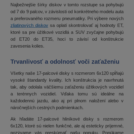
Najbežnejšie šírky diskov v tomto rozstupe sa pohybujú
od 7 do 9 palcov, v závislosti od konkrétneho modelu auta
a preferovaného rozmeru pneumatiky. Pri výbere nových
zliatinových diskov
sa oplatí skontrolovať aj hodnoty ET,
ktoré sa pre úžitkové vozidlá a SUV zvyčajne pohybujú
od ET20 do ET35, hoci to závisí od konštrukcie
zavesenia kolies.
Trvanlivosť a odolnosť voči zaťaženiu
Všetky naše 17-palcové disky s rozmerom 6x120 spĺňajú
vysoké štandardy kvality. Ich konštrukcia je navrhnutá
tak, aby odolala väčšiemu zaťaženiu úžitkových vozidiel
a terénnych vozidiel. Vďaka tomu sú ideálne na
každodennú jazdu, ako aj pri plnom naložení alebo v
náročnejších cestných podmienkach.
Ak hľadáte 17-palcové hliníkové disky s rozmerom
6x120, ktoré sú nielen funkčné, ale aj esteticky príjemné,
pozývame vás preskúmať našu ponuku. Ponúkame