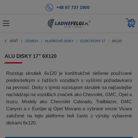
+48 87 737 1900
SPÄŤ
DOMOV
HLINÍKOVÉ DISKY
ELEKTRÓNY 17
6X120
ALU DISKY 17" 6X120
Rozstup skrutiek 6x120 je konštrukčné riešenie používané
predovšetkým v ťažších vozidlách s vyššími požiadavkami
na pevnosť. Disky s týmto rozstupom skrutiek sa najčastejšie
nachádzajú na vozidlách značiek ako Chevrolet, GMC, Opel a
Isuzu. Modely ako Chevrolet Colorado, Trailblazer, GMC
Canyon a v Európe aj Opel Movano a vybrané verzie Vivara
založené na tejto platforme boli často z výroby vybavené
diskami 6x120.