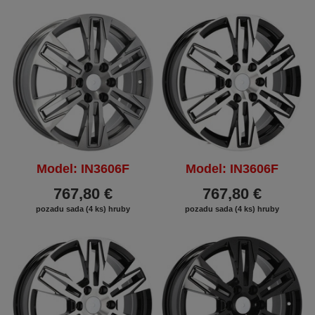
Model: IN3606F
Model: IN3606F
767,80 €
767,80 €
pozadu sada (4 ks) hruby
pozadu sada (4 ks) hruby