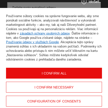
Zadajte svoju e-mailovú adresu
Používame súbory cookies na správne fungovanie webu, aby sme
Súhlasím so spracovaním svojich osobných údajov na účely a v rozsahu služby Newsletter v
ponúkali sociálne funkcie, analyzovali návštevnosť a vykonávali
marketingové aktivity – ako my, tak aj naši Dôveryhodní partneri.
Cookies sa používajú aj na personalizáciu reklám. Viac informácií
ULOŽIŤ
nájdete v
zásadách ochrany osobných údajov
. Ďalšie informácie o
tom, ako Google používa získané údaje, nájdete na stránke –
Používanie údajov v službách Google
. Akceptácia tejto správy
znamená súhlas s ich ukladaním na vašom počítači. Podmienky ich
uchovávania alebo prístupu k nim môžete určiť kliknutím na kartu
INFORMÁCIE
„Nastavenia súhlasov“. Súhlas môžete kedykoľvek odvolať
odstránením cookies z prehliadača daného zariadenia.
MÔJ ÚČET
I CONFIRM ALL
POMOC
I CONFIRM NECESSARY
KONTAKT
CONFIGURATION OF CONSENTS