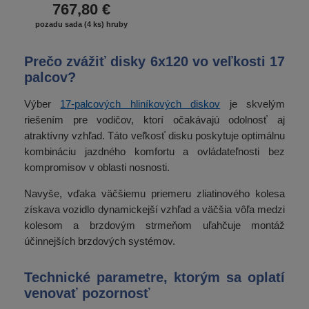
767,80 €
pozadu sada (4 ks) hruby
Prečo zvážiť disky 6x120 vo veľkosti 17
palcov?
Výber
17-palcových hliníkových diskov
je skvelým
riešením pre vodičov, ktorí očakávajú odolnosť aj
atraktívny vzhľad. Táto veľkosť disku poskytuje optimálnu
kombináciu jazdného komfortu a ovládateľnosti bez
kompromisov v oblasti nosnosti.
Navyše, vďaka väčšiemu priemeru zliatinového kolesa
získava vozidlo dynamickejší vzhľad a väčšia vôľa medzi
kolesom a brzdovým strmeňom uľahčuje montáž
účinnejších brzdových systémov.
Technické parametre, ktorým sa oplatí
venovať pozornosť