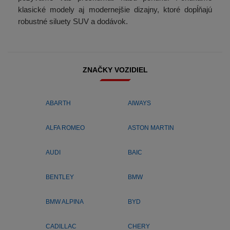
klasické modely aj modernejšie dizajny, ktoré dopĺňajú
robustné siluety SUV a dodávok.
ZNAČKY VOZIDIEL
ABARTH
AIWAYS
ALFA ROMEO
ASTON MARTIN
AUDI
BAIC
BENTLEY
BMW
BMW ALPINA
BYD
CADILLAC
CHERY