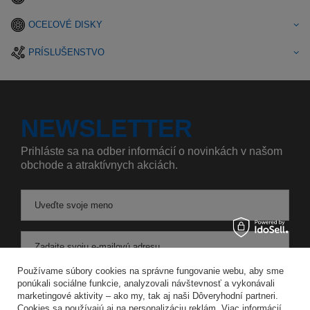
OCEĽOVÉ DISKY
PRÍSLUŠENSTVO
NEWSLETTER
Prihláste sa na odber informácií o novinkách v našom
obchode a atraktívnych akciách.
Uveďte svoje meno
Zadajte svoju e-mailovú adresu
Používame súbory cookies na správne fungovanie webu, aby sme
Súhlasím so spracovaním svojich osobných údajov na účely a v rozsahu služby Newsletter v
ponúkali sociálne funkcie, analyzovali návštevnosť a vykonávali
marketingové aktivity – ako my, tak aj naši Dôveryhodní partneri.
Cookies sa používajú aj na personalizáciu reklám. Viac informácií
ULOŽIŤ