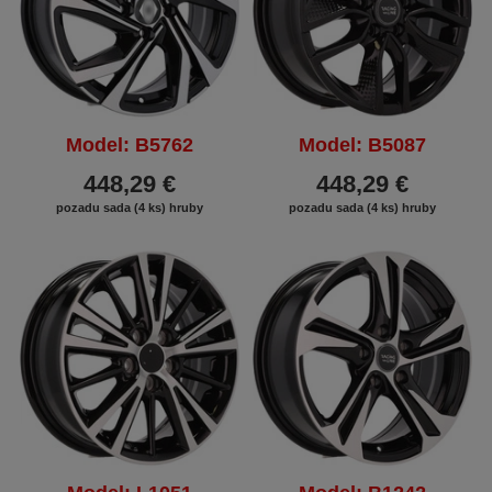
Model: B5762
Model: B5087
448,29 €
448,29 €
pozadu sada (4 ks) hruby
pozadu sada (4 ks) hruby