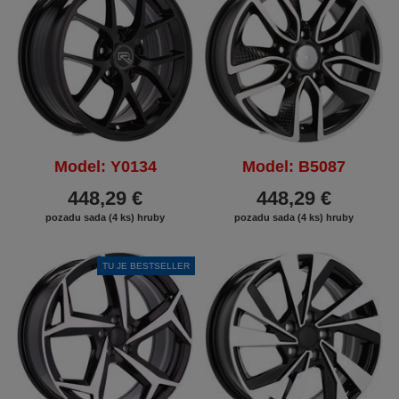
Model: Y0134
Model: B5087
448,29 €
448,29 €
pozadu sada (4 ks) hruby
pozadu sada (4 ks) hruby
TU JE BESTSELLER