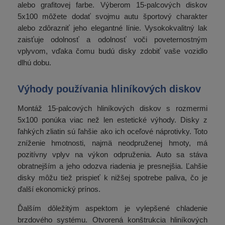
alebo grafitovej farbe. Výberom 15-palcových diskov
5x100 môžete dodať svojmu autu športový charakter
alebo zdôrazniť jeho elegantné línie. Vysokokvalitný lak
zaisťuje odolnosť a odolnosť voči poveternostným
vplyvom, vďaka čomu budú disky zdobiť vaše vozidlo
dlhú dobu.
Výhody používania hliníkových diskov
Montáž 15-palcových hliníkových diskov s rozmermi
5x100 ponúka viac než len estetické výhody. Disky z
ľahkých zliatin sú ľahšie ako ich oceľové náprotivky. Toto
zníženie hmotnosti, najmä neodpruženej hmoty, má
pozitívny vplyv na výkon odpruženia. Auto sa stáva
obratnejším a jeho odozva riadenia je presnejšia. Ľahšie
disky môžu tiež prispieť k nižšej spotrebe paliva, čo je
ďalší ekonomický prínos.
Ďalším dôležitým aspektom je vylepšené chladenie
brzdového systému. Otvorená konštrukcia hliníkových