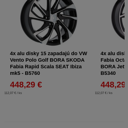
4x alu disky 15 zapadajú do VW
4x alu dis
Vento Polo Golf BORA SKODA
Fabia Octa
Fabia Rapid Scala SEAT Ibiza
BORA Jetta
mk5 - B5760
B5340
448,29 €
448,29
112,07 € / ks
112,07 € / ks