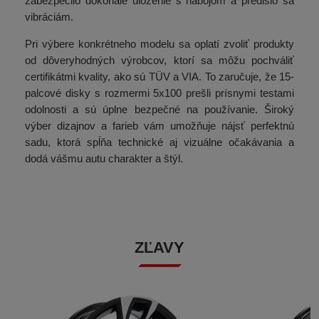
zabezpečilo dokonalé uloženie s nábojom a predišlo sa
vibráciám.
Pri výbere konkrétneho modelu sa oplatí zvoliť produkty
od dôveryhodných výrobcov, ktorí sa môžu pochváliť
certifikátmi kvality, ako sú TÜV a VIA. To zaručuje, že 15-
palcové disky s rozmermi 5x100 prešli prísnymi testami
odolnosti a sú úplne bezpečné na používanie. Široký
výber dizajnov a farieb vám umožňuje nájsť perfektnú
sadu, ktorá spĺňa technické aj vizuálne očakávania a
dodá vášmu autu charakter a štýl.
ZĽAVY