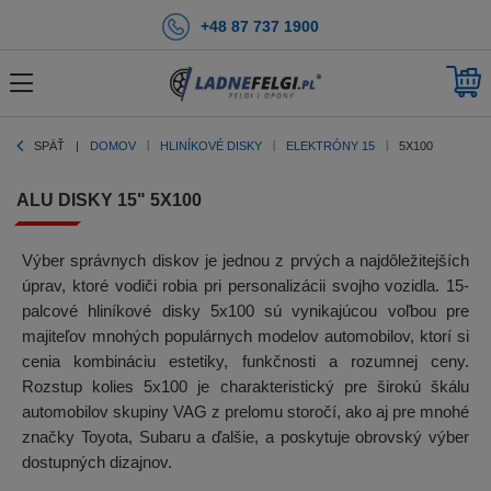
+48 87 737 1900
SPÄŤ
DOMOV
HLINÍKOVÉ DISKY
ELEKTRÓNY 15
5X100
ALU DISKY 15" 5X100
Výber správnych diskov je jednou z prvých a najdôležitejších
úprav, ktoré vodiči robia pri personalizácii svojho vozidla. 15-
palcové hliníkové disky 5x100 sú vynikajúcou voľbou pre
majiteľov mnohých populárnych modelov automobilov, ktorí si
cenia kombináciu estetiky, funkčnosti a rozumnej ceny.
Rozstup kolies 5x100 je charakteristický pre širokú škálu
automobilov skupiny VAG z prelomu storočí, ako aj pre mnohé
značky Toyota, Subaru a ďalšie, a poskytuje obrovský výber
dostupných dizajnov.