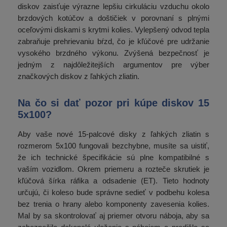
diskov zaisťuje výrazne lepšiu cirkuláciu vzduchu okolo
brzdových kotúčov a doštičiek v porovnaní s plnými
oceľovými diskami s krytmi kolies. Vylepšený odvod tepla
zabraňuje prehrievaniu bŕzd, čo je kľúčové pre udržanie
vysokého brzdného výkonu. Zvýšená bezpečnosť je
jedným z najdôležitejších argumentov pre výber
značkových diskov z ľahkých zliatin.
Na čo si dať pozor pri kúpe diskov 15
5x100?
Aby vaše nové 15-palcové disky z ľahkých zliatin s
rozmerom 5x100 fungovali bezchybne, musíte sa uistiť,
že ich technické špecifikácie sú plne kompatibilné s
vaším vozidlom. Okrem priemeru a rozteče skrutiek je
kľúčová šírka ráfika a odsadenie (ET). Tieto hodnoty
určujú, či koleso bude správne sedieť v podbehu kolesa
bez trenia o hrany alebo komponenty zavesenia kolies.
Mal by sa skontrolovať aj priemer otvoru náboja, aby sa