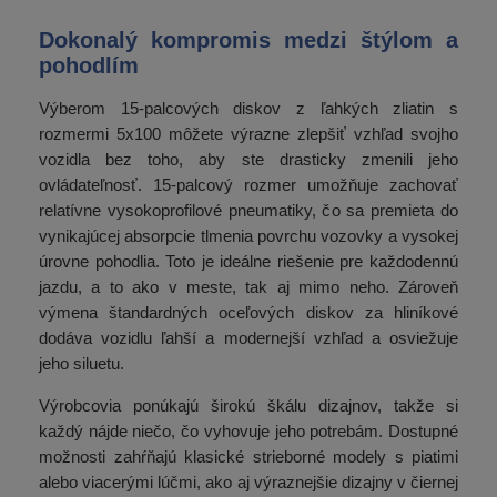
Dokonalý kompromis medzi štýlom a
pohodlím
Výberom 15-palcových diskov z ľahkých zliatin s
rozmermi 5x100 môžete výrazne zlepšiť vzhľad svojho
vozidla bez toho, aby ste drasticky zmenili jeho
ovládateľnosť. 15-palcový rozmer umožňuje zachovať
relatívne vysokoprofilové pneumatiky, čo sa premieta do
vynikajúcej absorpcie tlmenia povrchu vozovky a vysokej
úrovne pohodlia. Toto je ideálne riešenie pre každodennú
jazdu, a to ako v meste, tak aj mimo neho. Zároveň
výmena štandardných oceľových diskov za hliníkové
dodáva vozidlu ľahší a modernejší vzhľad a osviežuje
jeho siluetu.
Výrobcovia ponúkajú širokú škálu dizajnov, takže si
každý nájde niečo, čo vyhovuje jeho potrebám. Dostupné
možnosti zahŕňajú klasické strieborné modely s piatimi
alebo viacerými lúčmi, ako aj výraznejšie dizajny v čiernej