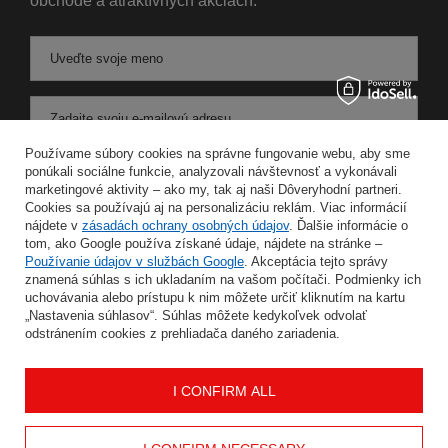
obchode a atraktívnych akciách.
Uveďte svoje meno
Zadajte svoju e-mailovú adresu
Používame súbory cookies na správne fungovanie webu, aby sme
Súhlasím so spracovaním svojich osobných údajov na účely a v rozsahu služby Newsletter v
ponúkali sociálne funkcie, analyzovali návštevnosť a vykonávali
marketingové aktivity – ako my, tak aj naši Dôveryhodní partneri.
Cookies sa používajú aj na personalizáciu reklám. Viac informácií
ULOŽIŤ
nájdete v
zásadách ochrany osobných údajov
. Ďalšie informácie o
tom, ako Google používa získané údaje, nájdete na stránke –
Používanie údajov v službách Google
. Akceptácia tejto správy
znamená súhlas s ich ukladaním na vašom počítači. Podmienky ich
uchovávania alebo prístupu k nim môžete určiť kliknutím na kartu
INFORMÁCIE
„Nastavenia súhlasov“. Súhlas môžete kedykoľvek odvolať
odstránením cookies z prehliadača daného zariadenia.
MÔJ ÚČET
I CONFIRM ALL
POMOC