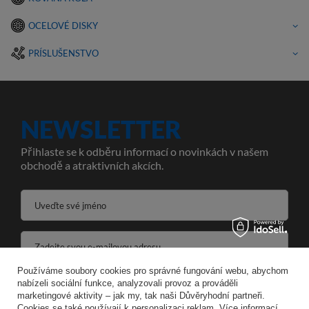
OCELOVÉ DISKY
PRÍSLUŠENSTVO
NEWSLETTER
Přihlaste se k odběru informací o novinkách v našem
obchodě a atraktivních akcích.
Uveďte své jméno
Zadejte svou e-mailovou adresu
Používáme soubory cookies pro správné fungování webu, abychom
Souhlasím se zpracováním svých osobních údajů pro účely a v rozsahu služby Newsletter ve formátu
nabízeli sociální funkce, analyzovali provoz a prováděli
marketingové aktivity – jak my, tak naši Důvěryhodní partneři.
Cookies se také používají k personalizaci reklam. Více informací
ULOŽIT