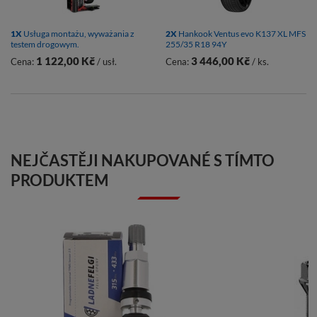
1X
Usługa montażu, wyważania z
2X
Hankook Ventus evo K137 XL MFS
testem drogowym.
255/35 R18 94Y
1 122,00 Kč
3 446,00 Kč
Cena:
/ usł.
Cena:
/ ks.
NEJČASTĚJI NAKUPOVANÉ S TÍMTO
PRODUKTEM