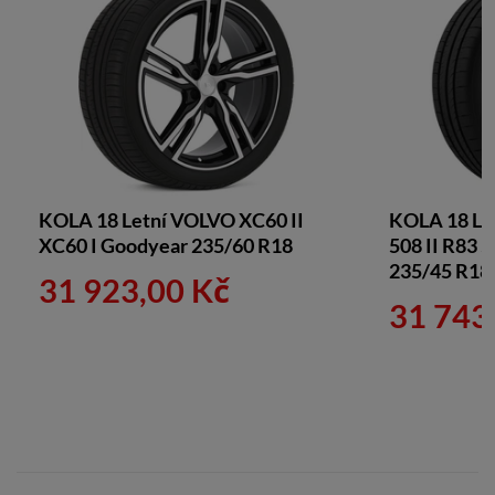
KOLA 18 Letní VOLVO XC60 II
KOLA 18 Le
XC60 I Goodyear 235/60 R18
508 II R83 
235/45 R18
31 923,00 Kč
31 743