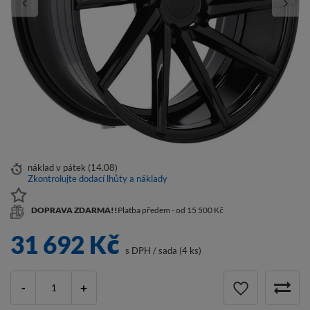
náklad
v pátek (14.08)
Zkontrolujte dodací lhůty a náklady
DOPRAVA ZDARMA!!
Platba předem - od 15 500 Kč
31 692 Kč
s DPH
/
sada (4 ks)
-
+