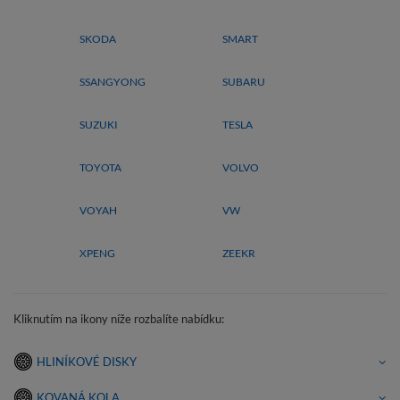
SKODA
SMART
SSANGYONG
SUBARU
SUZUKI
TESLA
TOYOTA
VOLVO
VOYAH
VW
XPENG
ZEEKR
Kliknutím na ikony níže rozbalíte nabídku:
HLINÍKOVÉ DISKY
KOVANÁ KOLA