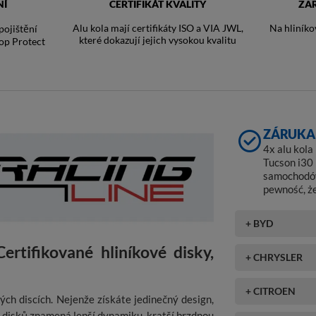
NÍ
CERTIFIKÁT KVALITY
ZA
Alu kola mají certifikáty ISO a VIA JWL,
Na hliníko
ojištění
které dokazují jejich vysokou kvalitu
op Protect
ZÁRUKA 
4x alu kol
Tucson i30 
samochodów
pewność, ż
+ BYD
ertifikované hliníkové disky,
+ CHRYSLER
+ CITROEN
ch discích. Nejenže získáte jedinečný design,
h disků znamená lepší dynamiku, kratší brzdnou