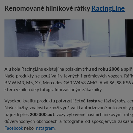
Renomované hliníkové ráfky
RacingLine
Alu kola RacingLine existují na polském trhu
od roku 2008
a splň
Naše produkty se používají v levných i prémiových vozech. Ráfk
BMW M3, M5, X7, Mercedes G63 W463 AMG, Audi S6, S8 RS6 a 
která vznikla díky fotografiím zaslaným zákazníky.
Vysokou kvalitu produktu potvrzují četné
testy
ve fázi výroby, ce
Naše služby, znalosti a zboží využívají i autorizované autoservisy 
už jezdí přes
200 000 aut
. vozy vybavené našimi hliníkovými ráfky
důvěryhodných obchodech a fotografie od spokojených zákazní
Facebook
nebo
Instagram
.