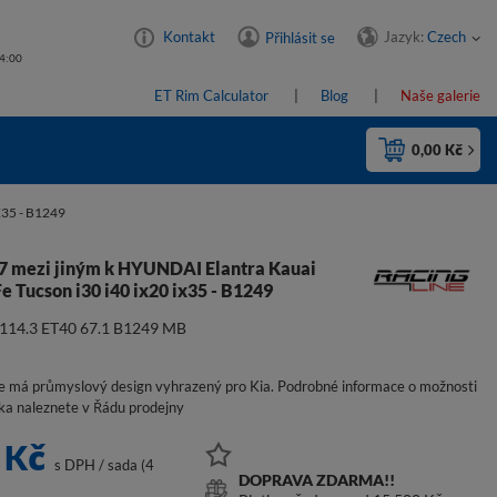
Jazyk:
Czech
Kontakt
Přihlásit se
14:00
ET Rim Calculator
Blog
Naše galerie
0,00 Kč
35 - B1249
17 mezi jiným k HYUNDAI Elantra Kauai
e Tucson i30 i40 ix20 ix35 - B1249
x114.3 ET40 67.1 B1249 MB
e má průmyslový design vyhrazený pro Kia. Podrobné informace o možnosti
íka naleznete v Řádu prodejny
 Kč
s DPH
/
sada (4
DOPRAVA ZDARMA!!