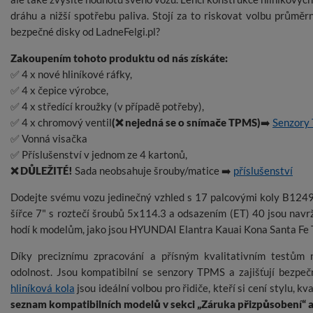
dráhu a nižší spotřebu paliva. Stojí za to riskovat volbu průmě
bezpečné disky od LadneFelgi.pl?
Zakoupením tohoto produktu od nás získáte:
✅ 4 x nové hliníkové ráfky,
✅ 4 x čepice výrobce,
✅ 4 x středící kroužky (v případě potřeby),
✅ 4 x chromový ventil
(❌ nejedná se o snímače TPMS)
➡️
Senzory
✅ Vonná visačka
✅ Příslušenství v jednom ze 4 kartonů,
❌ DŮLEŽITÉ!
Sada neobsahuje šrouby/matice ➡️
příslušenství
Dodejte svému vozu jedinečný vzhled s 17 palcovými koly B124
šířce 7" s roztečí šroubů 5x114.3 a odsazením (ET) 40 jsou navr
hodí k modelům, jako jsou HYUNDAI Elantra Kauai Kona Santa Fe T
Díky preciznímu zpracování a přísným kvalitativním testům n
odolnost. Jsou kompatibilní se senzory TPMS a zajišťují bezpeč
hliníková kola
jsou ideální volbou pro řidiče, kteří si cení stylu, kv
seznam kompatibilních modelů v sekci „Záruka přizpůsobení“ a o