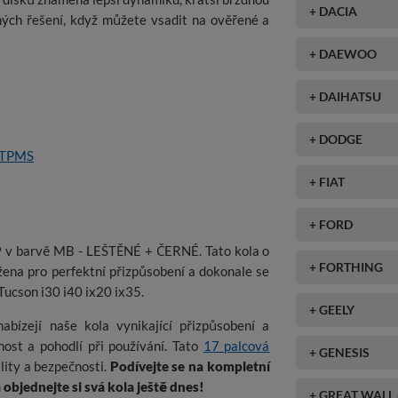
+ DACIA
rných řešení, když můžete vsadit na ověřené a
+ DAEWOO
+ DAIHATSU
+ DODGE
 TPMS
+ FIAT
+ FORD
9 v barvě MB - LEŠTĚNÉ + ČERNÉ. Tato kola o
+ FORTHING
žena pro perfektní přizpůsobení a dokonale se
ucson i30 i40 ix20 ix35.
+ GEELY
abízejí naše kola vynikající přizpůsobení a
nost a pohodlí při používání. Tato
17 palcová
+ GENESIS
ality a bezpečnosti.
Podívejte se na kompletní
bjednejte si svá kola ještě dnes!
+ GREAT WALL