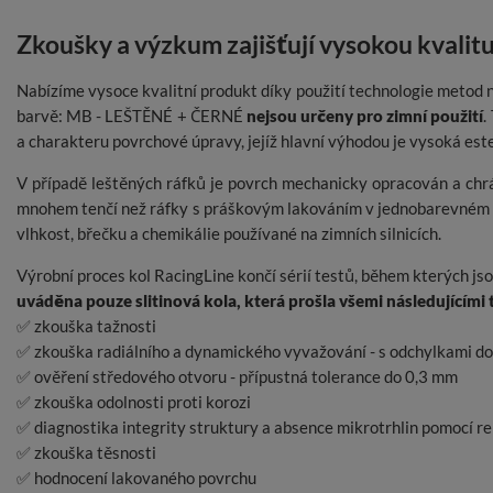
Zkoušky a výzkum zajišťují vysokou kvalitu
Nabízíme vysoce kvalitní produkt díky použití technologie metod n
barvě: MB - LEŠTĚNÉ + ČERNÉ
nejsou určeny pro zimní použití
.
a charakteru povrchové úpravy, jejíž hlavní výhodou je vysoká est
V případě leštěných ráfků je povrch mechanicky opracován a chr
mnohem tenčí než ráfky s práškovým lakováním v jednobarevném pro
vlhkost, břečku a chemikálie používané na zimních silnicích.
Výrobní proces kol RacingLine končí sérií testů, během kterých j
uváděna pouze slitinová kola, která prošla všemi následujícími 
✅ zkouška tažnosti
✅ zkouška radiálního a dynamického vyvažování - s odchylkami d
✅ ověření středového otvoru - přípustná tolerance do 0,3 mm
✅ zkouška odolnosti proti korozi
✅ diagnostika integrity struktury a absence mikrotrhlin pomocí r
✅ zkouška těsnosti
✅ hodnocení lakovaného povrchu