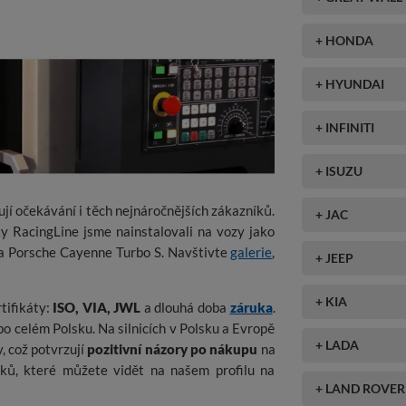
+ HONDA
+ HYUNDAI
+ INFINITI
+ ISUZU
ují očekávání i těch nejnáročnějších zákazníků.
+ JAC
y RacingLine jsme nainstalovali na vozy jako
Porsche Cayenne Turbo S. Navštivte
galerie
,
+ JEEP
+ KIA
rtifikáty:
ISO, VIA, JWL
a dlouhá doba
záruka
.
po celém Polsku. Na silnicích v Polsku a Evropě
+ LADA
, což potvrzují
pozitivní názory po nákupu
na
ků, které můžete vidět na našem profilu na
+ LAND ROVER