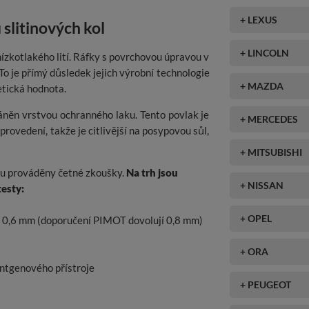
+ LEXUS
 slitinových kol
+ LINCOLN
ízkotlakého lití. Ráfky s povrchovou úpravou v
 To je přímý důsledek jejich výrobní technologie
+ MAZDA
etická hodnota.
áněn vrstvou ochranného laku. Tento povlak je
+ MERCEDES
vedení, takže je citlivější na posypovou sůl,
+ MITSUBISHI
sou prováděny četné zkoušky.
Na trh jsou
+ NISSAN
testy:
+ OPEL
o 0,6 mm (doporučení PIMOT dovolují 0,8 mm)
+ ORA
entgenového přístroje
+ PEUGEOT