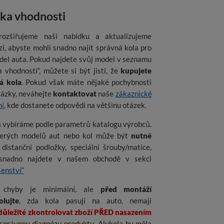
ka vhodnosti
rozšiřujeme naši nabídku a aktualizujeme
i, abyste mohli snadno najít správná kola pro
del auta. Pokud najdete svůj model v seznamu
 vhodnosti“, můžete si být jisti, že
kupujete
á kola
. Pokud však máte nějaké pochybnosti
tázky, neváhejte
kontaktovat
naše
zákaznické
ní
, kde dostanete odpovědi na většinu otázek.
a vybíráme podle parametrů katalogu výrobců.
erých modelů aut nebo kol může být
nutné
distanční podložky, speciální šrouby/matice,
snadno najdete v našem obchodě v sekci
šenství“
o chyby je minimální, ale
před montáží
olujte
, zda kola pasují na auto, nemají
 důležité zkontrolovat zboží PŘED nasazením
správnou diagnózu produktu. Alukola by měla