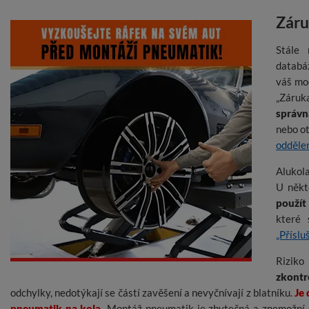
Záru
Stále 
databáz
váš mo
„Záruka
správn
nebo o
odděle
Alukol
U někt
použít
které 
„Příslu
Rizik
zkontr
odchylky, nedotýkají se částí zavěšení a nevyčnívají z blatníku.
Je
pneumatik na kola.
Montáž pneumatik je zbytečná a znemožní 