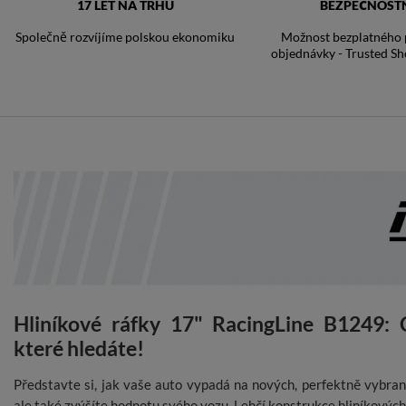
17 LET NA TRHU
BEZPEČNOST
Společně rozvíjíme polskou ekonomiku
Možnost bezplatného p
objednávky - Trusted Sh
Hliníkové ráfky 17" RacingLine B1249: C
které hledáte!
Představte si, jak vaše auto vypadá na nových, perfektně vybraný
ale také zvýšíte hodnotu svého vozu. Lehčí konstrukce hliníkovýc