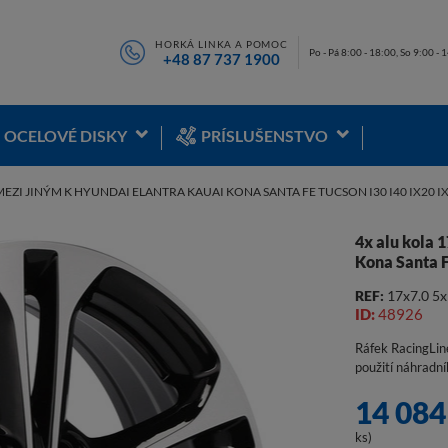
HORKÁ LINKA A POMOC
Po - Pá 8:00 - 18:00, So 9:00 - 
+48 87 737 1900
OCELOVÉ DISKY
PRÍSLUŠENSTVO
MEZI JINÝM K HYUNDAI ELANTRA KAUAI KONA SANTA FE TUCSON I30 I40 IX20 IX
4x alu kola 
Kona Santa F
REF:
17x7.0 5
ID:
48926
Ráfek RacingLin
použití náhradn
14 084
ks)