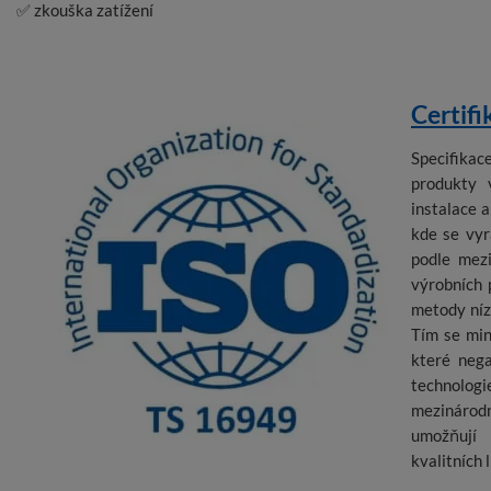
✅ zkouška zatížení
Certifi
Specifika
produkty 
instalace 
kde se vyr
podle mezi
výrobních 
metody níz
Tím se min
které nega
technolo
mezináro
umožňují
kvalitních 