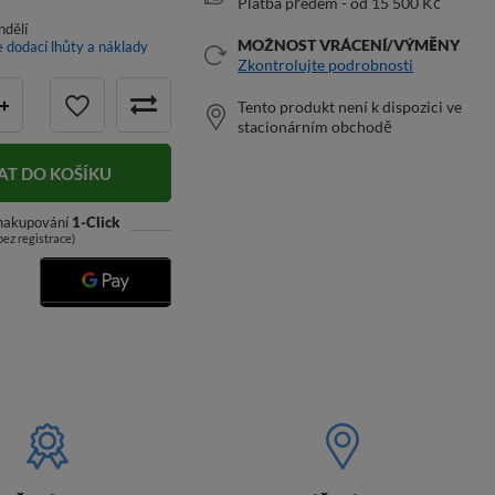
Platba předem - od 15 500 Kč
ndělí
MOŽNOST VRÁCENÍ/VÝMĚNY
e dodací lhůty a náklady
Zkontrolujte podrobnosti
+
Tento produkt není k dispozici ve
stacionárním obchodě
AT DO KOŠÍKU
 nakupování
1-Click
bez registrace)