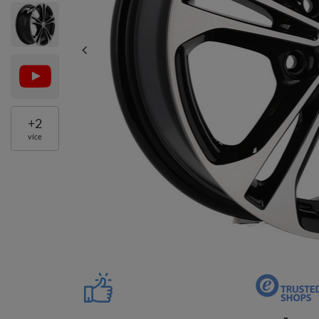
+
2
více