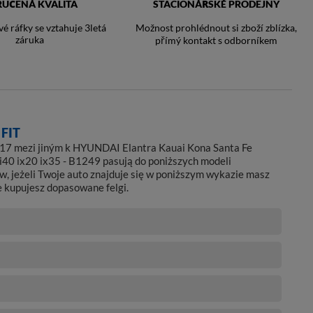
RUČENÁ KVALITA
STACIONÁŘSKÉ PRODEJNY
vé ráfky se vztahuje 3letá
Možnost prohlédnout si zboží zblízka,
záruka
přímý kontakt s odborníkem
FIT
a 17 mezi jiným k HYUNDAI Elantra Kauai Kona Santa Fe
i40 ix20 ix35 - B1249 pasują do poniższych modeli
, jeżeli Twoje auto znajduje się w poniższym wykazie masz
e kupujesz dopasowane felgi.