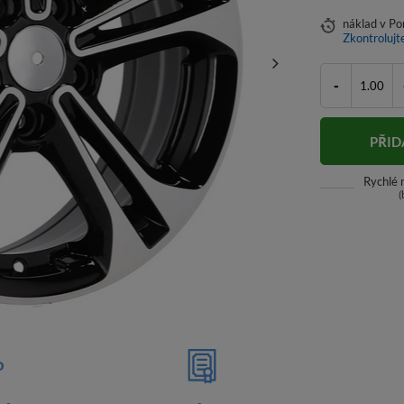
náklad
v Po
Zkontrolujt
-
PŘID
Rychlé
(