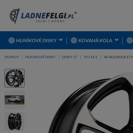
HLINÍKOVÉ DISKY
KOVANÁ KOLA
DOMOV
HLINÍKOVÉ DISKY
DISKY 17
5X114,3
4X ALU KOLA 17 