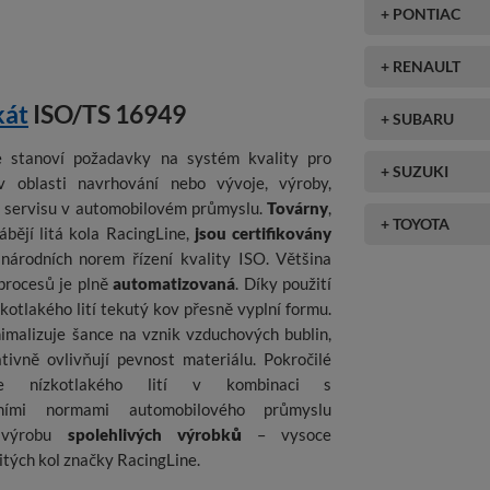
+ PONTIAC
+ RENAULT
kát
ISO/TS 16949
+ SUBARU
ce stanoví požadavky na systém kvality pro
+ SUZUKI
v oblasti navrhování nebo vývoje, výroby,
a servisu v automobilovém průmyslu.
Továrny
,
+ TOYOTA
ábějí litá kola RacingLine,
jsou certifikovány
národních norem řízení kvality ISO. Většina
procesů je plně
automatizovaná
. Díky použití
kotlakého lití tekutý kov přesně vyplní formu.
imalizuje šance na vznik vzduchových bublin,
tivně ovlivňují pevnost materiálu. Pokročilé
gie nízkotlakého lití v kombinaci s
dními normami automobilového průmyslu
 výrobu
spolehlivých výrobků
– vysoce
litých kol značky RacingLine.