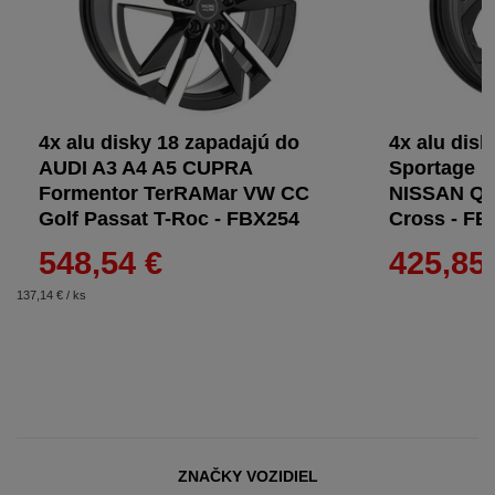
4x alu disky 18 zapadajú do
4x alu dis
AUDI A3 A4 A5 CUPRA
Sportage 
Formentor TerRAMar VW CC
NISSAN Qa
Golf Passat T-Roc - FBX254
Cross - FE
548,54 €
425,85
137,14 € / ks
ZNAČKY VOZIDIEL