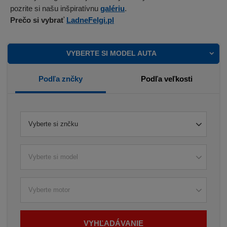
pozrite si našu inšpiratívnu
galériu
.
Prečo si vybrať
LadneFelgi.pl
VYBERTE SI MODEL AUTA
Podľa znčky
Podľa veľkosti
Vyberte si znčku
Vyberte si model
Vyberte motor
VYHĽADÁVANIE