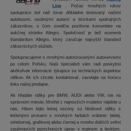
Line
. Počas mnohých rokov
spolupráce bol náš tovar dôkladne testovaný našimi
autobusmi, osobnými autami a tisíckami spokojných
zákazníkov, o čom svedčia pozitívne komentáre na
aukčnej stránke Allegro. Spoločnosť je tiež ocenená
štandardom Allegro, ktorý zaručuje najvyšší štandard
zákazníckych služieb.
Spolupracujeme s mnohými autorizovanými autoservismi
po celom Poľsku. Naši špecialisti vám radi poskytnú
akékoľvek informácie týkajúce sa technických aspektov
ráfikov. Ak ich chcete kontaktovať, zavolajte na horúcu
linku našej predajne.
Ak hľadáte ráfiky pre BMW, AUDI alebo VW, ste na
správnom mieste. Mnohé z najnovších modelov nájdete u
nás. Hitom tejto letnej sezóny sú hliníkové ráfiky s
leštenými prvkami v mnohých farbách vrátane: bielej,
striebornej, grafitovej alebo čiernej a mnoho ďalších veľmi
zaujímavých povrchových úprav v matnom a lesklom.