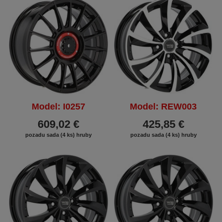
ZĽAVA
Model: I0257
Model: REW003
609,02 €
425,85 €
pozadu sada (4 ks) hruby
pozadu sada (4 ks) hruby