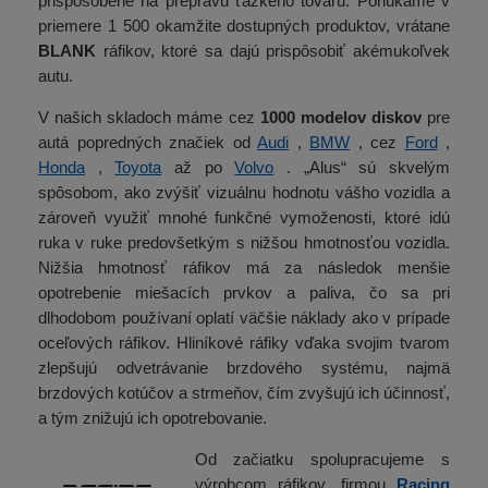
prispôsobené na prepravu ťažkého tovaru. Ponúkame v
priemere 1 500 okamžite dostupných produktov, vrátane
BLANK
ráfikov, ktoré sa dajú prispôsobiť akémukoľvek
autu.
V našich skladoch máme cez
1000 modelov diskov
pre
autá popredných značiek od
Audi
,
BMW
, cez
Ford
,
Honda
,
Toyota
až po
Volvo
. „Alus“ sú skvelým
spôsobom, ako zvýšiť vizuálnu hodnotu vášho vozidla a
zároveň využiť mnohé funkčné vymoženosti, ktoré idú
ruka v ruke predovšetkým s nižšou hmotnosťou vozidla.
Nižšia hmotnosť ráfikov má za následok menšie
opotrebenie miešacích prvkov a paliva, čo sa pri
dlhodobom používaní oplatí väčšie náklady ako v prípade
oceľových ráfikov. Hliníkové ráfiky vďaka svojim tvarom
zlepšujú odvetrávanie brzdového systému, najmä
brzdových kotúčov a strmeňov, čím zvyšujú ich účinnosť,
a tým znižujú ich opotrebovanie.
Od začiatku spolupracujeme s
výrobcom ráfikov, firmou
Racing