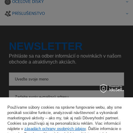
OCEĽOVÉ DISKY
PRÍSLUŠENSTVO
NEWSLETTER
Prihláste sa na odber informácií o novinkách v našom
obchode a atraktívnych akciách.
Uveďte svoje meno
Zadajte svoju e-mailovú adresu
Používame súbory cookies na správne fungovanie webu, aby sme
Súhlasím so spracovaním svojich osobných údajov na účely a v rozsahu služby Newsletter v
ponúkali sociálne funkcie, analyzovali návštevnosť a vykonávali
marketingové aktivity – ako my, tak aj naši Dôveryhodní partneri.
Cookies sa používajú aj na personalizáciu reklám. Viac informácií
ULOŽIŤ
nájdete v
zásadách ochrany osobných údajov
. Ďalšie informácie o