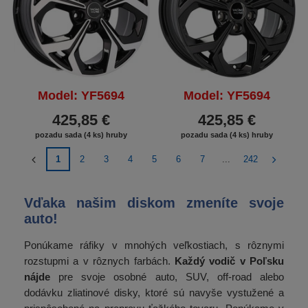
Model: YF5694
Model: YF5694
425,85 €
425,85 €
pozadu sada (4 ks) hruby
pozadu sada (4 ks) hruby
1
2
3
4
5
6
7
...
242
Vďaka našim diskom zmeníte svoje
auto!
Ponúkame ráfiky v mnohých veľkostiach, s rôznymi
rozstupmi a v rôznych farbách.
Každý vodič v Poľsku
nájde
pre svoje osobné auto, SUV, off-road alebo
dodávku zliatinové disky, ktoré sú navyše vystužené a