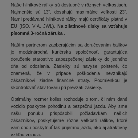
Naše hliníkové ráfiky sú dostupné v rôznych veľkostiach.
Najmenšie sú 13", dosahujú maximálne veľkosti 23".
Nami predávané hliníkové ráfiky majú certifikáty platné v
EU (ISO, VIA, JWL).
Na zliatinové disky sa vzťahuje
písomná 3-ročná záruka
.
Naším partnerom zaoberajúcim sa doručovaním balíkov
je medzinárodná kuriérska spoločnosť, garantujúca
doručenie starostlivo zabezpečenej zásielky do jedného
dňa od odoslania. Zásielky sú navyše poistené, čo
znamená, že v prípade poškodenia nevznikajú
zákazníkovi žiadne finančné straty. Podmienkou je
skontrolovať stav tovaru pri prevzatí zásielky.
Optimálny rozmer kolies rozhoduje o tom, či nám dané
vozidlo poskytne pohodlnú a bezpečnú jazdu. Aby sme
našu ponuku prispôsobili požiadavkám našich
zákazníkov, poskytujeme rôzne veľkosti ráfikov, ktoré
vám chcú poskytnúť tak príjemnú jazdu, ako aj atraktívny
vzhľad vozidla.