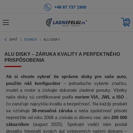
+48 87 737 1900
SPÄŤ
DOMOV
ALU DISKY
ALU DISKY – ZÁRUKA KVALITY A PERFEKTNÉHO
PRISPÔSOBENIA
Ak si chcete vybrať tie správne disky pre vaše auto,
použite náš konfigurátor
– jednoducho vyberte značku,
model a motor a získajte dokonale zladené ponuky. Všetky
naše disky sú certifikované podľa
noriem VIA, JWL a ISO
,
čo zaručuje najvyššiu kvalitu a bezpečnosť. Na každý produkt
sa vzťahuje
36-mesačná záruka
a naša spoločnosť pôsobí
nepretržite od roku 2008 a získala si dôveru viac ako
200 000
zákazníkov
(august 2025). Spokojní vodiči nám poslali
desiatky fotografií svojich áut vybavených našimi diskami –