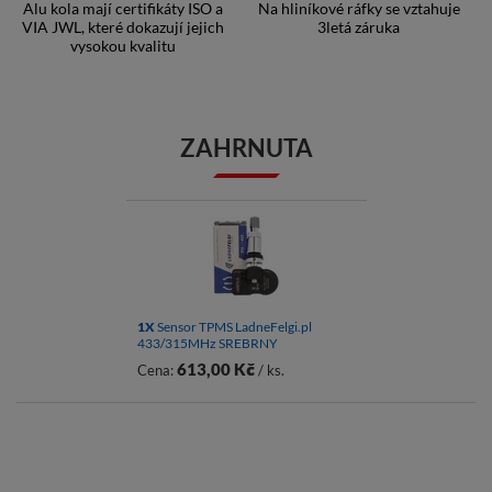
Alu kola mají certifikáty ISO a
Na hliníkové ráfky se vztahuje
VIA JWL, které dokazují jejich
3letá záruka
vysokou kvalitu
ZAHRNUTA
1X
Sensor TPMS LadneFelgi.pl
433/315MHz SREBRNY
613,00 Kč
Cena:
/ ks.