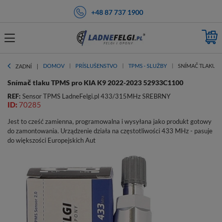
+48 87 737 1900
DOMOV
PRÍSLUŠENSTVO
TPMS - SLUŽBY
SNÍMAČ TLAKU TP
ZADNÍ
Snímač tlaku TPMS pro KIA K9 2022-2023 52933C1100
REF:
Sensor TPMS LadneFelgi.pl 433/315MHz SREBRNY
ID:
70285
Jest to cześć zamienna, programowalna i wysyłana jako produkt gotowy
do zamontowania. Urządzenie działa na częstotliwości 433 MHz - pasuje
do większości Europejskich Aut