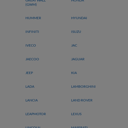
GREAT WALL
HONDA
(GWM)
HUMMER
HYUNDAI
INFINITI
ISUZU
IVECO
JAC
JAECOO
JAGUAR
JEEP
KIA
LADA
LAMBORGHINI
LANCIA
LAND ROVER
LEAPMOTOR
LEXUS
LINCOLN
MASERATI