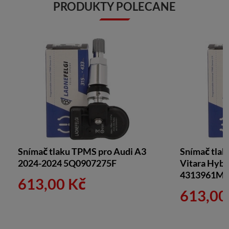
PRODUKTY POLECANE
Snímač tlaku TPMS pro Audi A3
Snímač tlak
2024-2024 5Q0907275F
Vitara Hybr
4313961M
613,00 Kč
613,00