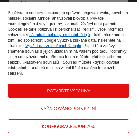
Zadejte svou e-mailovou adresu
Používáme soubory cookies pro správné fungování webu, abychom
Souhlasím se zpracováním svých osobních údajů pro účely a v rozsahu služby Newsletter ve formátu
nabízeli sociální funkce, analyzovali provoz a prováděli
marketingové aktivity – jak my, tak naši Důvěryhodní partneři.
Cookies se také používají k personalizaci reklam. Více informací
ULOŽIT
naleznete v
zásadách ochrany osobních údajů
. Další informace o
tom, jak společnost Google využívá získaná data, naleznete na
stránce –
Využití dat ve službách Google
. Přijetí této zprávy
znamená souhlas s jejich ukládáním na vašem počítači. Podmínky
jejich uchovávání nebo přístupu k nim můžete určit kliknutím na
INFORMACE
záložku „Nastavení souhlasů“. Souhlas můžete kdykoli odvolat
odstraněním souborů cookies z prohlížeče daného koncového
zařízení.
MŮJ ÚČET
POTVRĎTE VŠECHNY
NÁPOVĚDA
KONTAKT
VYŽADOVÁNO POTVRZENÍ
KONFIGURACE SOUHLASŮ