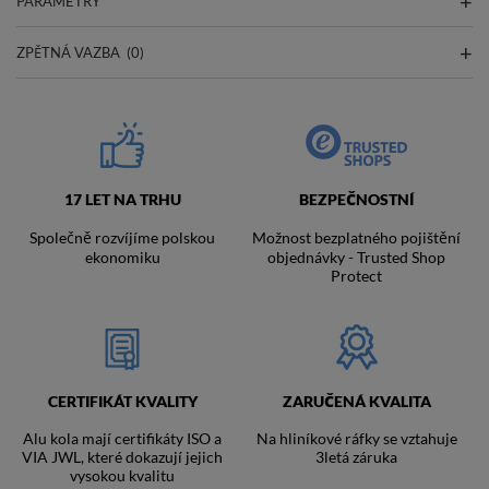
PARAMETRY
ZPĚTNÁ VAZBA
(0)
17 LET NA TRHU
BEZPEČNOSTNÍ
Společně rozvíjíme polskou
Možnost bezplatného pojištění
ekonomiku
objednávky - Trusted Shop
Protect
CERTIFIKÁT KVALITY
ZARUČENÁ KVALITA
Alu kola mají certifikáty ISO a
Na hliníkové ráfky se vztahuje
VIA JWL, které dokazují jejich
3letá záruka
vysokou kvalitu