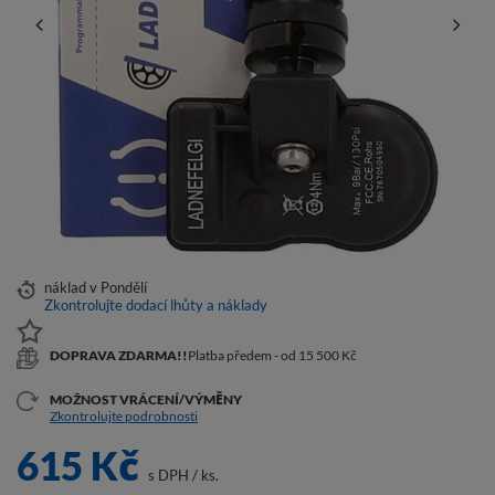
náklad
v Pondělí
Zkontrolujte dodací lhůty a náklady
DOPRAVA ZDARMA!!
Platba předem - od 15 500 Kč
MOŽNOST VRÁCENÍ/VÝMĚNY
Zkontrolujte podrobnosti
615 Kč
s DPH
/
ks.