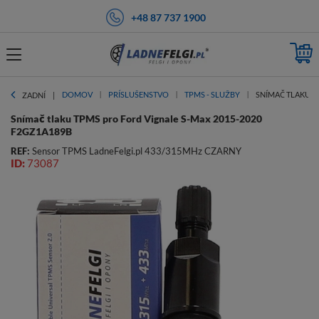
+48 87 737 1900
DOMOV
PRÍSLUŠENSTVO
TPMS - SLUŽBY
SNÍMAČ TLAKU T
ZADNÍ
Snímač tlaku TPMS pro Ford Vignale S-Max 2015-2020
F2GZ1A189B
REF:
Sensor TPMS LadneFelgi.pl 433/315MHz CZARNY
ID:
73087