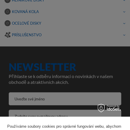
HLINÍKOVÉ DISKY
KOVANÁ KOLA
OCELOVÉ DISKY
PRÍSLUŠENSTVO
NEWSLETTER
Přihlaste se k odběru informací o novinkách v našem
obchodě a atraktivních akcích.
Uveďte své jméno
Zadejte svou e-mailovou adresu
Používáme soubory cookies pro správné fungování webu, abychom
Souhlasím se zpracováním svých osobních údajů pro účely a v rozsahu služby Newsletter ve formátu