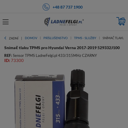
+48 87 737 1900
DOMOV
PRÍSLUŠENSTVO
TPMS - SLUŽBY
SNÍMAČ TLAKU T
ZADNÍ
Snímač tlaku TPMS pro Hyundai Verna 2017-2019 529332J100
REF:
Sensor TPMS LadneFelgi.pl 433/315MHz CZARNY
ID:
73300