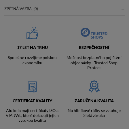
ZPĚTNÁ VAZBA
(0)
17 LET NA TRHU
BEZPEČNOSTNÍ
Společně rozvíjíme polskou
Možnost bezplatného pojištění
ekonomiku
objednávky - Trusted Shop
Protect
CERTIFIKÁT KVALITY
ZARUČENÁ KVALITA
Alu kola mají certifikáty ISO a
Na hliníkové ráfky se vztahuje
VIA JWL, které dokazují jejich
3letá záruka
vysokou kvalitu