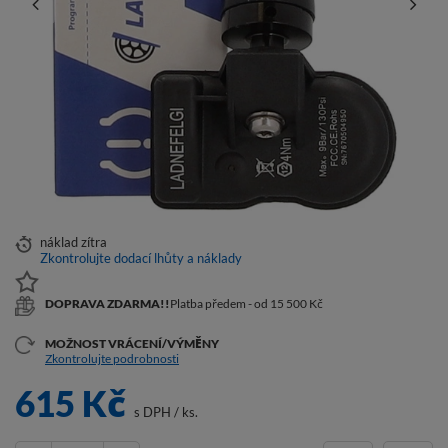
náklad
zítra
Zkontrolujte dodací lhůty a náklady
DOPRAVA ZDARMA!!
Platba předem - od 15 500 Kč
MOŽNOST VRÁCENÍ/VÝMĚNY
Zkontrolujte podrobnosti
615 Kč
s DPH
/
ks.