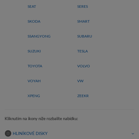
SEAT
SERES
SKODA
SMART
SSANGYONG
SUBARU
SUZUKI
TESLA
TOYOTA
VOLVO
VOYAH
VW
XPENG
ZEEKR
Kliknutím na ikony níže rozbalíte nabídku:
HLINÍKOVÉ DISKY