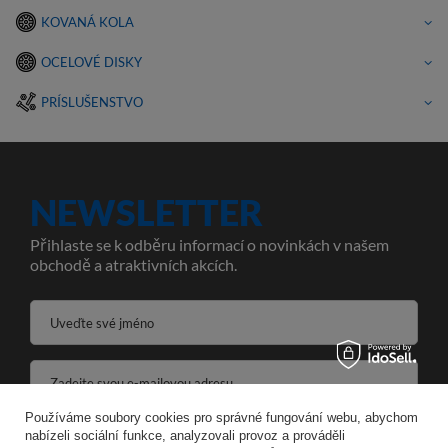
KOVANÁ KOLA
OCELOVÉ DISKY
PRÍSLUŠENSTVO
NEWSLETTER
Přihlaste se k odběru informací o novinkách v našem
obchodě a atraktivních akcích.
Uveďte své jméno
Zadejte svou e-mailovou adresu
Používáme soubory cookies pro správné fungování webu, abychom
Souhlasím se zpracováním svých osobních údajů pro účely a v rozsahu služby Newsletter ve formátu
nabízeli sociální funkce, analyzovali provoz a prováděli