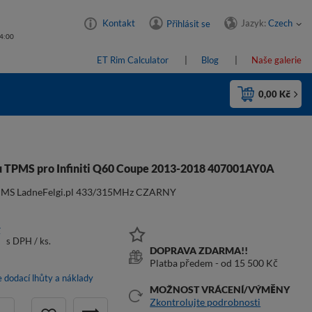
Jazyk:
Czech
Kontakt
Přihlásit se
14:00
ET Rim Calculator
Blog
Naše galerie
0,00 Kč
u TPMS pro Infiniti Q60 Coupe 2013-2018 407001AY0A
PMS LadneFelgi.pl 433/315MHz CZARNY
č
s DPH
/
ks.
DOPRAVA ZDARMA!!
Platba předem - od 15 500 Kč
s
e dodací lhůty a náklady
MOŽNOST VRÁCENÍ/VÝMĚNY
Zkontrolujte podrobnosti