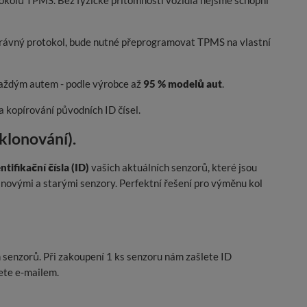
kolů TPMS. Bez fyzické přítomnosti vozidla nejsme schopni
právný protokol, bude nutné přeprogramovat TPMS na vlastní
 každým autem - podle výrobce až
95 % modelů aut
.
a kopírování původních ID čísel.
klonování).
tifikační čísla (ID)
vašich aktuálních senzorů, které jsou
novými a starými senzory. Perfektní řešení pro výměnu kol
 senzorů. Při zakoupení 1 ks senzoru nám zašlete ID
ete e-mailem.