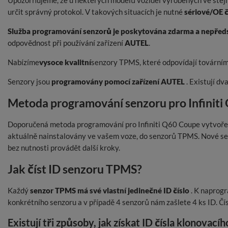
Upozorňujeme, že u některých modelů vozidel vyrobených ve stej
určit správný protokol. V takových situacích je nutné
sériové/OE č
Služba programování senzorů je poskytována zdarma a nepředst
odpovědnost při používání zařízení
AUTEL
.
Nabízíme
vysoce kvalitní
senzory TPMS, které odpovídají továrním 
Senzory jsou
programovány pomocí zařízení AUTEL
. Existují dv
Metoda programování senzoru pro Infiniti Q
Doporučená metoda programování pro Infiniti Q60 Coupe vytvoře
aktuálně nainstalovány ve vašem voze, do senzorů TPMS. Nové sen
bez nutnosti provádět další kroky.
Jak číst ID senzoru TPMS?
Každý
senzor TPMS má své vlastní jedinečné ID číslo
. K naprogr
konkrétního senzoru a v případě 4 senzorů nám zašlete 4 ks ID. Č
Existují tři způsoby, jak získat ID čísla klonovací