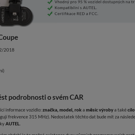
 Coupe
12/2018
ní)
t podrobnosti o svém CAR
cí informace vozidlo:
značka, model, rok
a
měsíc výroby
a také
cíl
ungují frekvence 315 MHz). Nedostatek těchto dat bude mít za násl
čky
AUTEL
.