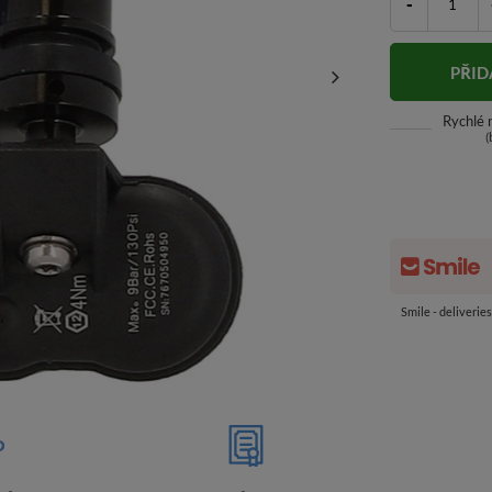
-
PŘID
Rychlé
(
Smile - deliverie