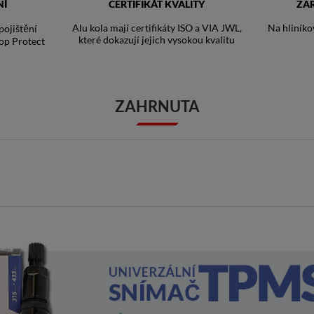
NÍ
CERTIFIKÁT KVALITY
ZA
Alu kola mají certifikáty ISO a VIA JWL,
Na hliníko
ojištění
které dokazují jejich vysokou kvalitu
op Protect
ZAHRNUTA