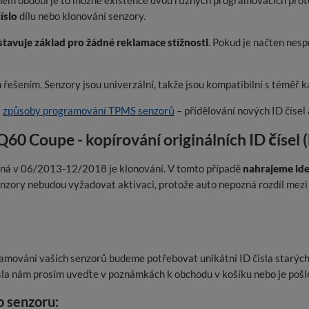
ném období je to možné existence dvou různých programovacích proto
íslo
dílu nebo klonování senzory.
avuje základ pro žádné reklamace stížnosti
. Pokud je načten nes
řešením. Senzory jsou univerzální, takže jsou kompatibilní s téměř
a
způsoby programování TPMS senzorů
– přidělování nových ID čísel 
60 Coupe - kopírování originálních ID čísel (
ná v 06/2013-12/2018 je klonování. V tomto případě
nahrajeme iden
zory nebudou vyžadovat aktivaci, protože auto nepozná rozdíl mezi 
amování vašich senzorů budeme potřebovat unikátní ID čísla starých
ísla nám prosím uveďte v poznámkách k obchodu v košíku nebo je pošl
ho senzoru: