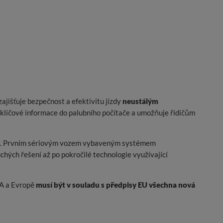
jišťuje bezpečnost a efektivitu jízdy
neustálým
klíčové informace do palubního počítače a umožňuje řidičům
osti. Prvním sériovým vozem vybaveným systémem
chých řešení až po pokročilé technologie využívající
SA a Evropě
musí být v souladu s předpisy EU všechna nová