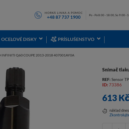
HORKÁ LINKA A POMOC
Po - Pá 8:00 - 18:00, So 9:00 - 
+48 87 737 1900
OCELOVÉ DISKY
PRÍSLUŠENSTVO
 INFINITI Q60 COUPE 2013-2018 407001AY0A
Snímač tlak
REF:
Sensor T
ID:
73386
613 K
náklad
dne
Zkontrolujt