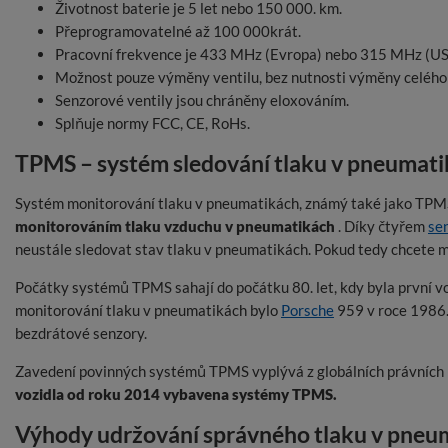
Životnost baterie je 5 let nebo 150 000. km.
Přeprogramovatelné až 100 000krát.
Pracovní frekvence je 433 MHz (Evropa) nebo 315 MHz (US
Možnost pouze výměny ventilu, bez nutnosti výměny celého 
Senzorové ventily jsou chráněny eloxováním.
Splňuje normy FCC, CE, RoHs.
TPMS – systém sledování tlaku v pneumati
Systém monitorování tlaku v pneumatikách, známý také jako TPMS (
monitorováním tlaku vzduchu v pneumatikách
. Díky čtyřem
se
neustále sledovat stav tlaku v pneumatikách. Pokud tedy chcete mí
Počátky systémů TPMS sahají do počátku 80. let, kdy byla první
monitorování tlaku v pneumatikách bylo
Porsche
959 v roce 1986
bezdrátové senzory.
Zavedení povinných systémů TPMS vyplývá z globálních právních př
vozidla od roku 2014 vybavena systémy TPMS.
Výhody udržování správného tlaku v pneu