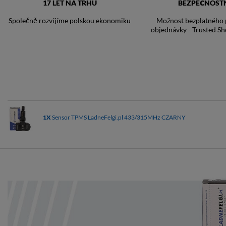
17 LET NA TRHU
BEZPEČNOST
Společně rozvíjíme polskou ekonomiku
Možnost bezplatného p
objednávky - Trusted Sh
1X
Sensor TPMS LadneFelgi.pl 433/315MHz CZARNY