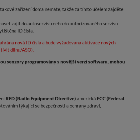
e takové zařízení doma nemáte, takže za tímto účelem zajděte
 muset zajít do autoservisu nebo do autorizovaného servisu.
ištěna ID čísla.
nahrána nová ID čísla a bude vyžadována aktivace nových
ívit dílnu/ASO).
sou senzory programovány s novější verzí softwaru, mohou
ení
RED (Radio Equipment Directive)
americká
FCC (Federal
stováním týkající se bezpečnosti a ochrany zdraví,