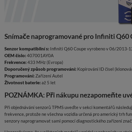
Snímače naprogramované pro Infiniti Q60
Senzor kompatibilní s:
Infiniti Q60 Coupe vyrobeno v 06/2013-
OEM číslo:
407001AY0A
Frekvence:
433 MHz (Evropa)
Doporučený způsob programování:
Kopírování ID čísel (klonová
Programování:
Zařízení Autel
Životnost baterie:
až 5 let
POZNÁMKA: Při nákupu nezapomeňte uvés
Při objednávání senzorů TPMS uveďte v sekci komentářů následují
frekvence, protože ne všechna vozidla určená pro americký trh f
senzory naprogramovat sami pomocí diagnostického zařízení zna