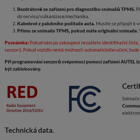
Bezdrátově ze zařízení pro diagnostiku snímačů TPMS.
Př
do servisu/vulkanizace/mechanika.
Kabelové z palubního počítače auta.
Musíte se připojit k v
Přímo ze snímače TPMS, pokud máte originální snímače.
Poznámka:
Pokud nám po zakoupení nezašlete identifikační čísla
senzorů. Pokud vozidlo nemá možnosti automatického učení, bude 
Při programování senzorů svépomocí pomocí zařízení AUTEL lz
být zablokovány.
Certi
Snímače 
Communi
elektrom
Technická data.