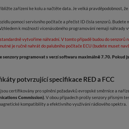
ibližte zařízení ke kolu a načtěte data. Je velká pravděpodobnost, ž
ozidlu pomocí servisního počítače a přečíst ID čísla senzorů. Budete
Vzhledem k možnosti vícenásobného programování nemají náhrady vyt
, standardně vytvoříme náhradní. V tomto případě budou do senzorů 
nutné je ručně nahrát do palubního počítače ECU (budete muset navšt
e senzory programovat s verzí softwaru maximálně 7.70. Pokud j
fikáty potvrzující specifikace RED a FCC
jsou certifikovány pro splnění požadavků evropské směrnice a naříz
cations Commission)
. V obou případech prošly senzory přísným te
agnetické kompatibility a efektivního využívání rádiového spektra.