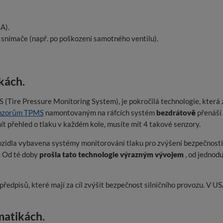
A).
snímače (např. po poškození samotného ventilu).
kách.
Tire Pressure Monitoring System), je pokročilá technologie, která za
nzorům TPMS
namontovaným na ráfcích systém
bezdrátově
přenáší 
t přehled o tlaku v každém kole, musíte mít 4 takové senzory.
 vozidla vybavena systémy monitorování tlaku pro zvýšení bezpečn
. Od té doby
prošla tato technologie výrazným vývojem
, od jednodu
edpisů, které mají za cíl zvýšit bezpečnost silničního provozu. V U
matikách.