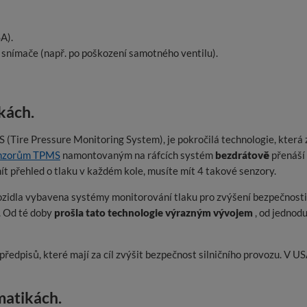
A).
snímače (např. po poškození samotného ventilu).
kách.
Tire Pressure Monitoring System), je pokročilá technologie, která za
nzorům TPMS
namontovaným na ráfcích systém
bezdrátově
přenáší 
t přehled o tlaku v každém kole, musíte mít 4 takové senzory.
 vozidla vybavena systémy monitorování tlaku pro zvýšení bezpečn
. Od té doby
prošla tato technologie výrazným vývojem
, od jednodu
edpisů, které mají za cíl zvýšit bezpečnost silničního provozu. V U
matikách.