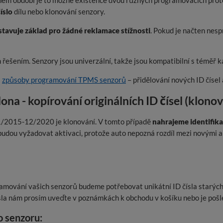
ném období je to možné existence dvou různých programovacích proto
íslo
dílu nebo klonování senzory.
avuje základ pro žádné reklamace stížnosti
. Pokud je načten nes
řešením. Senzory jsou univerzální, takže jsou kompatibilní s téměř
a
způsoby programování TPMS senzorů
– přidělování nových ID čísel 
 - kopírování originálních ID čísel (klonov
/2015-12/2020 je klonování. V tomto případě
nahrajeme identifikač
dou vyžadovat aktivaci, protože auto nepozná rozdíl mezi novými a 
amování vašich senzorů budeme potřebovat unikátní ID čísla starých
ísla nám prosím uveďte v poznámkách k obchodu v košíku nebo je pošl
ho senzoru: