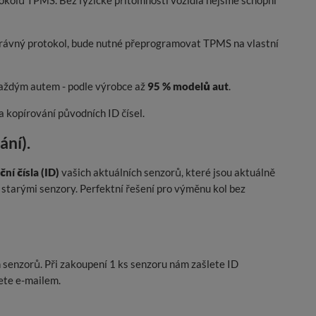
kolů TPMS. Bez fyzické přítomnosti vozidla nejsme schopni
právný protokol, bude nutné přeprogramovat TPMS na vlastní
 každým autem - podle výrobce až
95 % modelů aut
.
a kopírování původních ID čísel.
ání).
ní čísla (ID)
vašich aktuálních senzorů, které jsou aktuálně
starými senzory. Perfektní řešení pro výměnu kol bez
 senzorů. Při zakoupení 1 ks senzoru nám zašlete ID
ete e-mailem.