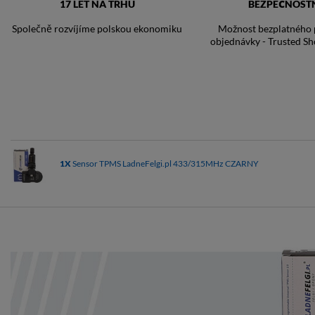
17 LET NA TRHU
BEZPEČNOST
Společně rozvíjíme polskou ekonomiku
Možnost bezplatného p
objednávky - Trusted Sh
1X
Sensor TPMS LadneFelgi.pl 433/315MHz CZARNY