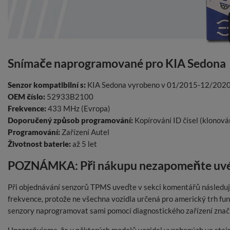
Snímače naprogramované pro KIA Sedona
Senzor kompatibilní s:
KIA Sedona vyrobeno v 01/2015-12/202
OEM číslo:
52933B2100
Frekvence:
433 MHz (Evropa)
Doporučený způsob programování:
Kopírování ID čísel (klonová
Programování:
Zařízení Autel
Životnost baterie:
až 5 let
POZNÁMKA: Při nákupu nezapomeňte uvés
Při objednávání senzorů TPMS uveďte v sekci komentářů následují
frekvence, protože ne všechna vozidla určená pro americký trh f
senzory naprogramovat sami pomocí diagnostického zařízení zna