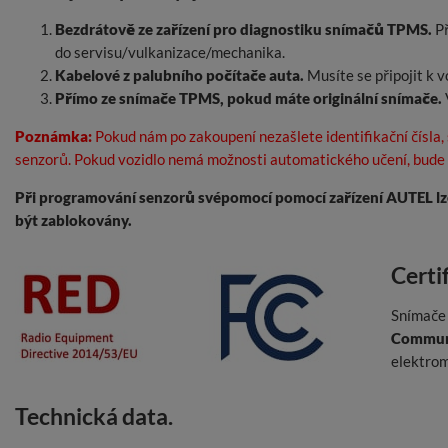
Bezdrátově ze zařízení pro diagnostiku snímačů TPMS.
Př
do servisu/vulkanizace/mechanika.
Kabelové z palubního počítače auta.
Musíte se připojit k v
Přímo ze snímače TPMS, pokud máte originální snímače.
Poznámka:
Pokud nám po zakoupení nezašlete identifikační čísla
senzorů. Pokud vozidlo nemá možnosti automatického učení, bude 
Při programování senzorů svépomocí pomocí zařízení AUTEL lz
být zablokovány.
Certi
Snímače 
Communi
elektrom
Technická data.