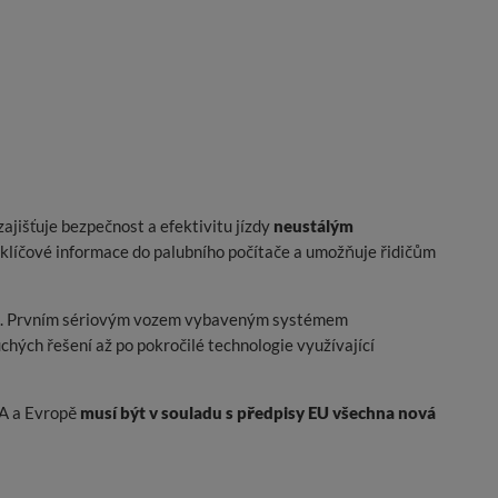
jišťuje bezpečnost a efektivitu jízdy
neustálým
klíčové informace do palubního počítače a umožňuje řidičům
osti. Prvním sériovým vozem vybaveným systémem
chých řešení až po pokročilé technologie využívající
SA a Evropě
musí být v souladu s předpisy EU všechna nová