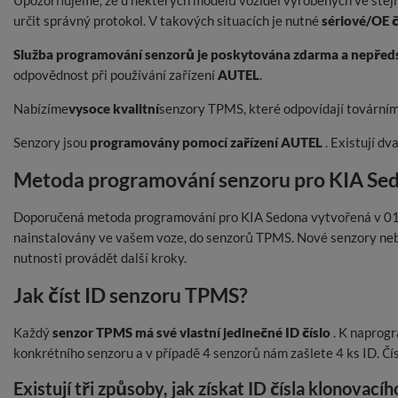
Upozorňujeme, že u některých modelů vozidel vyrobených ve stej
určit správný protokol. V takových situacích je nutné
sériové/OE č
Služba programování senzorů je poskytována zdarma a nepředst
odpovědnost při používání zařízení
AUTEL
.
Nabízíme
vysoce kvalitní
senzory TPMS, které odpovídají továrním 
Senzory jsou
programovány pomocí zařízení AUTEL
. Existují dv
Metoda programování senzoru pro KIA Sedona
Doporučená metoda programování pro KIA Sedona vytvořená v 01
nainstalovány ve vašem voze, do senzorů TPMS. Nové senzory nebu
nutnosti provádět další kroky.
Jak číst ID senzoru TPMS?
Každý
senzor TPMS má své vlastní jedinečné ID číslo
. K naprogr
konkrétního senzoru a v případě 4 senzorů nám zašlete 4 ks ID. Č
Existují tři způsoby, jak získat ID čísla klonovací