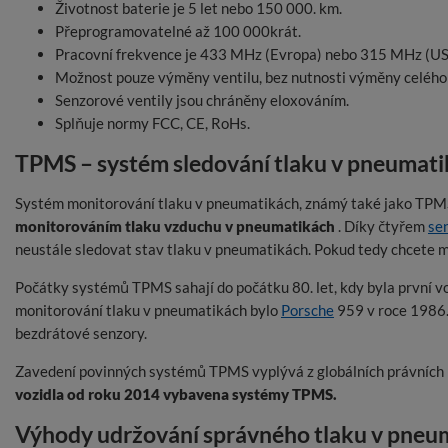
Životnost baterie je 5 let nebo 150 000. km.
Přeprogramovatelné až 100 000krát.
Pracovní frekvence je 433 MHz (Evropa) nebo 315 MHz (US
Možnost pouze výměny ventilu, bez nutnosti výměny celého 
Senzorové ventily jsou chráněny eloxováním.
Splňuje normy FCC, CE, RoHs.
TPMS – systém sledování tlaku v pneumati
Systém monitorování tlaku v pneumatikách, známý také jako TPMS (
monitorováním tlaku vzduchu v pneumatikách
. Díky čtyřem
se
neustále sledovat stav tlaku v pneumatikách. Pokud tedy chcete mí
Počátky systémů TPMS sahají do počátku 80. let, kdy byla první
monitorování tlaku v pneumatikách bylo
Porsche
959 v roce 1986
bezdrátové senzory.
Zavedení povinných systémů TPMS vyplývá z globálních právních př
vozidla od roku 2014 vybavena systémy TPMS.
Výhody udržování správného tlaku v pneu