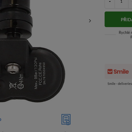
-
PŘID
Rychlé
(
Smile - deliverie