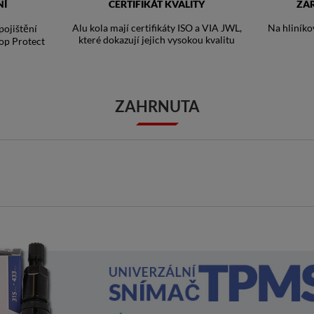
NÍ
CERTIFIKÁT KVALITY
ZA
Alu kola mají certifikáty ISO a VIA JWL,
Na hliníko
ojištění
které dokazují jejich vysokou kvalitu
op Protect
ZAHRNUTA