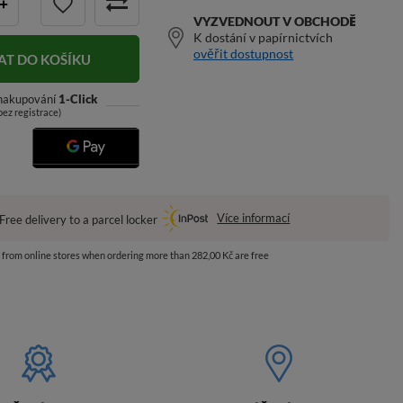
+
VYZVEDNOUT V OBCHODĚ
K dostání v papírnictvích
ověřit dostupnost
AT DO KOŠÍKU
 nakupování
1-Click
bez registrace)
Více informací
Free delivery to a parcel locker
s from online stores when ordering more than 282,00 Kč are free