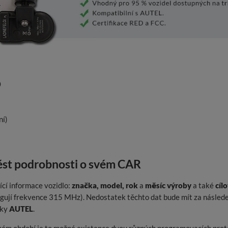
0
ní)
t podrobnosti o svém CAR
cí informace vozidlo:
značka, model, rok
a
měsíc výroby
a také
cíl
ungují frekvence 315 MHz). Nedostatek těchto dat bude mít za násl
čky
AUTEL
.