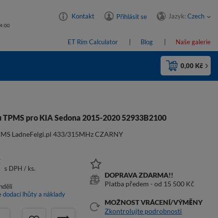
Jazyk:
Czech
Kontakt
Přihlásit se
14:00
ET Rim Calculator
Blog
Naše galerie
0,00 Kč
u TPMS pro KIA Sedona 2015-2020 52933B2100
PMS LadneFelgi.pl 433/315MHz CZARNY
č
s DPH
/
ks.
DOPRAVA ZDARMA!!
Platba předem - od 15 500 Kč
ndělí
e dodací lhůty a náklady
MOŽNOST VRÁCENÍ/VÝMĚNY
Zkontrolujte podrobnosti