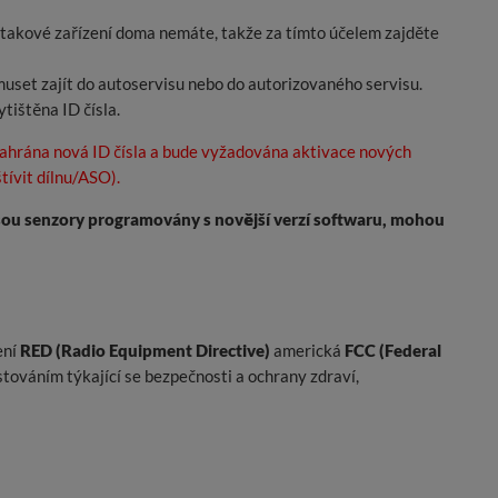
e takové zařízení doma nemáte, takže za tímto účelem zajděte
 muset zajít do autoservisu nebo do autorizovaného servisu.
ištěna ID čísla.
nahrána nová ID čísla a bude vyžadována aktivace nových
ívit dílnu/ASO).
sou senzory programovány s novější verzí softwaru, mohou
ení
RED (Radio Equipment Directive)
americká
FCC (Federal
stováním týkající se bezpečnosti a ochrany zdraví,