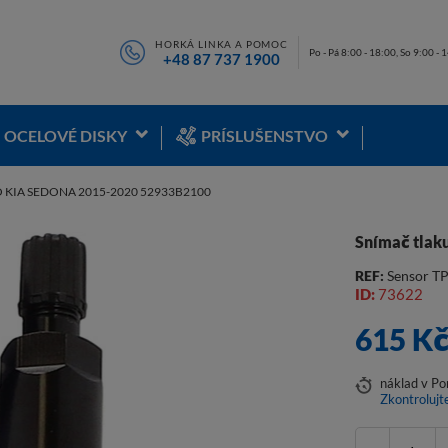
HORKÁ LINKA A POMOC
Po - Pá 8:00 - 18:00, So 9:00 - 
+48 87 737 1900
OCELOVÉ DISKY
PRÍSLUŠENSTVO
 KIA SEDONA 2015-2020 52933B2100
Snímač tlak
REF:
Sensor T
ID:
73622
615 K
náklad
v Po
Zkontrolujt