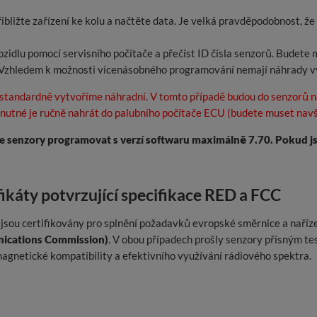
ibližte zařízení ke kolu a načtěte data. Je velká pravděpodobnost, ž
ozidlu pomocí servisního počítače a přečíst ID čísla senzorů. Budete
Vzhledem k možnosti vícenásobného programování nemají náhrady vyt
, standardně vytvoříme náhradní. V tomto případě budou do senzorů 
nutné je ručně nahrát do palubního počítače ECU (budete muset navšt
e senzory programovat s verzí softwaru maximálně 7.70. Pokud j
fikáty potvrzující specifikace RED a FCC
jsou certifikovány pro splnění požadavků evropské směrnice a naříz
cations Commission)
. V obou případech prošly senzory přísným te
agnetické kompatibility a efektivního využívání rádiového spektra.