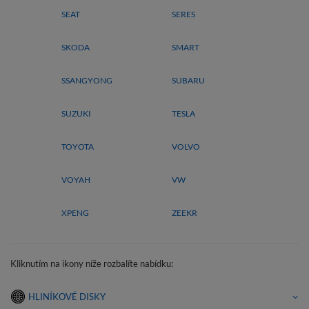
SEAT
SERES
SKODA
SMART
SSANGYONG
SUBARU
SUZUKI
TESLA
TOYOTA
VOLVO
VOYAH
VW
XPENG
ZEEKR
Kliknutím na ikony níže rozbalíte nabídku:
HLINÍKOVÉ DISKY