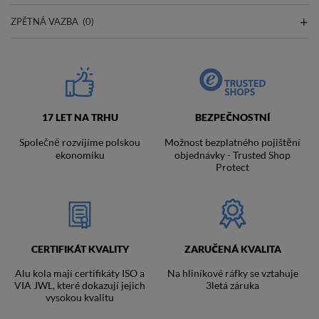
ZPĚTNÁ VAZBA
(0)
17 LET NA TRHU
BEZPEČNOSTNÍ
Společně rozvíjíme polskou
Možnost bezplatného pojištění
ekonomiku
objednávky - Trusted Shop
Protect
CERTIFIKÁT KVALITY
ZARUČENÁ KVALITA
Alu kola mají certifikáty ISO a
Na hliníkové ráfky se vztahuje
VIA JWL, které dokazují jejich
3letá záruka
vysokou kvalitu