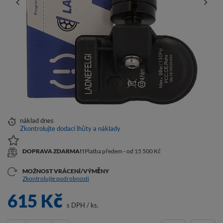
náklad
dnes
Zkontrolujte dodací lhůty a náklady
DOPRAVA ZDARMA!!
Platba předem - od 15 500 Kč
MOŽNOST VRÁCENÍ/VÝMĚNY
Zkontrolujte podrobnosti
615 Kč
s DPH
/
ks.