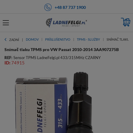
+48 87 737 1900
DOMOV
PRÍSLUŠENSTVO
TPMS - SLUŽBY
SNÍMAČ TLAKU T
ZADNÍ
Snímač tlaku TPMS pro VW Passat 2010-2014 3AA907275B
REF:
Sensor TPMS LadneFelgi.pl 433/315MHz CZARNY
ID:
74915