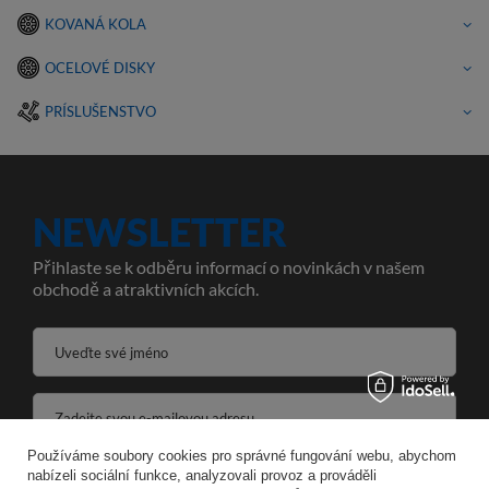
KOVANÁ KOLA
OCELOVÉ DISKY
PRÍSLUŠENSTVO
NEWSLETTER
Přihlaste se k odběru informací o novinkách v našem
obchodě a atraktivních akcích.
Uveďte své jméno
Zadejte svou e-mailovou adresu
Používáme soubory cookies pro správné fungování webu, abychom
Souhlasím se zpracováním svých osobních údajů pro účely a v rozsahu služby Newsletter ve formátu
nabízeli sociální funkce, analyzovali provoz a prováděli