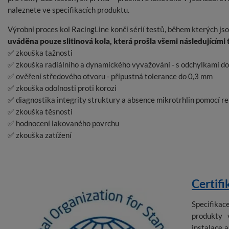
naleznete ve specifikacích produktu.
Výrobní proces kol RacingLine končí sérií testů, během kterých j
uváděna pouze slitinová kola, která prošla všemi následujícími 
✅ zkouška tažnosti
✅ zkouška radiálního a dynamického vyvažování - s odchylkami d
✅ ověření středového otvoru - přípustná tolerance do 0,3 mm
✅ zkouška odolnosti proti korozi
✅ diagnostika integrity struktury a absence mikrotrhlin pomocí r
✅ zkouška těsnosti
✅ hodnocení lakovaného povrchu
✅ zkouška zatížení
Certifi
Specifika
produkty 
instalace 