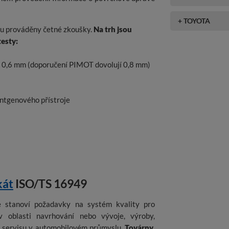
+ TOYOTA
sou prováděny četné zkoušky.
Na trh jsou
testy:
o 0,6 mm (doporučení PIMOT dovolují 0,8 mm)
entgenového přístroje
kát
ISO/TS 16949
ce stanoví požadavky na systém kvality pro
v oblasti navrhování nebo vývoje, výroby,
a servisu v automobilovém průmyslu.
Továrny
,