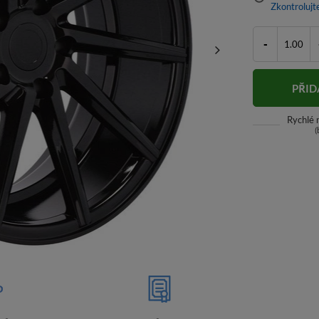
Zkontrolujt
-
PŘID
Rychlé
(