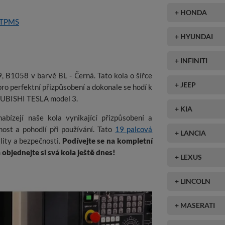
+ HONDA
 TPMS
+ HYUNDAI
+ INFINITI
 B1058 v barvě BL - Černá. Tato kola o šířce
+ JEEP
ro perfektní přizpůsobení a dokonale se hodí k
UBISHI TESLA model 3.
+ KIA
abízejí naše kola vynikající přizpůsobení a
nost a pohodlí při používání. Tato
19 palcová
+ LANCIA
ality a bezpečnosti.
Podívejte se na kompletní
bjednejte si svá kola ještě dnes!
+ LEXUS
+ LINCOLN
+ MASERATI