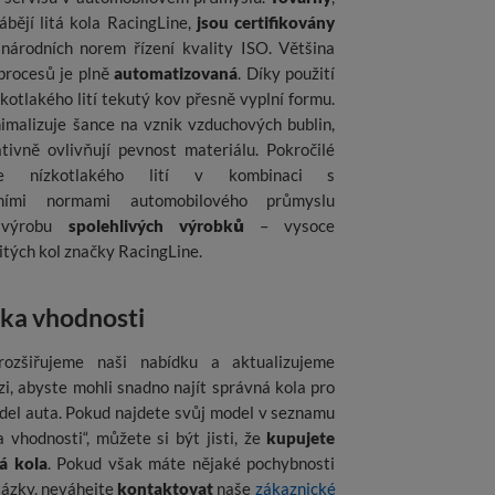
ábějí litá kola RacingLine,
jsou certifikovány
národních norem řízení kvality ISO. Většina
procesů je plně
automatizovaná
. Díky použití
kotlakého lití tekutý kov přesně vyplní formu.
imalizuje šance na vznik vzduchových bublin,
tivně ovlivňují pevnost materiálu. Pokročilé
gie nízkotlakého lití v kombinaci s
dními normami automobilového průmyslu
 výrobu
spolehlivých výrobků
– vysoce
litých kol značky RacingLine.
ka vhodnosti
rozšiřujeme naši nabídku a aktualizujeme
i, abyste mohli snadno najít správná kola pro
del auta. Pokud najdete svůj model v seznamu
 vhodnosti“, můžete si být jisti, že
kupujete
á kola
. Pokud však máte nějaké pochybnosti
tázky, neváhejte
kontaktovat
naše
zákaznické