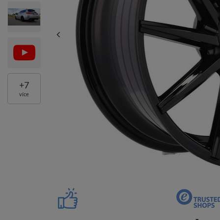
+
7
více