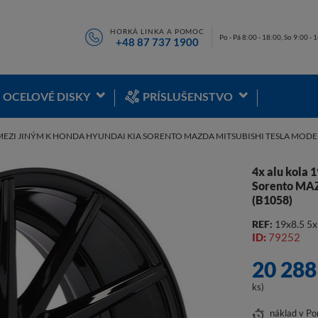
HORKÁ LINKA A POMOC
Po - Pá 8:00 - 18:00, So 9:00 - 
+48 87 737 1900
OCELOVÉ DISKY
PRÍSLUŠENSTVO
MEZI JINÝM K HONDA HYUNDAI KIA SORENTO MAZDA MITSUBISHI TESLA MODEL 3
4x alu kola
Sorento MA
(B1058)
REF:
19x8.5 5x
ID:
79252
20 288
ks)
náklad
v Po