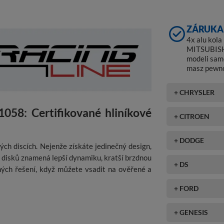
ZÁRUKA 
4x alu ko
MITSUBISHI
modeli sam
masz pewno
+ CHRYSLER
1058: Certifikované hliníkové
+ CITROEN
+ DODGE
ch discích. Nejenže získáte jedinečný design,
h disků znamená lepší dynamiku, kratší brzdnou
+ DS
rných řešení, když můžete vsadit na ověřené a
+ FORD
+ GENESIS