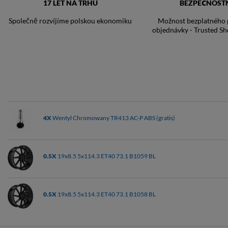
17 LET NA TRHU
BEZPEČNOST
Společně rozvíjíme polskou ekonomiku
Možnost bezplatného p
objednávky - Trusted Sh
4X
Wentyl Chromowany TR413 AC-P ABS (gratis)
0.5X
19x8.5 5x114.3 ET40 73.1 B1059 BL
0.5X
19x8.5 5x114.3 ET40 73.1 B1058 BL