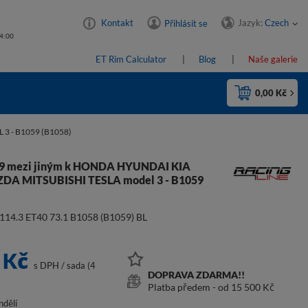
Jazyk:
Czech
Kontakt
Přihlásit se
14:00
ET Rim Calculator
Blog
Naše galerie
0,00 Kč
 - B1059 (B1058)
 19 mezi jiným k HONDA HYUNDAI KIA
ZDA MITSUBISHI TESLA model 3 - B1059
114.3 ET40 73.1 B1058 (B1059) BL
 Kč
s DPH
/
sada (4
DOPRAVA ZDARMA!!
Platba předem - od 15 500 Kč
ndělí