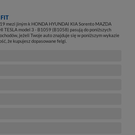
FIT
la 19 mezi jiným k HONDA HYUNDAI KIA Sorento MAZDA
 TESLA model 3 - B1059 (B1058) pasują do poniższych
ochodów, jeżeli Twoje auto znajduje się w poniższym wykazie
ść, że kupujesz dopasowane felgi.