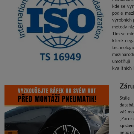
kde se vyr
podle mezi
výrobních 
metody níz
Tím se min
které nega
technolo
mezináro
umožňují
kvalitních 
Záru
Stále 
databáz
váš mo
„Záruka
správn
nebo o