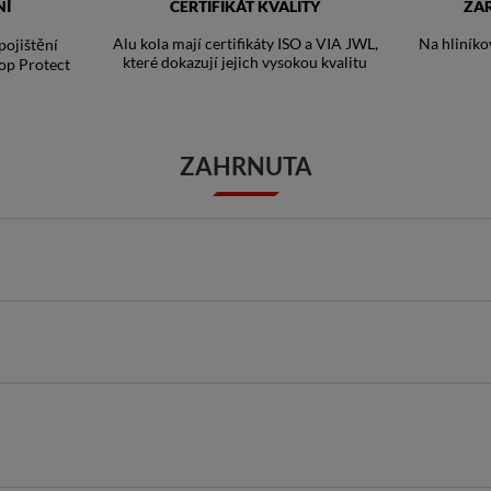
NÍ
CERTIFIKÁT KVALITY
ZA
Alu kola mají certifikáty ISO a VIA JWL,
Na hliníko
ojištění
které dokazují jejich vysokou kvalitu
op Protect
ZAHRNUTA