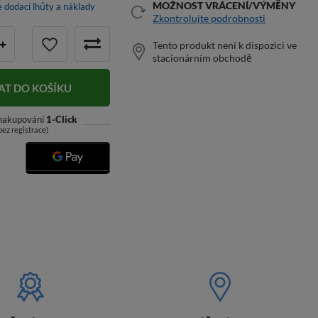
MOŽNOST VRÁCENÍ/VÝMĚNY
e dodací lhůty a náklady
Zkontrolujte podrobnosti
+
Tento produkt není k dispozici ve
stacionárním obchodě
AT DO KOŠÍKU
 nakupování
1-Click
bez registrace)