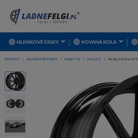
HLINÍKOVÉ DISKY
KOVANÁ KOLA
DOMOV
HLINÍKOVÉ DISKY
DISKY 19
5X114,3
4X ALU KOLA 19 