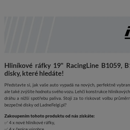
Hliníkové ráfky 19" RacingLine B1059, B
disky, které hledáte!
Představte si, jak vaše auto vypadá na nových, perfektně vybraný
ale také zvýšíte hodnotu svého vozu. Lehčí konstrukce hliníkovýc
dráhu a nižší spotřebu paliva. Stojí za to riskovat volbu průmě
bezpečné disky od LadneFelgi.pl?
Zakoupením tohoto produktu od nás získáte:
✅ 4 x nové hliníkové ráfky,
✅ 4 x čepice výrobce,