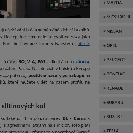
+ MAZDA
+ MITSUBISHI
ují očekávání i těch nejnáročnějších zákazníků.
+ NISSAN
y RacingLine jsme nainstalovali na vozy jako
Porsche Cayenne Turbo S. Navštivte
galerie
,
+ OPEL
+ PEUGEOT
rtifikáty:
ISO, VIA, JWL
a dlouhá doba
záruka
.
po celém Polsku. Na silnicích v Polsku a Evropě
+ PONTIAC
, což potvrzují
pozitivní názory po nákupu
na
ků, které můžete vidět na našem profilu na
+ RENAULT
+ SUBARU
 slitinových kol
+ SUZUKI
zkotlakého lití a použití barev
BL - Černá
k
 s agresivními látkami na silnicích. Toto platí
+ TESLA
vném provedení. Informace o povrchové úpravě