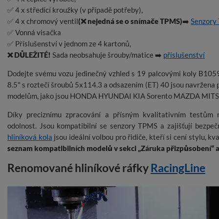
✅ 4 x středící kroužky (v případě potřeby),
✅ 4 x chromový ventil
(❌ nejedná se o snímače TPMS)
➡️
Senzory
✅ Vonná visačka
✅ Příslušenství v jednom ze 4 kartonů,
❌ DŮLEŽITÉ!
Sada neobsahuje šrouby/matice ➡️
příslušenství
Dodejte svému vozu jedinečný vzhled s 19 palcovými koly B1059,
8.5" s roztečí šroubů 5x114.3 a odsazením (ET) 40 jsou navržena p
modelům, jako jsou HONDA HYUNDAI KIA Sorento MAZDA MITS
Díky preciznímu zpracování a přísným kvalitativním testům n
odolnost. Jsou kompatibilní se senzory TPMS a zajišťují bezpeč
hliníková kola
jsou ideální volbou pro řidiče, kteří si cení stylu, kv
seznam kompatibilních modelů v sekci „Záruka přizpůsobení“ a o
Renomované hliníkové ráfky
RacingLine