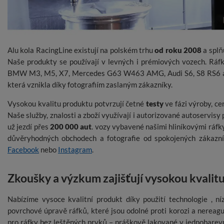
Alu kola RacingLine existují na polském trhu
od roku 2008
a splň
Naše produkty se používají v levných i prémiových vozech. Ráfk
BMW M3, M5, X7, Mercedes G63 W463 AMG, Audi S6, S8 RS6 a 
která vznikla díky fotografiím zaslaným zákazníky.
Vysokou kvalitu produktu potvrzují četné
testy
ve fázi výroby, ce
Naše služby, znalosti a zboží využívají i autorizované autoservisy 
už jezdí přes
200 000 aut
. vozy vybavené našimi hliníkovými ráfky
důvěryhodných obchodech a fotografie od spokojených zákazní
Facebook
nebo
Instagram
.
Zkoušky a výzkum zajišťují vysokou kvalitu
Nabízíme vysoce kvalitní produkt díky použití technologie , ní
povrchové úpravě ráfků, které jsou odolné proti korozi a nereagují
pro ráfky bez leštěných prvků – práškově lakované v jednobare