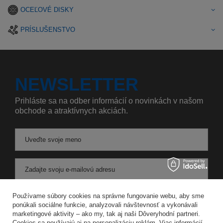
OCEĽOVÉ DISKY
PRÍSLUŠENSTVO
NEWSLETTER
Prihláste sa na odber informácií o novinkách v našom
obchode a atraktívnych akciách.
Uveďte svoje meno
Zadajte svoju e-mailovú adresu
Súhlasím so spracovaním svojich osobných údajov na účely a v rozsahu služby Newsletter v
Používame súbory cookies na správne fungovanie webu, aby sme
ponúkali sociálne funkcie, analyzovali návštevnosť a vykonávali
marketingové aktivity – ako my, tak aj naši Dôveryhodní partneri.
ULOŽIŤ
Cookies sa používajú aj na personalizáciu reklám. Viac informácií