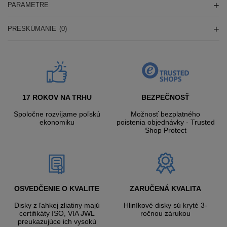
PARAMETRE
PRESKÚMANIE
(0)
17 ROKOV NA TRHU
BEZPEČNOSŤ
Spoločne rozvíjame poľskú
Možnosť bezplatného
ekonomiku
poistenia objednávky - Trusted
Shop Protect
OSVEDČENIE O KVALITE
ZARUČENÁ KVALITA
Disky z ľahkej zliatiny majú
Hliníkové disky sú kryté 3-
certifikáty ISO, VIA JWL
ročnou zárukou
preukazujúce ich vysokú