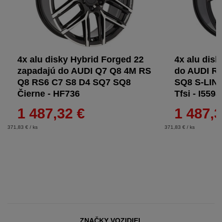
4x alu disky Hybrid Forged 22
4x alu dis
zapadajú do AUDI Q7 Q8 4M RS
do AUDI R
Q8 RS6 C7 S8 D4 SQ7 SQ8
SQ8 S-LIN
Čierne - HF736
Tfsi - I559
1 487,32 €
1 487,3
371,83 € / ks
371,83 € / ks
ZNAČKY VOZIDIEL