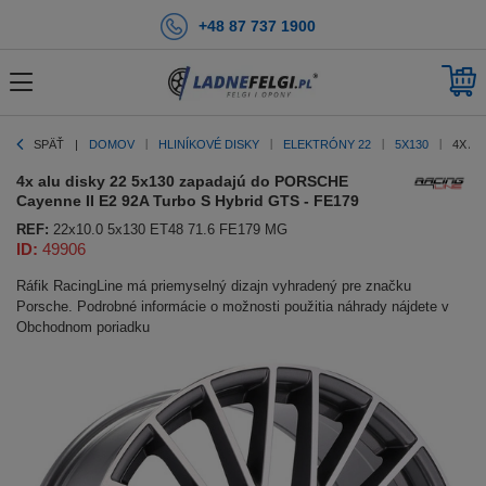
+48 87 737 1900
SPÄŤ
DOMOV
HLINÍKOVÉ DISKY
ELEKTRÓNY 22
5X130
4X AL
4x alu disky 22 5x130 zapadajú do PORSCHE
Cayenne II E2 92A Turbo S Hybrid GTS - FE179
REF:
22x10.0 5x130 ET48 71.6 FE179 MG
ID:
49906
Ráfik RacingLine má priemyselný dizajn vyhradený pre značku
Porsche. Podrobné informácie o možnosti použitia náhrady nájdete v
Obchodnom poriadku