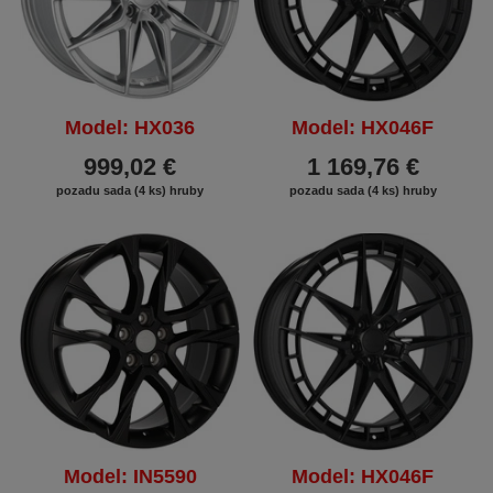
Model: HX036
Model: HX046F
999,02 €
1 169,76 €
pozadu sada (4 ks) hruby
pozadu sada (4 ks) hruby
Model: IN5590
Model: HX046F