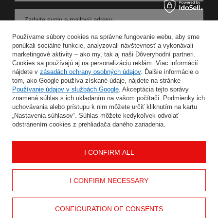
Zadajte svoju e-mailovú adresu
Používame súbory cookies na správne fungovanie webu, aby sme
Súhlasím so spracovaním svojich osobných údajov na účely a v rozsahu služby Newsletter v
ponúkali sociálne funkcie, analyzovali návštevnosť a vykonávali
marketingové aktivity – ako my, tak aj naši Dôveryhodní partneri.
Cookies sa používajú aj na personalizáciu reklám. Viac informácií
ULOŽIŤ
nájdete v
zásadách ochrany osobných údajov
. Ďalšie informácie o
tom, ako Google používa získané údaje, nájdete na stránke –
Používanie údajov v službách Google
. Akceptácia tejto správy
znamená súhlas s ich ukladaním na vašom počítači. Podmienky ich
uchovávania alebo prístupu k nim môžete určiť kliknutím na kartu
INFORMÁCIE
„Nastavenia súhlasov“. Súhlas môžete kedykoľvek odvolať
odstránením cookies z prehliadača daného zariadenia.
MÔJ ÚČET
I CONFIRM ALL
POMOC
I CONFIRM NECESSARY
KONTAKT
CONFIGURATION OF CONSENTS