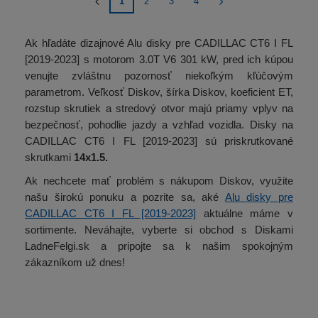
1
2
3
4
Ak hľadáte dizajnové Alu disky pre CADILLAC CT6 I FL
[2019-2023] s motorom 3.0T V6 301 kW, pred ich kúpou
venujte zvláštnu pozornosť niekoľkým kľúčovým
parametrom. Veľkosť Diskov, šírka Diskov, koeficient ET,
rozstup skrutiek a stredový otvor majú priamy vplyv na
bezpečnosť, pohodlie jazdy a vzhľad vozidla. Disky na
CADILLAC CT6 I FL [2019-2023] sú priskrutkované
skrutkami
14x1.5.
Ak nechcete mať problém s nákupom Diskov, využite
našu širokú ponuku a pozrite sa, aké
Alu disky pre
CADILLAC CT6 I FL [2019-2023]
aktuálne máme v
sortimente. Neváhajte, vyberte si obchod s Diskami
LadneFelgi.sk a pripojte sa k našim spokojným
zákazníkom už dnes!