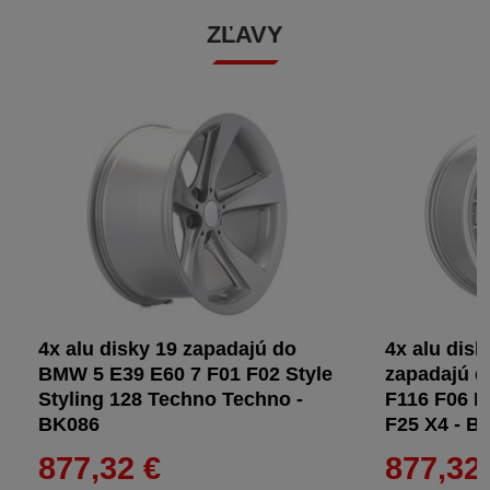
ZĽAVY
4x alu disky 19 zapadajú do
4x alu disk
BMW 5 E39 E60 7 F01 F02 Style
zapadajú 
Styling 128 Techno Techno -
F116 F06 F
BK086
F25 X4 - B
877,32 €
877,32