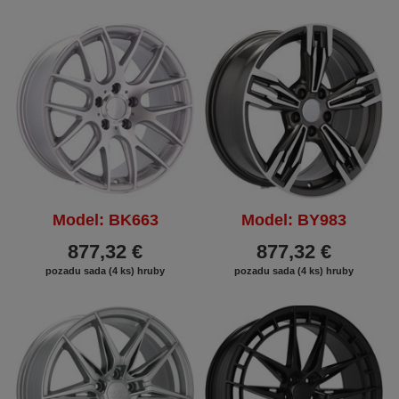
Model: BK663
Model: BY983
877,32 €
877,32 €
pozadu sada (4 ks) hruby
pozadu sada (4 ks) hruby