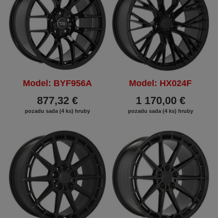
Model: BYF956A
Model: HX024F
877,32 €
1 170,00 €
pozadu sada (4 ks) hruby
pozadu sada (4 ks) hruby