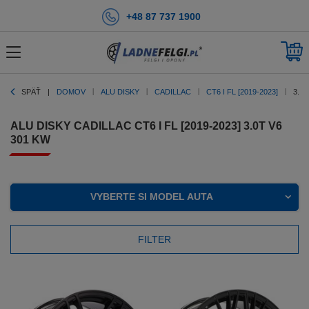
+48 87 737 1900
SPÄŤ
DOMOV
ALU DISKY
CADILLAC
CT6 I FL [2019-2023]
3.0T
ALU DISKY CADILLAC CT6 I FL [2019-2023] 3.0T V6
301 KW
VYBERTE SI MODEL AUTA
FILTER