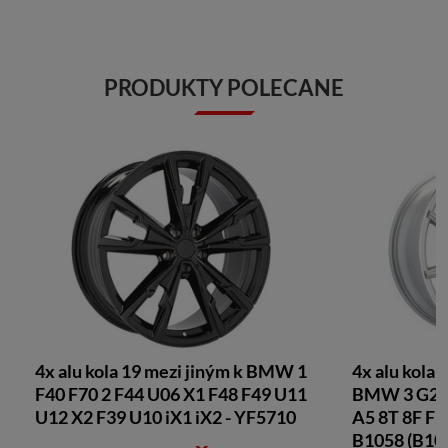
PRODUKTY POLECANE
4x alu kola 19 mezi jiným k BMW 1
4x alu kola 
F40 F70 2 F44 U06 X1 F48 F49 U11
BMW 3 G20 
U12 X2 F39 U10 iX1 iX2 - YF5710
A5 8T 8F F5
B1058 (B10