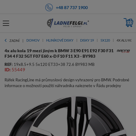
+48 87 737 1900
DOMOV
HLINÍKOVÉ DISKY
DISKY 19
5X120
4X ALU KOLA 
ZADNÍ
4x alu kola 19 mezi jiným k BMW 3 E90 E91 E92 F30 F31
F34 4 F32 5GT F07 E60 x-D F10 F11 X3 - BY983
REF:
19x8.5+9.5 5x120 ET33+38 72.6 BY983 MB
ID:
55449
Ráfek RacingLine má průmyslový design vyhrazený pro BMW. Podrobné
informace o možnosti použití náhradníka naleznete v Řádu prodejny