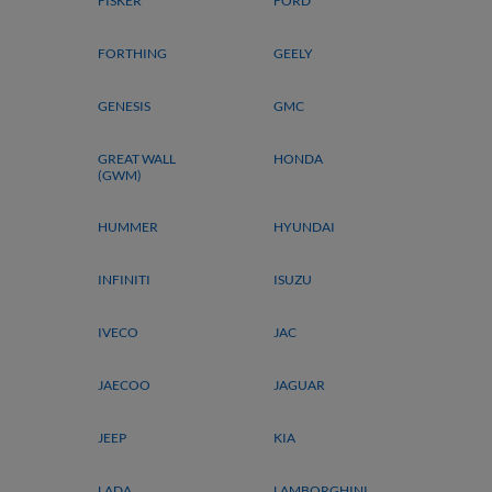
FISKER
FORD
FORTHING
GEELY
GENESIS
GMC
GREAT WALL
HONDA
(GWM)
HUMMER
HYUNDAI
INFINITI
ISUZU
IVECO
JAC
JAECOO
JAGUAR
JEEP
KIA
LADA
LAMBORGHINI