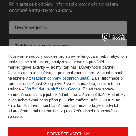
Přihlaste se k odběru informací o novinkách v našem
obchodě a atraktivních akcích.
Uveďte své jméno
Zadejte svou e-mailovou adresu
Používáme soubory cookies pro správné fungování webu, abychom
Souhlasím se zpracováním svých osobních údajů pro účely a v rozsahu služby Newsletter ve formátu
nabízeli sociální funkce, analyzovali provoz a prováděli
marketingové aktivity – jak my, tak naši Důvěryhodní partneři.
Cookies se také používají k personalizaci reklam. Více informací
ULOŽIT
naleznete v
zásadách ochrany osobních údajů
. Další informace o
tom, jak společnost Google využívá získaná data, naleznete na
stránce –
Využití dat ve službách Google
. Přijetí této zprávy
znamená souhlas s jejich ukládáním na vašem počítači. Podmínky
jejich uchovávání nebo přístupu k nim můžete určit kliknutím na
INFORMACE
záložku „Nastavení souhlasů“. Souhlas můžete kdykoli odvolat
odstraněním souborů cookies z prohlížeče daného koncového
zařízení.
MŮJ ÚČET
POTVRĎTE VŠECHNY
NÁPOVĚDA