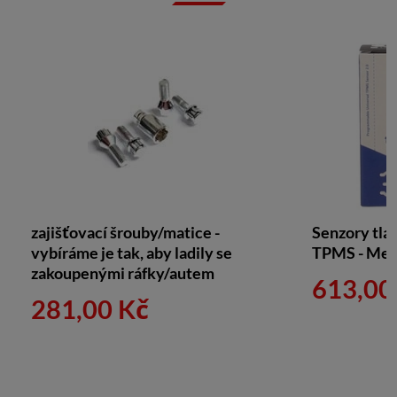
zajišťovací šrouby/matice -
Senzory tla
vybíráme je tak, aby ladily se
TPMS - Met
zakoupenými ráfky/autem
613,00
281,00 Kč