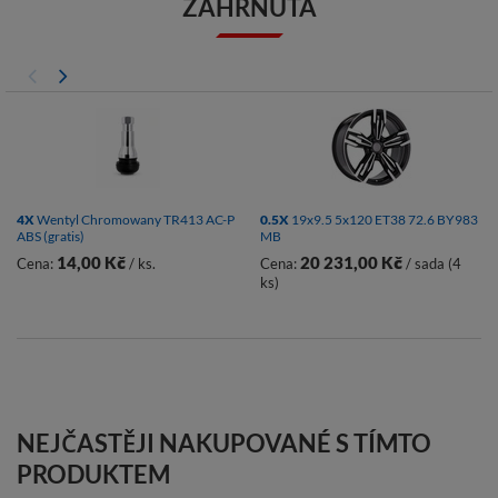
ZAHRNUTA
4X
Wentyl Chromowany TR413 AC-P
0.5X
19x9.5 5x120 ET38 72.6 BY983
ABS (gratis)
MB
14,00 Kč
20 231,00 Kč
Cena:
/ ks.
Cena:
/ sada (4
ks)
NEJČASTĚJI NAKUPOVANÉ S TÍMTO
PRODUKTEM