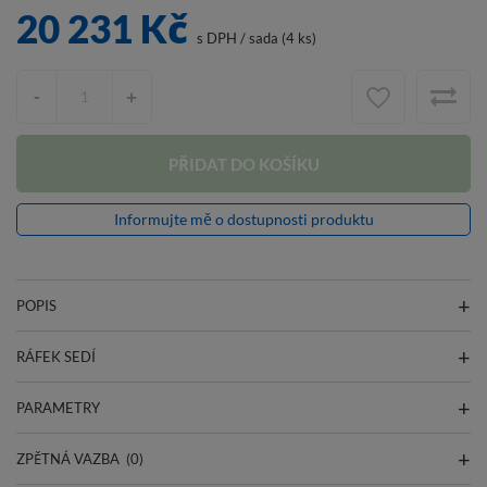
20 231 Kč
s DPH
/
sada (4 ks)
-
+
PŘIDAT DO KOŠÍKU
Informujte mě o dostupnosti produktu
POPIS
RÁFEK SEDÍ
PARAMETRY
ZPĚTNÁ VAZBA
(0)