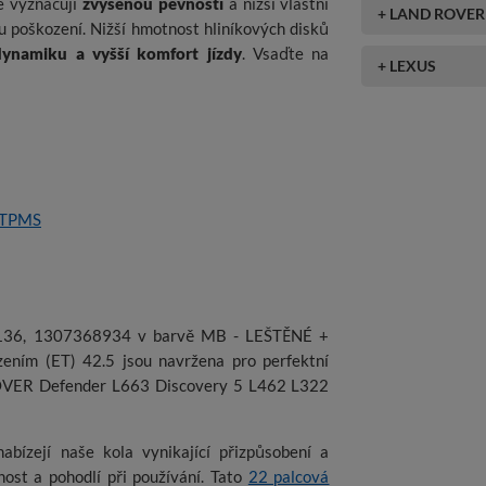
e vyznačují
zvýšenou pevností
a nižší vlastní
+ LAND ROVER
poškození. Nižší hmotnost hliníkových disků
dynamiku a vyšší komfort jízdy
. Vsaďte na
+ LEXUS
 TPMS
XE136, 1307368934 v barvě MB - LEŠTĚNÉ +
zením (ET) 42.5 jsou navržena pro perfektní
ROVER Defender L663 Discovery 5 L462 L322
abízejí naše kola vynikající přizpůsobení a
nost a pohodlí při používání. Tato
22 palcová