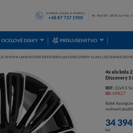
HORKÁ LINKA A POMOC
Po - Pá 8:00 - 18:00, So 9:00 - 
+48 87 737 1900
OCELOVÉ DISKY
PRÍSLUŠENSTVO
EZI JINÝM K LAND ROVER DEFENDER L663 DISCOVERY 5 L462 L322 RANGE ROVER
4x alu kola
Discovery 5
REF:
22x9.5 5
ID:
49827
Ráfek RacingLin
možnosti použit
34 394
ks)