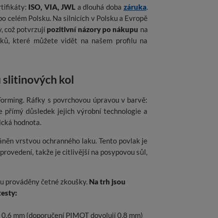
rtifikáty:
ISO, VIA, JWL
a dlouhá doba
záruka
.
po celém Polsku. Na silnicích v Polsku a Evropě
, což potvrzují
pozitivní názory po nákupu
na
ků, které můžete vidět na našem profilu na
 slitinových kol
 Forming. Ráfky s povrchovou úpravou v barvě:
je přímý důsledek jejich výrobní technologie a
ická hodnota.
áněn vrstvou ochranného laku. Tento povlak je
vedení, takže je citlivější na posypovou sůl,
sou prováděny četné zkoušky.
Na trh jsou
testy:
o 0,6 mm (doporučení PIMOT dovolují 0,8 mm)