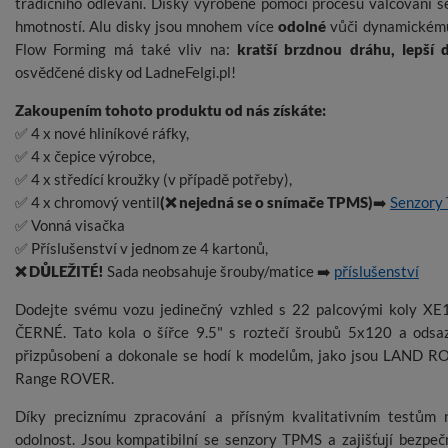
tradičního odlévání. Disky vyrobené pomocí procesu válcování s
hmotností. Alu disky jsou mnohem více
odolné
vůči dynamickému 
Flow Forming má také vliv na:
kratší brzdnou dráhu, lepší 
osvědčené disky od LadneFelgi.pl!
Zakoupením tohoto produktu od nás získáte:
✅ 4 x nové hliníkové ráfky,
✅ 4 x čepice výrobce,
✅ 4 x středící kroužky (v případě potřeby),
✅ 4 x chromový ventil
(❌ nejedná se o snímače TPMS)
➡️
Senzory
✅ Vonná visačka
✅ Příslušenství v jednom ze 4 kartonů,
❌ DŮLEŽITÉ!
Sada neobsahuje šrouby/matice ➡️
příslušenství
Dodejte svému vozu jedinečný vzhled s 22 palcovými koly 
ČERNÉ. Tato kola o šířce 9.5" s roztečí šroubů 5x120 a odsa
přizpůsobení a dokonale se hodí k modelům, jako jsou LAND 
Range ROVER.
Díky preciznímu zpracování a přísným kvalitativním testům n
odolnost. Jsou kompatibilní se senzory TPMS a zajišťují bezpeč