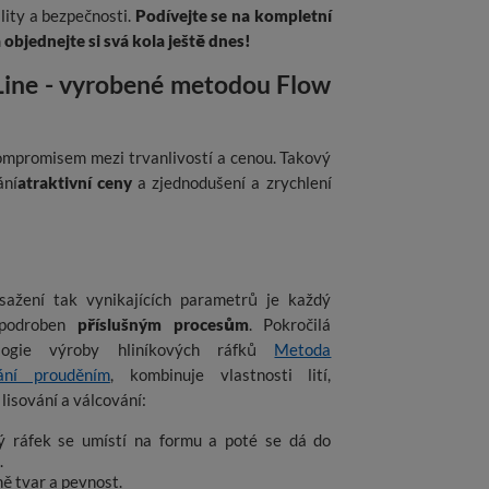
ality a bezpečnosti.
Podívejte se na kompletní
bjednejte si svá kola ještě dnes!
Line - vyrobené metodou Flow
ompromisem mezi trvanlivostí a cenou. Takový
ání
atraktivní ceny
a zjednodušení a zrychlení
sažení tak vynikajících parametrů je každý
 podroben
příslušným procesům
. Pokročilá
ologie výroby hliníkových ráfků
Metoda
ání prouděním
, kombinuje vlastnosti lití,
 lisování a válcování:
tý ráfek se umístí na formu a poté se dá do
.
ě tvar a pevnost.