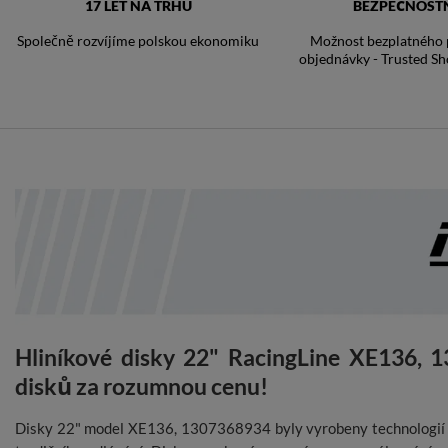
17 LET NA TRHU
BEZPEČNOST
Společně rozvíjíme polskou ekonomiku
Možnost bezplatného p
objednávky - Trusted Sh
Hliníkové disky 22" RacingLine XE136, 
disků za rozumnou cenu!
Disky 22" model XE136, 1307368934 byly vyrobeny technologi