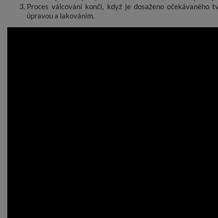
Proces válcování končí, když je dosaženo očekávaného tv
úpravou a lakováním.