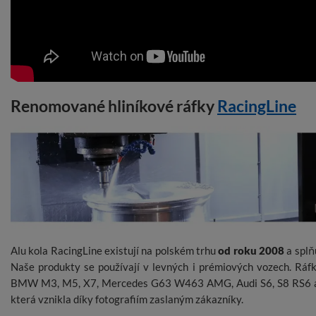
Renomované hliníkové ráfky
RacingLine
Alu kola RacingLine existují na polském trhu
od roku 2008
a splň
Naše produkty se používají v levných i prémiových vozech. Ráfk
BMW M3, M5, X7, Mercedes G63 W463 AMG, Audi S6, S8 RS6 a 
která vznikla díky fotografiím zaslaným zákazníky.