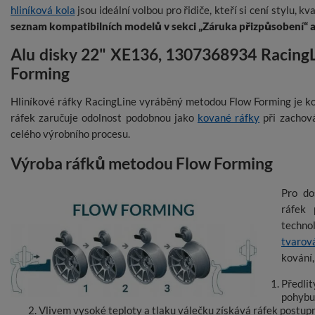
hliníková kola
jsou ideální volbou pro řidiče, kteří si cení stylu, kv
seznam kompatibilních modelů v sekci „Záruka přizpůsobení“ a o
Alu disky 22" XE136, 1307368934 Racing
Forming
Hliníkové ráfky RacingLine vyráběný metodou Flow Forming je k
ráfek zaručuje odolnost podobnou jako
kované ráfky
při zachov
celého výrobního procesu.
Výroba ráfků metodou Flow Forming
Pro do
ráfek
techn
tvarov
kování,
Předli
pohybu
Vlivem vysoké teploty a tlaku válečku získává ráfek postupn