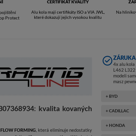
NÍ
CERTIFIKÁT KVALITY
ZA
Alu kola mají certifikáty ISO a VIA JWL,
Na hliníko
ojištění
které dokazují jejich vysokou kvalitu
op Protect
ZÁRUKA 
4x alu kol
L462 L322 
modeli sam
masz pewno
+ BYD
1307368934: kvalita kovaných
+ CADILLAC
+ HONDA
í
FLOW FORMING
, která eliminuje nedostatky