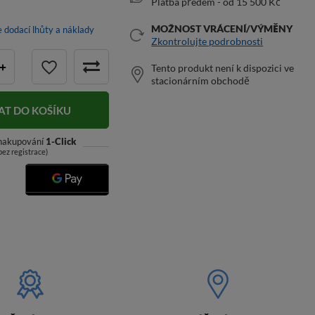
Platba předem - od 15 500 Kč
MOŽNOST VRÁCENÍ/VÝMĚNY
e dodací lhůty a náklady
Zkontrolujte podrobnosti
+
Tento produkt není k dispozici ve
stacionárním obchodě
AT DO KOŠÍKU
 nakupování
1-Click
bez registrace)