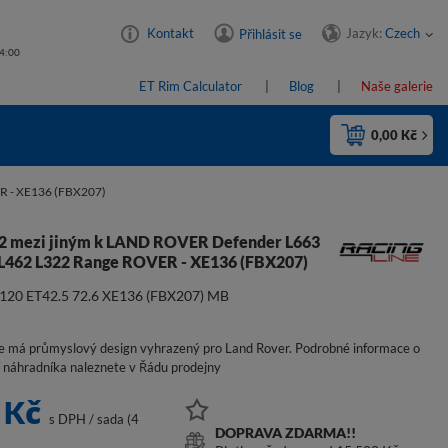
Jazyk:
Czech
Kontakt
Přihlásit se
14:00
ET Rim Calculator
Blog
Naše galerie
0,00 Kč
 - XE136 (FBX207)
 22 mezi jiným k LAND ROVER Defender L663
 L462 L322 Range ROVER - XE136 (FBX207)
x120 ET42.5 72.6 XE136 (FBX207) MB
e má průmyslový design vyhrazený pro Land Rover. Podrobné informace o
í náhradníka naleznete v Řádu prodejny
 Kč
s DPH
/
sada (4
DOPRAVA ZDARMA!!