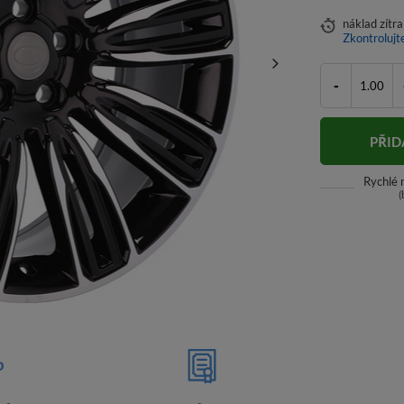
náklad
zítra
Zkontrolujt
-
PŘID
Rychlé
(