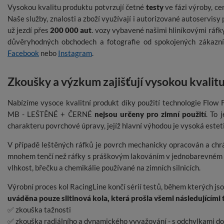
Vysokou kvalitu produktu potvrzují četné
testy
ve fázi výroby, ce
Naše služby, znalosti a zboží využívají i autorizované autoservisy 
už jezdí přes
200 000 aut
. vozy vybavené našimi hliníkovými ráfky
důvěryhodných obchodech a fotografie od spokojených zákazní
Facebook
nebo
Instagram
.
Zkoušky a výzkum zajišťují vysokou kvalitu
Nabízíme vysoce kvalitní produkt díky použití technologie Flow
MB - LEŠTĚNÉ + ČERNÉ
nejsou určeny pro zimní použití
. To 
charakteru povrchové úpravy, jejíž hlavní výhodou je vysoká estet
V případě leštěných ráfků je povrch mechanicky opracován a chr
mnohem tenčí než ráfky s práškovým lakováním v jednobarevném pro
vlhkost, břečku a chemikálie používané na zimních silnicích.
Výrobní proces kol RacingLine končí sérií testů, během kterých j
uváděna pouze slitinová kola, která prošla všemi následujícími 
✅ zkouška tažnosti
✅ zkouška radiálního a dynamického vyvažování - s odchylkami d