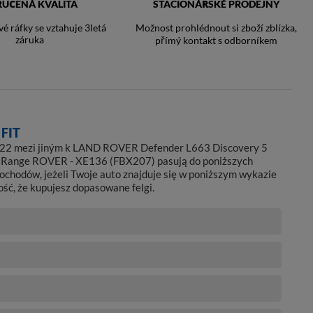
RUČENÁ KVALITA
STACIONÁŘSKÉ PRODEJNY
vé ráfky se vztahuje 3letá
Možnost prohlédnout si zboží zblízka,
záruka
přímý kontakt s odborníkem
FIT
a 22 mezi jiným k LAND ROVER Defender L663 Discovery 5
Range ROVER - XE136 (FBX207) pasują do poniższych
ochodów, jeżeli Twoje auto znajduje się w poniższym wykazie
ść, że kupujesz dopasowane felgi.