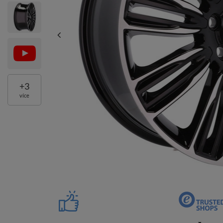
+
3
více