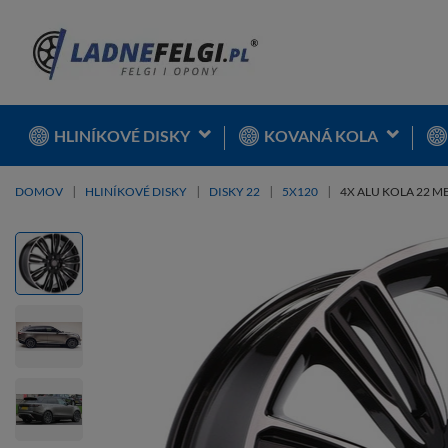
HLINÍKOVÉ DISKY
KOVANÁ KOLA
DOMOV
HLINÍKOVÉ DISKY
DISKY 22
5X120
4X ALU KOLA 22 M