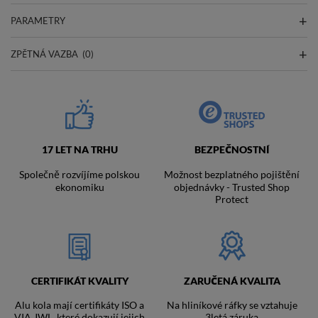
PARAMETRY
ZPĚTNÁ VAZBA
(0)
17 LET NA TRHU
BEZPEČNOSTNÍ
Společně rozvíjíme polskou
Možnost bezplatného pojištění
ekonomiku
objednávky - Trusted Shop
Protect
CERTIFIKÁT KVALITY
ZARUČENÁ KVALITA
Alu kola mají certifikáty ISO a
Na hliníkové ráfky se vztahuje
VIA JWL, které dokazují jejich
3letá záruka