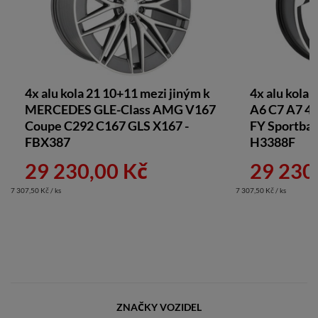
4x alu kola 21 10+11 mezi jiným k
4x alu kola
MERCEDES GLE-Class AMG V167
A6 C7 A7 4
Coupe C292 C167 GLS X167 -
FY Sportbac
FBX387
H3388F
29 230,00 Kč
29 230
7 307,50 Kč / ks
7 307,50 Kč / ks
ZNAČKY VOZIDEL