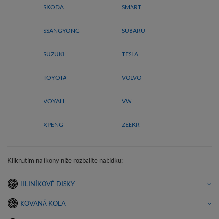
SKODA
SMART
SSANGYONG
SUBARU
SUZUKI
TESLA
TOYOTA
VOLVO
VOYAH
VW
XPENG
ZEEKR
Kliknutím na ikony níže rozbalíte nabídku:
HLINÍKOVÉ DISKY
KOVANÁ KOLA