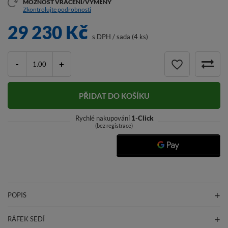
MOŽNOST VRÁCENÍ/VÝMĚNY
Zkontrolujte podrobnosti
29 230 Kč
s DPH
/
sada (4 ks)
-
+
PŘIDAT DO KOŠÍKU
Rychlé nakupování
1-Click
(bez registrace)
POPIS
RÁFEK SEDÍ