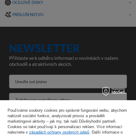
OCELOVÉ DISKY
PRÍSLUŠENSTVO
NEWSLETTER
Přihlaste se k odběru informací o novinkách v našem
obchodě a atraktivních akcích.
Uveďte své jméno
Zadejte svou e-mailovou adresu
Používáme soubory cookies pro správné fungování webu, abychom
Souhlasím se zpracováním svých osobních údajů pro účely a v rozsahu služby Newsletter ve formátu
nabízeli sociální funkce, analyzovali provoz a prováděli
marketingové aktivity – jak my, tak naši Důvěryhodní partneři.
Cookies se také používají k personalizaci reklam. Více informací
ULOŽIT
naleznete v
zásadách ochrany osobních údajů
. Další informace o