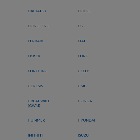
DAIHATSU
DODGE
DONGFENG
DS
FERRARI
FIAT
FISKER
FORD
FORTHING
GEELY
GENESIS
GMC
GREAT WALL
HONDA
(GWM)
HUMMER
HYUNDAI
INFINITI
ISUZU