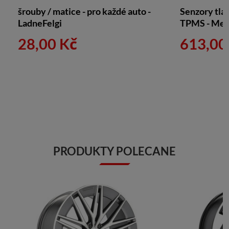
šrouby / matice - pro každé auto -
Senzory tla
LadneFelgi
TPMS - Met
28,00 Kč
613,00
PRODUKTY POLECANE