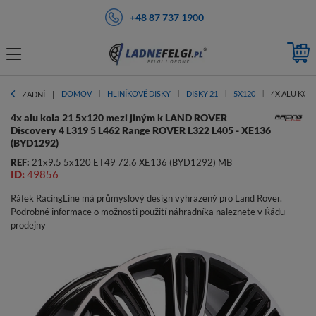
+48 87 737 1900
DOMOV
HLINÍKOVÉ DISKY
DISKY 21
5X120
4X ALU KOLA
ZADNÍ
4x alu kola 21 5x120 mezi jiným k LAND ROVER
Discovery 4 L319 5 L462 Range ROVER L322 L405 - XE136
(BYD1292)
REF:
21x9.5 5x120 ET49 72.6 XE136 (BYD1292) MB
ID:
49856
Ráfek RacingLine má průmyslový design vyhrazený pro Land Rover.
Podrobné informace o možnosti použití náhradníka naleznete v Řádu
prodejny