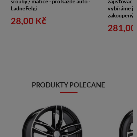
šrouby / matice - pro každé auto -
zajišťovací 
LadneFelgi
vybíráme je 
zakoupeným
28,00 Kč
281,00
PRODUKTY POLECANE