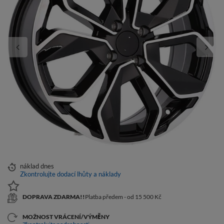
náklad
dnes
Zkontrolujte dodací lhůty a náklady
DOPRAVA ZDARMA!!
Platba předem - od 15 500 Kč
MOŽNOST VRÁCENÍ/VÝMĚNY