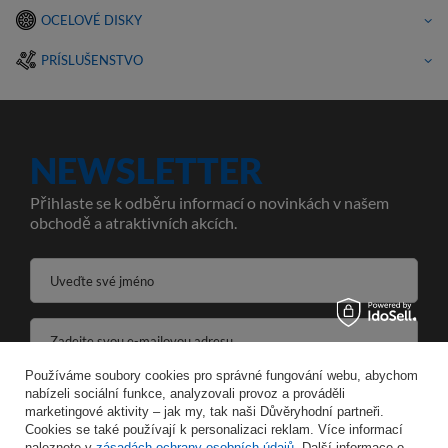
OCELOVÉ DISKY
PRÍSLUŠENSTVO
NEWSLETTER
Přihlaste se k odběru informací o novinkách v našem
obchodě a atraktivních akcích.
Uveďte své jméno
Zadejte svou e-mailovou adresu
Používáme soubory cookies pro správné fungování webu, abychom
Souhlasím se zpracováním svých osobních údajů pro účely a v rozsahu služby Newsletter ve formátu
nabízeli sociální funkce, analyzovali provoz a prováděli
marketingové aktivity – jak my, tak naši Důvěryhodní partneři.
Cookies se také používají k personalizaci reklam. Více informací
ULOŽIT
naleznete v
zásadách ochrany osobních údajů
. Další informace o