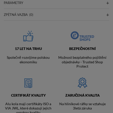
PARAMETRY
ZPĚTNÁ VAZBA
(0)
17 LET NA TRHU
BEZPEČNOSTNÍ
Společně rozvíjíme polskou
Možnost bezplatného pojištění
ekonomiku
objednávky - Trusted Shop
Protect
CERTIFIKÁT KVALITY
ZARUČENÁ KVALITA
Alu kola mají certifikáty ISO a
Na hliníkové ráfky se vztahuje
VIA JWL, které dokazují jejich
3letá záruka
vysokou kvalitu