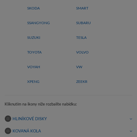
SKODA
SMART
SSANGYONG
SUBARU
SUZUKI
TESLA
TOYOTA
VOLVO
VOYAH
VW
XPENG
ZEEKR
Kliknutím na ikony níže rozbalíte nabídku:
HLINÍKOVÉ DISKY
KOVANÁ KOLA