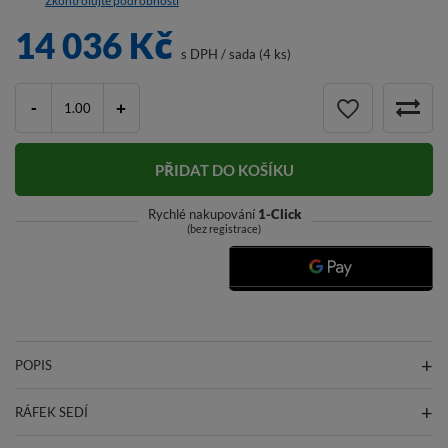
Zkontrolujte podrobnosti
14 036 Kč
s DPH
/
sada (4 ks)
-
+
PŘIDAT DO KOŠÍKU
Rychlé nakupování
1-Click
(bez registrace)
POPIS
RÁFEK SEDÍ