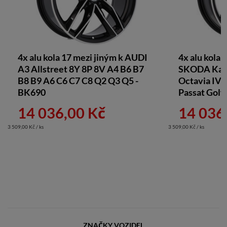
4x alu kola 17 mezi jiným k AUDI
4x alu kola 
A3 Allstreet 8Y 8P 8V A4 B6 B7
SKODA Karo
B8 B9 A6 C6 C7 C8 Q2 Q3 Q5 -
Octavia IV
BK690
Passat Golf
14 036,00 Kč
14 036
3 509,00 Kč / ks
3 509,00 Kč / ks
ZNAČKY VOZIDEL