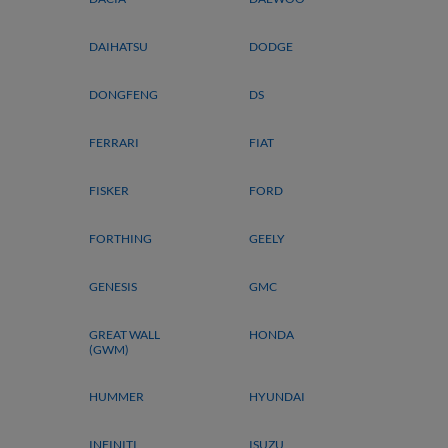
DAIHATSU
DODGE
DONGFENG
DS
FERRARI
FIAT
FISKER
FORD
FORTHING
GEELY
GENESIS
GMC
GREAT WALL
HONDA
(GWM)
HUMMER
HYUNDAI
INFINITI
ISUZU