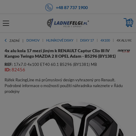
+48 87 737 1900
DOMOV
HLINÍKOVÉ DISKY
DISKY 17
4X100
4X ALU KOLA
ZADNÍ
4x alu kola 17 mezi jiným k RENAULT Captur Clio III IV
Kangoo Twingo MAZDA 2 II OPEL Adam - B5296 (BY1381)
REF:
17x7.0 4x100 ET40 60.1 B5296 (BY1381) MB
ID:
82456
Ráfek RacingLine má průmyslový design vyhrazený pro Renault.
Podrobné informace o možnosti použití náhradníka naleznete v Řádu
prodejny