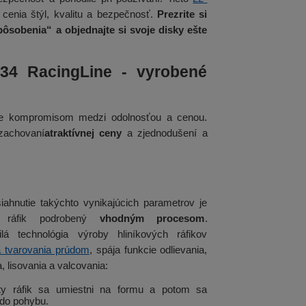
 cenia štýl, kvalitu a bezpečnosť.
Prezrite si
ôsobenia“ a objednajte si svoje disky ešte
934 RacingLine - vyrobené
 je kompromisom medzi odolnosťou a cenou.
zachovaní
atraktívnej ceny
a zjednodušení a
iahnutie takýchto vynikajúcich parametrov je
 ráfik podrobený
vhodným procesom
.
ilá technológia výroby hliníkových ráfikov
 tvarovania prúdom
, spája funkcie odlievania,
, lisovania a valcovania:
aty ráfik sa umiestni na formu a potom sa
 do pohybu.