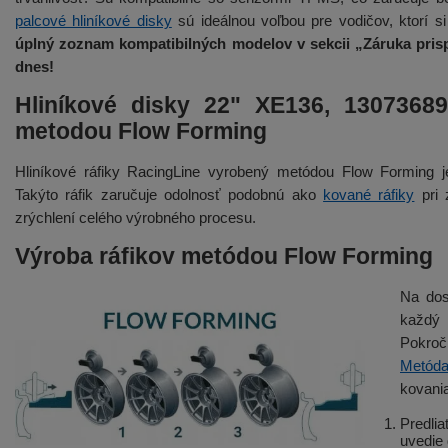
palcové hliníkové disky
sú ideálnou voľbou pre vodičov, ktorí si
úplný zoznam kompatibilných modelov v sekcii „Záruka prisp
dnes!
Hliníkové disky 22" XE136, 1307368
metodou Flow Forming
Hliníkové ráfiky RacingLine vyrobený metódou Flow Forming
Takýto ráfik zaručuje odolnosť podobnú ako
kované ráfiky
pri 
zrýchlení celého výrobného procesu.
Výroba ráfikov metódou Flow Forming
Na dos
každý
Pokroč
Metóda
kovania
Predli
uvedie