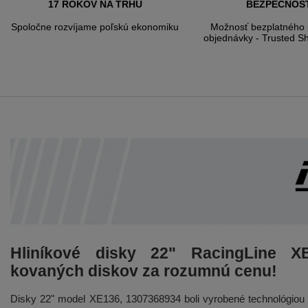
17 ROKOV NA TRHU
BEZPEČNOS
Spoločne rozvíjame poľskú ekonomiku
Možnosť bezplatného 
objednávky - Trusted S
Hliníkové disky 22" RacingLine XE
kovaných diskov za rozumnú cenu!
Disky 22" model XE136, 1307368934 boli vyrobené technológio