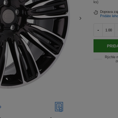
ks)
Doprava
za
Pridáte leh
-
PRID
Rýchle 
(