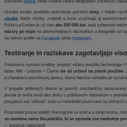
Navštívte
galéria
, ktorá vznikla vďaka fotografiám zaslaným záka
Vysokú kvalitu produktu potvrdzujú početné
testy
v štádiu výrob
záruka
. Naše služby, znalosti a tovar využívajú aj autorizova
Poľsku a Európe je už viac
ako 200 000 áut
. autá vybavené našim
názory po kúpe
na dôveryhodných obchodoch a fotografie od sp
na našom profile na
Facebook
alebo
Instagram
.
Testiranje in raziskave zagotavljajo viso
Ponúkame vysoko kvalitný produkt vďaka použitiu technológie 
farbe: MB - Leštené + Čierne
nie sú určené na zimné použitie
.
a charakteru povrchovej úpravy, ktorej hlavnou výhodou je vysoká
V prípade leštených diskov je povrch mechanicky spracovaný
povlak je oveľa tenší ako disky s práškovým nástrekom v jednofa
posypovú soľ, vlhkosť, kašu a chemikálie používané na zimných 
Proizvodni proces platišč RacingLine se konča s serijo testov, med 
so uvedena samo lita platišča, ki so opravila vse naslednje pr
✅ preizkus nateznosti