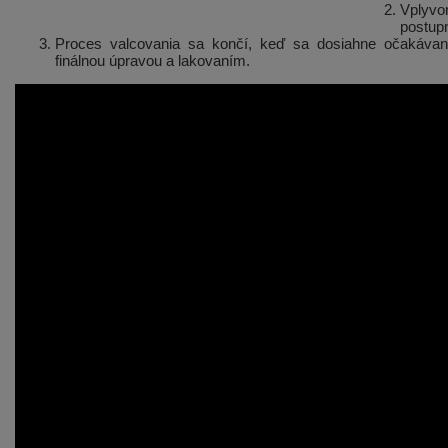
Vplyvo
postupn
Proces valcovania sa končí, keď sa dosiahne očakávan
finálnou úpravou a lakovaním.