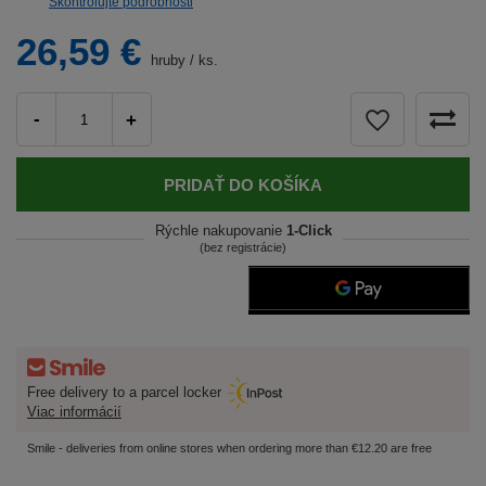
Skontrolujte podrobnosti
26,59 €
hruby
/
ks.
-
+
PRIDAŤ DO KOŠÍKA
Rýchle nakupovanie
1-Click
(bez registrácie)
Free delivery to a parcel locker
Viac informácií
Smile - deliveries from online stores when ordering more than €12.20 are free