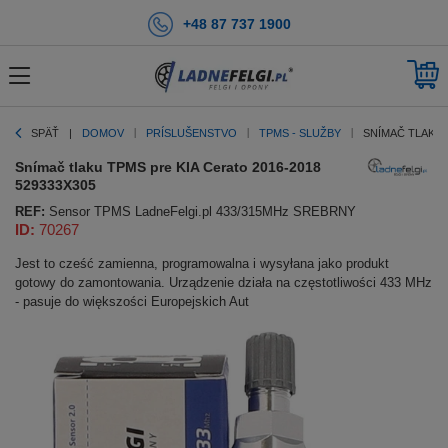
+48 87 737 1900
SPÄŤ
DOMOV
PRÍSLUŠENSTVO
TPMS - SLUŽBY
SNÍMAČ TLAKU 
Snímač tlaku TPMS pre KIA Cerato 2016-2018
529333X305
REF:
Sensor TPMS LadneFelgi.pl 433/315MHz SREBRNY
ID:
70267
Jest to cześć zamienna, programowalna i wysyłana jako produkt
gotowy do zamontowania. Urządzenie działa na częstotliwości 433 MHz
- pasuje do większości Europejskich Aut