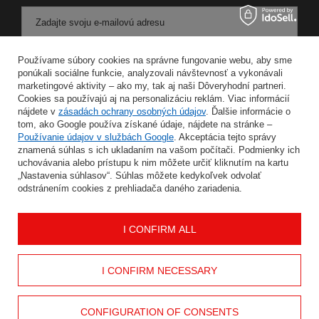
Zadajte svoju e-mailovú adresu
Súhlasím so spracovaním svojich osobných údajov na účely a v rozsahu služby Newsletter v
Používame súbory cookies na správne fungovanie webu, aby sme
ponúkali sociálne funkcie, analyzovali návštevnosť a vykonávali
marketingové aktivity – ako my, tak aj naši Dôveryhodní partneri.
ULOŽIŤ
Cookies sa používajú aj na personalizáciu reklám. Viac informácií
nájdete v
zásadách ochrany osobných údajov
. Ďalšie informácie o
tom, ako Google používa získané údaje, nájdete na stránke –
Používanie údajov v službách Google
. Akceptácia tejto správy
znamená súhlas s ich ukladaním na vašom počítači. Podmienky ich
INFORMÁCIE
uchovávania alebo prístupu k nim môžete určiť kliknutím na kartu
„Nastavenia súhlasov“. Súhlas môžete kedykoľvek odvolať
odstránením cookies z prehliadača daného zariadenia.
MÔJ ÚČET
I CONFIRM ALL
POMOC
KONTAKT
I CONFIRM NECESSARY
CONFIGURATION OF CONSENTS