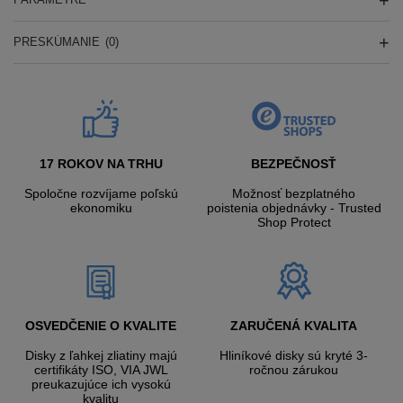
PRESKÚMANIE
(0)
17 ROKOV NA TRHU
BEZPEČNOSŤ
Spoločne rozvíjame poľskú
Možnosť bezplatného
ekonomiku
poistenia objednávky - Trusted
Shop Protect
OSVEDČENIE O KVALITE
ZARUČENÁ KVALITA
Disky z ľahkej zliatiny majú
Hliníkové disky sú kryté 3-
certifikáty ISO, VIA JWL
ročnou zárukou
preukazujúce ich vysokú
kvalitu