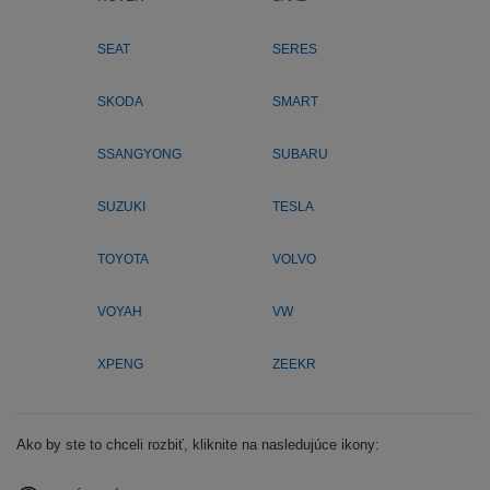
SEAT
SERES
SKODA
SMART
SSANGYONG
SUBARU
SUZUKI
TESLA
TOYOTA
VOLVO
VOYAH
VW
XPENG
ZEEKR
Ako by ste to chceli rozbiť, kliknite na nasledujúce ikony: