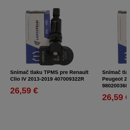
Snímač tlaku TPMS pre Renault
Snímač tla
Clio IV 2013-2019 407009322R
Peugeot 20
980200368
26,59 €
26,59 