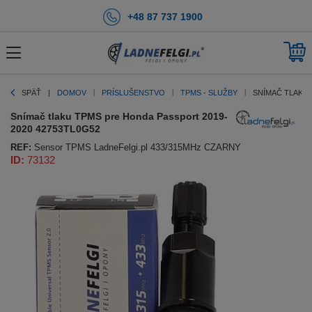
+48 87 737 1900
SPÄŤ
DOMOV
PRÍSLUŠENSTVO
TPMS - SLUŽBY
SNÍMAČ TLAKU 
Snímač tlaku TPMS pre Honda Passport 2019-
2020 42753TL0G52
REF:
Sensor TPMS LadneFelgi.pl 433/315MHz CZARNY
ID:
73132