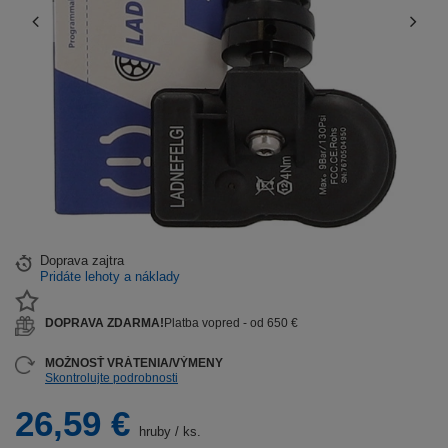
Doprava
zajtra
Pridáte lehoty a náklady
DOPRAVA ZDARMA!
Platba vopred - od 650 €
MOŽNOSŤ VRÁTENIA/VÝMENY
Skontrolujte podrobnosti
26,59 €
hruby
/
ks.