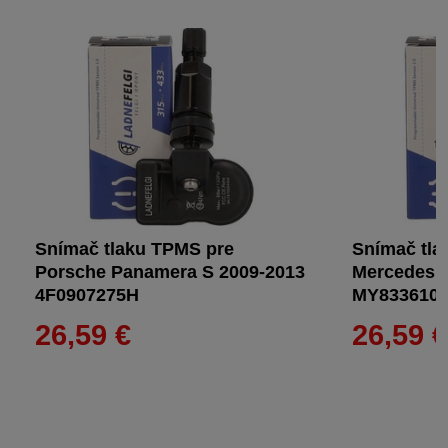
Snímač tlaku TPMS pre
Snímač tla
Porsche Panamera S 2009-2013
Mercedes S
4F0907275H
MY8336100
26,59 €
26,59 