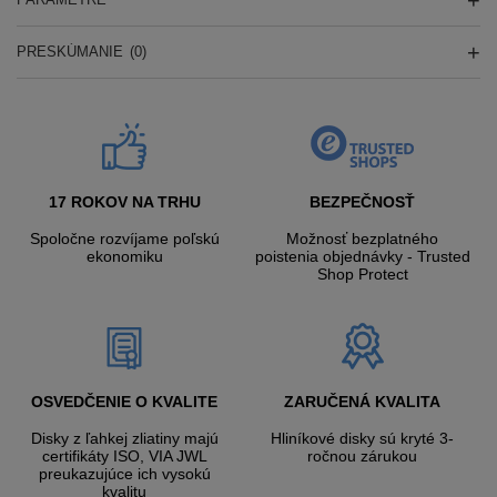
PRESKÚMANIE
(0)
17 ROKOV NA TRHU
BEZPEČNOSŤ
Spoločne rozvíjame poľskú
Možnosť bezplatného
ekonomiku
poistenia objednávky - Trusted
Shop Protect
OSVEDČENIE O KVALITE
ZARUČENÁ KVALITA
Disky z ľahkej zliatiny majú
Hliníkové disky sú kryté 3-
certifikáty ISO, VIA JWL
ročnou zárukou
preukazujúce ich vysokú
kvalitu