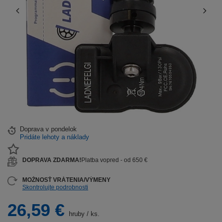
Doprava
v pondelok
Pridáte lehoty a náklady
DOPRAVA ZDARMA!
Platba vopred - od 650 €
MOŽNOSŤ VRÁTENIA/VÝMENY
Skontrolujte podrobnosti
26,59 €
hruby
/
ks.