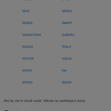
SEAT
SERES
SKODA
SMART
SSANGYONG
SUBARU
SUZUKI
TESLA
TOYOTA
VOLVO
VOYAH
VW
XPENG
ZEEKR
Ako by ste to chceli rozbiť, kliknite na nasledujúce ikony: