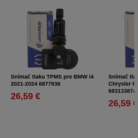
Snímač tlaku TPMS pre BMW i4
Snímač tla
2021-2024 6877936
Chrysler P
68313387A
26,59 €
26,59 