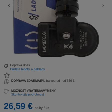
Doprava
dnes
Pridáte lehoty a náklady
DOPRAVA ZDARMA!
Platba vopred - od 650 €
MOŽNOSŤ VRÁTENIA/VÝMENY
Skontrolujte podrobnosti
26,59 €
hruby
/
ks.