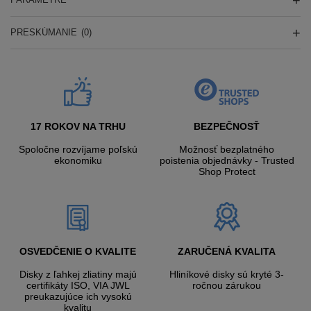
PRESKÚMANIE
(0)
17 ROKOV NA TRHU
BEZPEČNOSŤ
Spoločne rozvíjame poľskú
Možnosť bezplatného
ekonomiku
poistenia objednávky - Trusted
Shop Protect
OSVEDČENIE O KVALITE
ZARUČENÁ KVALITA
Disky z ľahkej zliatiny majú
Hliníkové disky sú kryté 3-
certifikáty ISO, VIA JWL
ročnou zárukou
preukazujúce ich vysokú
kvalitu