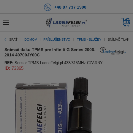
+48 87 737 1900
SPÄŤ
DOMOV
PRÍSLUŠENSTVO
TPMS - SLUŽBY
SNÍMAČ TLAKU T
Snímač tlaku TPMS pre Infiniti G Series 2006-
2014 40700JY00C
REF:
Sensor TPMS LadneFelgi.pl 433/315MHz CZARNY
ID:
73365