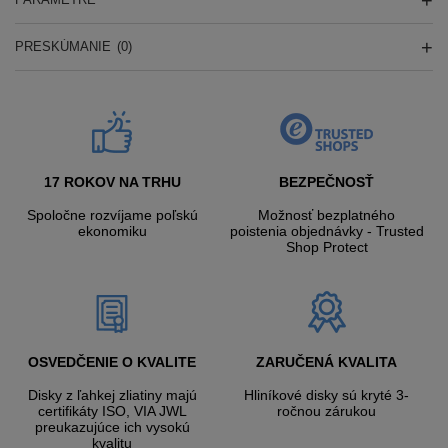
PRESKÚMANIE
(0)
17 ROKOV NA TRHU
BEZPEČNOSŤ
Spoločne rozvíjame poľskú
Možnosť bezplatného
ekonomiku
poistenia objednávky - Trusted
Shop Protect
OSVEDČENIE O KVALITE
ZARUČENÁ KVALITA
Disky z ľahkej zliatiny majú
Hliníkové disky sú kryté 3-
certifikáty ISO, VIA JWL
ročnou zárukou
preukazujúce ich vysokú
kvalitu