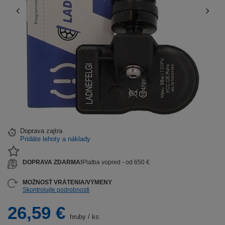
Doprava
zajtra
Pridáte lehoty a náklady
DOPRAVA ZDARMA!
Platba vopred - od 650 €
MOŽNOSŤ VRÁTENIA/VÝMENY
Skontrolujte podrobnosti
26,59 €
hruby
/
ks.