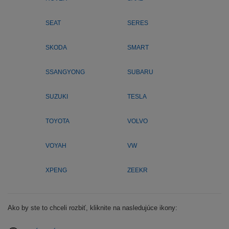
SEAT
SERES
SKODA
SMART
SSANGYONG
SUBARU
SUZUKI
TESLA
TOYOTA
VOLVO
VOYAH
VW
XPENG
ZEEKR
Ako by ste to chceli rozbiť, kliknite na nasledujúce ikony: