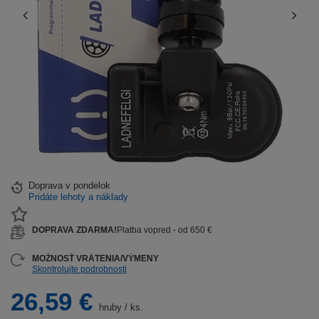
Doprava
v pondelok
Pridáte lehoty a náklady
DOPRAVA ZDARMA!
Platba vopred - od 650 €
MOŽNOSŤ VRÁTENIA/VÝMENY
Skontrolujte podrobnosti
26,59 €
hruby
/
ks.