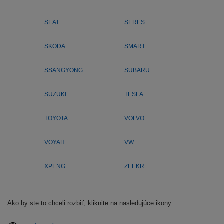
SEAT
SERES
SKODA
SMART
SSANGYONG
SUBARU
SUZUKI
TESLA
TOYOTA
VOLVO
VOYAH
VW
XPENG
ZEEKR
Ako by ste to chceli rozbiť, kliknite na nasledujúce ikony: