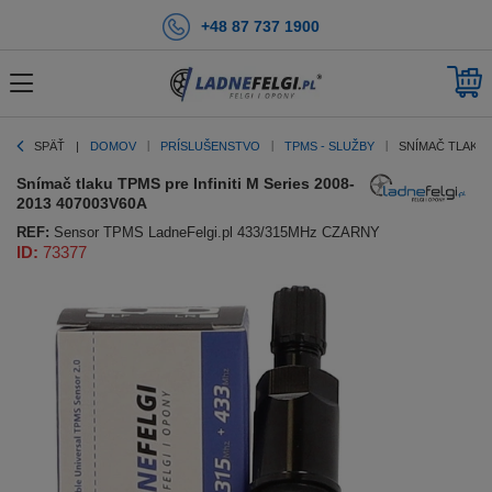
+48 87 737 1900
SPÄŤ
DOMOV
PRÍSLUŠENSTVO
TPMS - SLUŽBY
SNÍMAČ TLAKU T
Snímač tlaku TPMS pre Infiniti M Series 2008-
2013 407003V60A
REF:
Sensor TPMS LadneFelgi.pl 433/315MHz CZARNY
ID:
73377