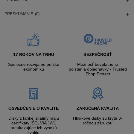
PRESKÚMANIE
(0)
17 ROKOV NA TRHU
BEZPEČNOSŤ
Spoločne rozvíjame poľskú
Možnosť bezplatného
ekonomiku
poistenia objednávky - Trusted
Shop Protect
OSVEDČENIE O KVALITE
ZARUČENÁ KVALITA
Disky z ľahkej zliatiny majú
Hliníkové disky sú kryté 3-
certifikáty ISO, VIA JWL
ročnou zárukou
preukazujúce ich vysokú
kvalitu