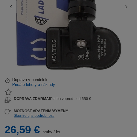
Doprava
v pondelok
Pridáte lehoty a náklady
DOPRAVA ZDARMA!
Platba vopred - od 650 €
MOŽNOSŤ VRÁTENIA/VÝMENY
Skontrolujte podrobnosti
26,59 €
hruby
/
ks.