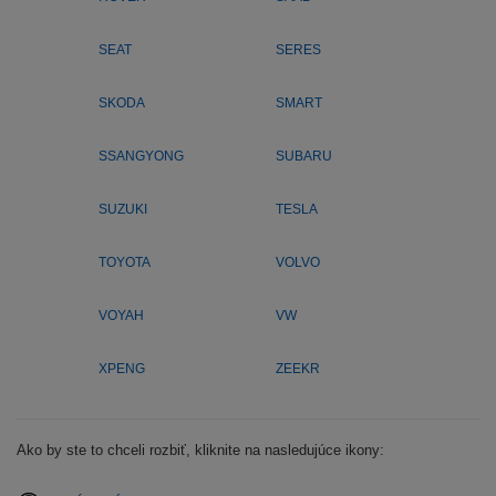
SEAT
SERES
SKODA
SMART
SSANGYONG
SUBARU
SUZUKI
TESLA
TOYOTA
VOLVO
VOYAH
VW
XPENG
ZEEKR
Ako by ste to chceli rozbiť, kliknite na nasledujúce ikony: