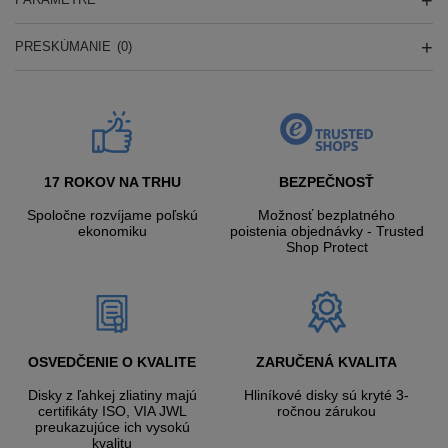
PRESKÚMANIE
(0)
17 ROKOV NA TRHU
BEZPEČNOSŤ
Spoločne rozvíjame poľskú
Možnosť bezplatného
ekonomiku
poistenia objednávky - Trusted
Shop Protect
OSVEDČENIE O KVALITE
ZARUČENÁ KVALITA
Disky z ľahkej zliatiny majú
Hliníkové disky sú kryté 3-
certifikáty ISO, VIA JWL
ročnou zárukou
preukazujúce ich vysokú
kvalitu