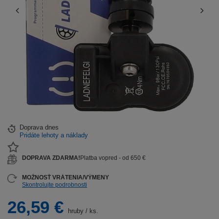
Doprava
dnes
Pridáte lehoty a náklady
DOPRAVA ZDARMA!
Platba vopred - od 650 €
MOŽNOSŤ VRÁTENIA/VÝMENY
Skontrolujte podrobnosti
26,59 €
hruby
/
ks.