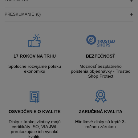
PRESKÚMANIE
(0)
17 ROKOV NA TRHU
BEZPEČNOSŤ
Spoločne rozvíjame poľskú
Možnosť bezplatného
ekonomiku
poistenia objednávky - Trusted
Shop Protect
OSVEDČENIE O KVALITE
ZARUČENÁ KVALITA
Disky z ľahkej zliatiny majú
Hliníkové disky sú kryté 3-
certifikáty ISO, VIA JWL
ročnou zárukou
preukazujúce ich vysokú
kvalitu