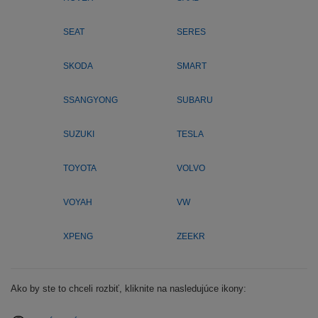
SEAT
SERES
SKODA
SMART
SSANGYONG
SUBARU
SUZUKI
TESLA
TOYOTA
VOLVO
VOYAH
VW
XPENG
ZEEKR
Ako by ste to chceli rozbiť, kliknite na nasledujúce ikony: