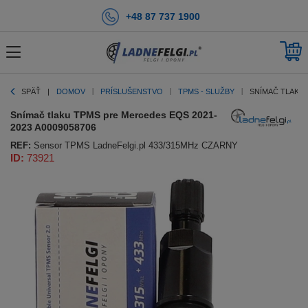
+48 87 737 1900
SPÄŤ
DOMOV
PRÍSLUŠENSTVO
TPMS - SLUŽBY
SNÍMAČ TLAKU 
Snímač tlaku TPMS pre Mercedes EQS 2021-
2023 A0009058706
REF:
Sensor TPMS LadneFelgi.pl 433/315MHz CZARNY
ID:
73921