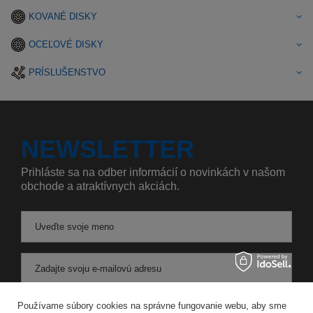
KOVANÉ DISKY
OCEĽOVÉ DISKY
PRÍSLUŠENSTVO
NEWSLETTER
Prihláste sa na odber informácií o novinkách v našom
obchode a atraktívnych akciách.
Uveďte svoje meno
Zadajte svoju e-mailovú adresu
Súhlasím so spracovaním svojich osobných údajov na účely a v rozsahu služby Newsletter v
Používame súbory cookies na správne fungovanie webu, aby sme