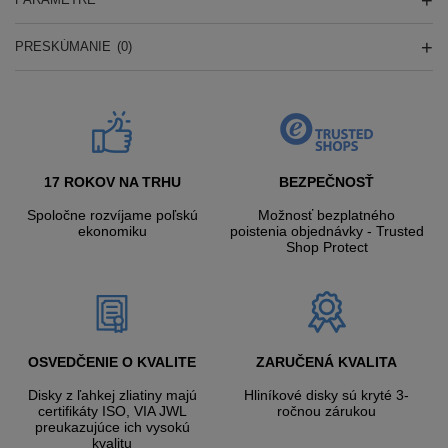
PRESKÚMANIE
(0)
17 ROKOV NA TRHU
BEZPEČNOSŤ
Spoločne rozvíjame poľskú
Možnosť bezplatného
ekonomiku
poistenia objednávky - Trusted
Shop Protect
OSVEDČENIE O KVALITE
ZARUČENÁ KVALITA
Disky z ľahkej zliatiny majú
Hliníkové disky sú kryté 3-
certifikáty ISO, VIA JWL
ročnou zárukou
preukazujúce ich vysokú
kvalitu