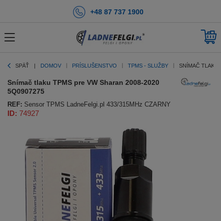
+48 87 737 1900
SPÄŤ
DOMOV
PRÍSLUŠENSTVO
TPMS - SLUŽBY
SNÍMAČ TLAKU 
Snímač tlaku TPMS pre VW Sharan 2008-2020
5Q0907275
REF:
Sensor TPMS LadneFelgi.pl 433/315MHz CZARNY
ID:
74927