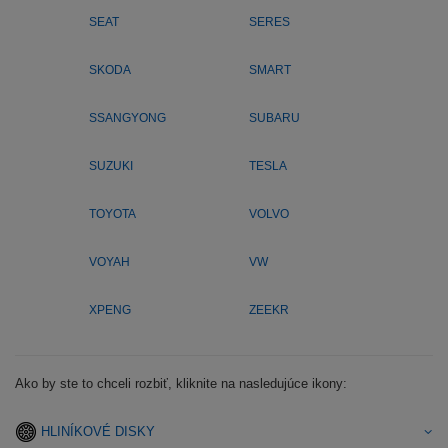
SEAT
SERES
SKODA
SMART
SSANGYONG
SUBARU
SUZUKI
TESLA
TOYOTA
VOLVO
VOYAH
VW
XPENG
ZEEKR
Ako by ste to chceli rozbiť, kliknite na nasledujúce ikony:
HLINÍKOVÉ DISKY