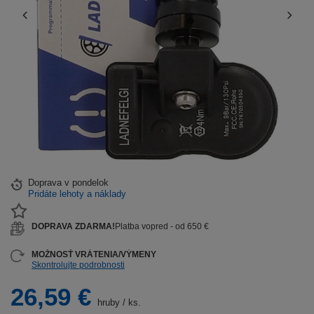
Doprava
v pondelok
Pridáte lehoty a náklady
DOPRAVA ZDARMA!
Platba vopred - od 650 €
MOŽNOSŤ VRÁTENIA/VÝMENY
Skontrolujte podrobnosti
26,59 €
hruby
/
ks.