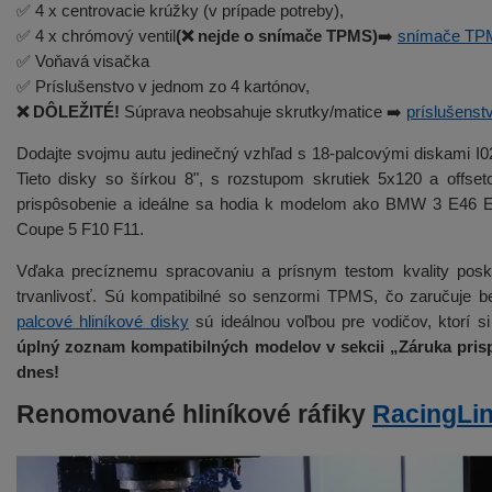
✅ 4 x centrovacie krúžky (v prípade potreby),
✅ 4 x chrómový ventil
(❌ nejde o snímače TPMS)
➡️
snímače TP
✅ Voňavá visačka
✅ Príslušenstvo v jednom zo 4 kartónov,
❌ DÔLEŽITÉ!
Súprava neobsahuje skrutky/matice ➡️
príslušenst
Dodajte svojmu autu jedinečný vzhľad s 18-palcovými diskami I
Tieto disky so šírkou 8", s rozstupom skrutiek 5x120 a offs
prispôsobenie a ideálne sa hodia k modelom ako BMW 3 E46 
Coupe 5 F10 F11.
Vďaka precíznemu spracovaniu a prísnym testom kvality posky
trvanlivosť. Sú kompatibilné so senzormi TPMS, čo zaručuje be
palcové hliníkové disky
sú ideálnou voľbou pre vodičov, ktorí si
úplný zoznam kompatibilných modelov v sekcii „Záruka prisp
dnes!
Renomované hliníkové ráfiky
RacingLi