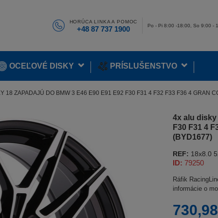
HORÚCA LINKA A POMOC
Po - Pi 8:00 -18:00, So 9:00 - 
+48 87 737 1900
OCEĽOVÉ DISKY
PRÍSLUŠENSTVO
Y 18 ZAPADAJÚ DO BMW 3 E46 E90 E91 E92 F30 F31 4 F32 F33 F36 4 GRAN CO
4x alu disk
F30 F31 4 F
(BYD1677)
REF:
18x8.0 
ID:
79250
Ráfik RacingLi
informácie o mo
730,98