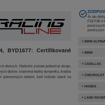
ZODPOV
4x alu dis
F33 F36 4 
poniższych
poniższym 
+ BMW ALPIN
94, BYD1677: Certifikované
+ BMW
+ CADILLAC
ch diskoch. Nielenže získate jedinečný dizajn,
kových diskov znamená lepšiu dynamiku, kratšiu
+ CHEVROLET
ber priemerných riešení, keď môžete staviť na
+ HONDA
+ LAND ROVE