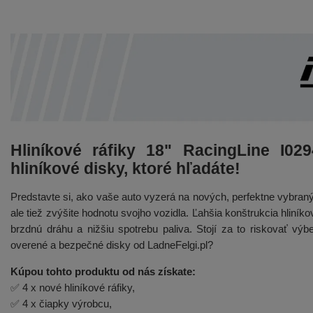
Hliníkové ráfiky 18" RacingLine I02
hliníkové disky, ktoré hľadáte!
Predstavte si, ako vaše auto vyzerá na nových, perfektne vybraný
ale tiež zvýšite hodnotu svojho vozidla. Ľahšia konštrukcia hliní
brzdnú dráhu a nižšiu spotrebu paliva. Stojí za to riskovať vý
overené a bezpečné disky od LadneFelgi.pl?
Kúpou tohto produktu od nás získate:
✅ 4 x nové hliníkové ráfiky,
✅ 4 x čiapky výrobcu,