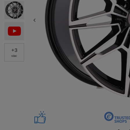
+
3
viac