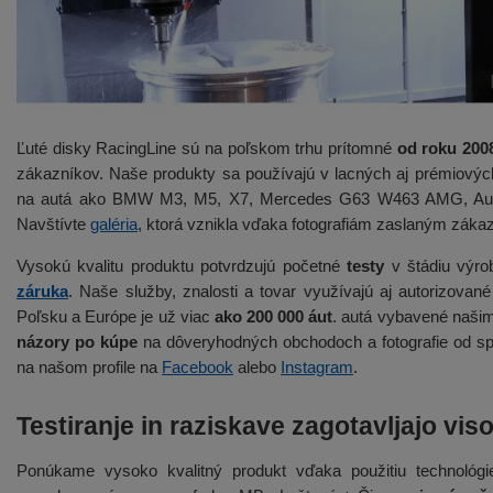
Ľuté disky RacingLine sú na poľskom trhu prítomné
od roku 200
zákazníkov. Naše produkty sa používajú v lacných aj prémiových
na autá ako BMW M3, M5, X7, Mercedes G63 W463 AMG, Aud
Navštívte
galéria
, ktorá vznikla vďaka fotografiám zaslaným záka
Vysokú kvalitu produktu potvrdzujú početné
testy
v štádiu výrob
záruka
. Naše služby, znalosti a tovar využívajú aj autorizova
Poľsku a Európe je už viac
ako 200 000 áut
. autá vybavené našim
názory po kúpe
na dôveryhodných obchodoch a fotografie od sp
na našom profile na
Facebook
alebo
Instagram
.
Testiranje in raziskave zagotavljajo viso
Ponúkame vysoko kvalitný produkt vďaka použitiu technológi