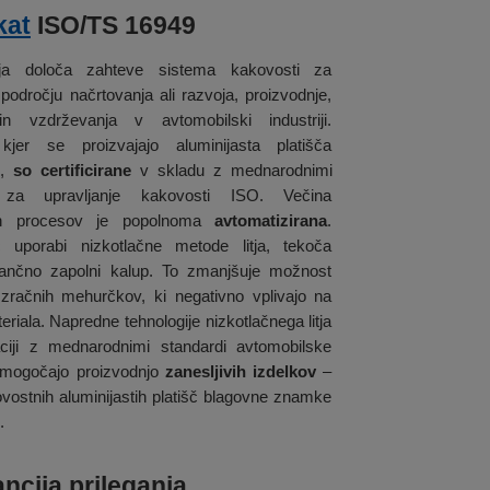
kat
ISO/TS 16949
cija določa zahteve sistema kakovosti za
področju načrtovanja ali razvoja, proizvodnje,
in vzdrževanja v avtomobilski industriji.
kjer se proizvajajo aluminijasta platišča
e,
so certificirane
v skladu z mednarodnimi
i za upravljanje kakovosti ISO. Večina
nih procesov je popolnoma
avtomatizirana
.
č uporabi nizkotlačne metode litja, tekoča
tančno zapolni kalup. To zmanjšuje možnost
 zračnih mehurčkov, ki negativno vplivajo na
eriala. Napredne tehnologije nizkotlačnega litja
ciji z mednarodnimi standardi avtomobilske
 omogočajo proizvodnjo
zanesljivih izdelkov
–
vostnih aluminijastih platišč blagovne znamke
.
ncija prileganja