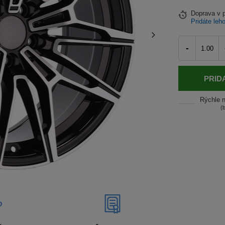
Doprava
v 
Pridáte leh
-
PRID
Rýchle 
(