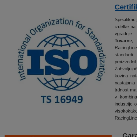
Certifi
Specifika
izdelke na 
vgradnje 
Tovarne
, 
RacingLin
standard
proizvod
Zahvaljujo
kovina na
nastajanja
trdnost mat
v kombina
industrije
visokokako
RacingLine
Gara