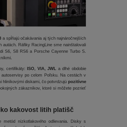
8
a spĺňajú očakávania aj tých najnáročnejších
 autách. Ráfiky RacingLine sme nainštalovali
i S6, S8 RS6 a Porsche Cayenne Turbo S.
zníkmi.
y, certifikáty:
ISO, VIA, JWL
a dlhé obdobie
né autoservisy po celom Poľsku. Na cestách v
i hliníkovými diskami, čo potvrdzujú
pozitívne
okojných zákazníkov, ktoré si môžete pozrieť
ko kakovost litih platišč
e metód nízkotlakového odlievania. Disky s