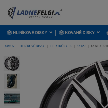
HLINÍKOVÉ DISKY
KOVANÉ DISKY
DOMOV
HLINÍKOVÉ DISKY
ELEKTRÓNY 18
5X120
4X ALU DISK