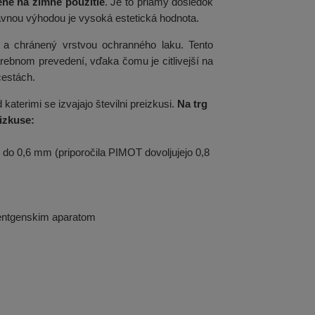
ené na zimné použitie
. Je to priamy dôsledok
lavnou výhodou je vysoká estetická hodnota.
 a chránený vrstvou ochranného laku. Tento
rebnom prevedení, vďaka čomu je citlivejší na
cestách.
katerimi se izvajajo številni preizkusi.
Na trg
eizkuse:
 do 0,6 mm (priporočila PIMOT dovoljujejo 0,8
 rentgenskim aparatom