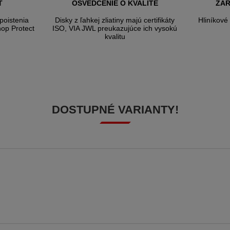
Ť
OSVEDČENIE O KVALITE
ZAR
poistenia
Disky z ľahkej zliatiny majú certifikáty
Hliníkové
hop Protect
ISO, VIA JWL preukazujúce ich vysokú
kvalitu
DOSTUPNÉ VARIANTY!