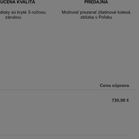
UČENÁ KVALITA
PREDAJNA
 disky sú kryté 3-ročnou
Možnosť prezerať zliatinové kolesá
zárukou
zblízka v Poľsku
Cena súprava
730,98 €