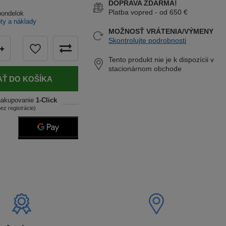
DOPRAVA ZDARMA!
Platba vopred - od 650 €
pondelok
oty a náklady
MOŽNOSŤ VRÁTENIA/VÝMENY
Skontrolujte podrobnosti
+
Tento produkt nie je k dispozícii v
stacionárnom obchode
AŤ DO KOŠÍKA
nakupovanie
1-Click
bez registrácie)