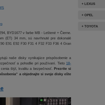
+ LEXUS
MS
+ OPEL
vo
+ TOYOTA
0294, BYD1677 v farbe MB - Leštené + Čierne.
etom (ET) 34 mm, sú navrhnuté pre dokonalé
E90 E91 E92 F30 F31 4 F32 F33 F36 4 Gran
tujú naše disky vynikajúce prispôsobenie a
zpečnosť a pohodlie pri používaní. Tieto
18-
 cenia štýl, kvalitu a bezpečnosť.
Prezrite si
ôsobenia“ a objednajte si svoje disky ešte
ne