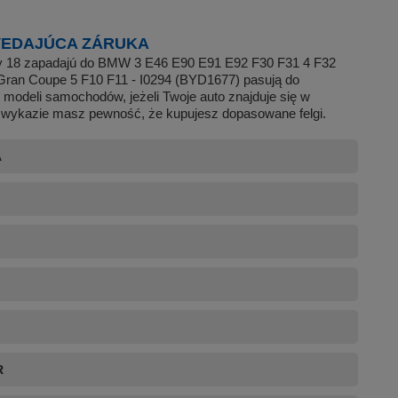
EDAJÚCA ZÁRUKA
ky 18 zapadajú do BMW 3 E46 E90 E91 E92 F30 F31 4 F32
Gran Coupe 5 F10 F11 - I0294 (BYD1677) pasują do
 modeli samochodów, jeżeli Twoje auto znajduje się w
wykazie masz pewność, że kupujesz dopasowane felgi.
A
R