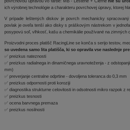
povrchovou úpravou vo farbe: MB - Leštené + Čierne
nie sú urč
ich výrobnej technológie a charakteru povrchovej úpravy, ktorej h
V prípade leštených diskov je povrch mechanicky spracovaný
povlak je oveľa tenší ako disky s práškovým nástrekom v jednofa
posypovú soľ, vlhkosť, kašu a chemikálie používané na zimných 
Proizvodni proces platišč RacingLine se konča s serijo testov, med 
so uvedena samo lita platišča, ki so opravila vse naslednje pr
✅ preizkus nateznosti
✅ preizkus radialnega in dinamičnega uravnoteženja - z odstopanji
mm)
✅ preverjanje centralne odprtine - dovoljena toleranca do 0,3 mm
✅ preizkus odpornosti proti koroziji
✅ diagnostika strukturne celovitosti in odsotnosti mikro razpok z
✅ preizkus tesnosti
✅ ocena barvnega premaza
✅ preizkus nosilnosti