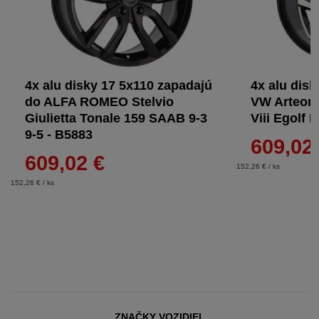
4x alu disky 17 5x110 zapadajú
4x alu disk
do ALFA ROMEO Stelvio
VW Arteon 
Giulietta Tonale 159 SAAB 9-3
Viii Egolf 
9-5 - B5883
609,02
609,02 €
152,26 € / ks
152,26 € / ks
ZNAČKY VOZIDIEL