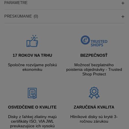
PARAMETRE
PRESKÚMANIE
(0)
17 ROKOV NA TRHU
BEZPEČNOSŤ
Spoločne rozvíjame poľskú
Možnosť bezplatného
ekonomiku
poistenia objednávky - Trusted
Shop Protect
OSVEDČENIE O KVALITE
ZARUČENÁ KVALITA
Disky z ľahkej zliatiny majú
Hliníkové disky sú kryté 3-
certifikáty ISO, VIA JWL
ročnou zárukou
preukazujúce ich vysokú