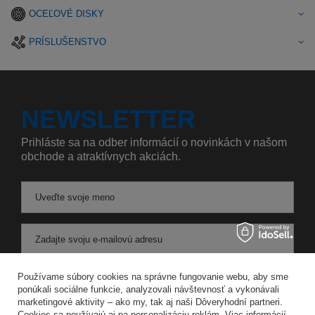
OCEĽOVÉ DISKY
PRÍSLUŠENSTVO
NEWSLETTER
Prihláste sa na odber informácií o novinkách v našom
obchode a atraktívnych akciách.
Uveďte svoje meno
Zadajte svoju e-mailovú adresu
Súhlasím so spracovaním svojich osobných údajov na účely a v rozsahu služby Newsletter v
Používame súbory cookies na správne fungovanie webu, aby sme
ponúkali sociálne funkcie, analyzovali návštevnosť a vykonávali
marketingové aktivity – ako my, tak aj naši Dôveryhodní partneri.
ULOŽIŤ
Cookies sa používajú aj na personalizáciu reklám. Viac informácií