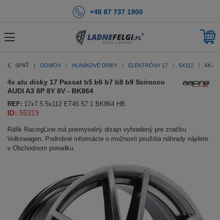
+48 87 737 1900
SPÄŤ
DOMOV
HLINÍKOVÉ DISKY
ELEKTRÓNY 17
5X112
4X AL
4x alu disky 17 Passat b5 b6 b7 b8 b9 Scirocco
AUDI A3 8P 8Y 8V - BK864
REF:
17x7.5 5x112 ET45 57.1 BK864 HB
ID:
55319
Ráfik RacingLine má priemyselný dizajn vyhradený pre značku
Volkswagen. Podrobné informácie o možnosti použitia náhrady nájdete
v Obchodnom poriadku