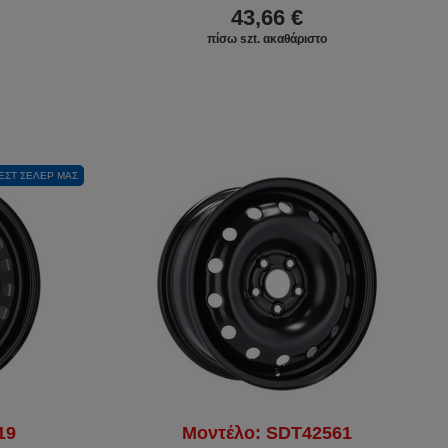
43,66 €
πίσω szt. ακαθάριστο
ΕΣΤ ΣΈΛΕΡ ΜΑΣ
19
Μοντέλο: SDT42561