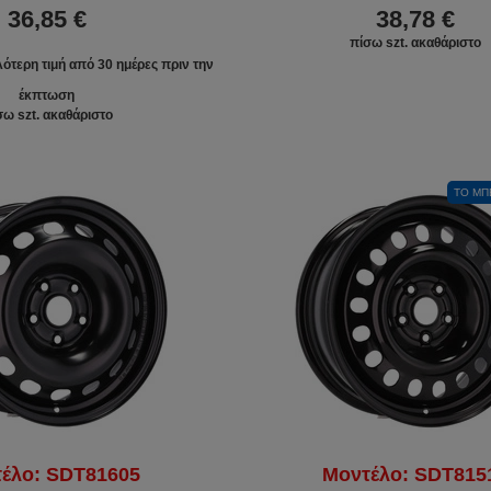
36,85 €
38,78 €
πίσω szt. ακαθάριστο
ότερη τιμή από 30 ημέρες πριν την
έκπτωση
σω szt. ακαθάριστο
ΤΟ ΜΠ
έλο: SDT81605
Μοντέλο: SDT815