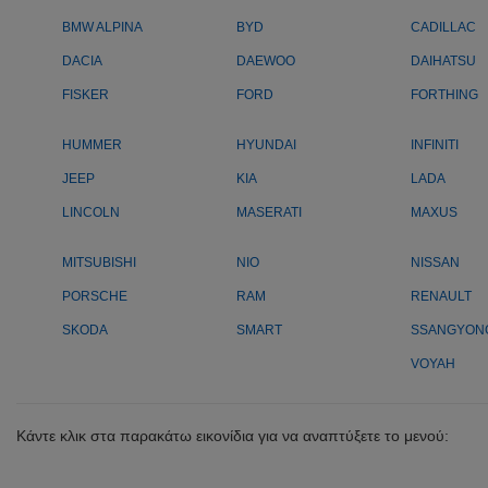
BMW ALPINA
BYD
CADILLAC
DACIA
DAEWOO
DAIHATSU
FISKER
FORD
FORTHING
HUMMER
HYUNDAI
INFINITI
JEEP
KIA
LADA
LINCOLN
MASERATI
MAXUS
MITSUBISHI
NIO
NISSAN
PORSCHE
RAM
RENAULT
SKODA
SMART
SSANGYON
VOYAH
Κάντε κλικ στα παρακάτω εικονίδια για να αναπτύξετε το μενού: