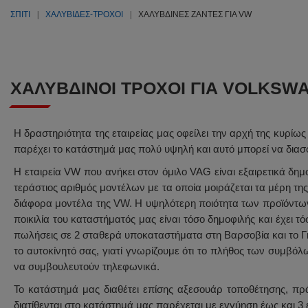
ΣΠΊΤΙ
ΧΑΛΥΒΙΔΕΣ-ΤΡΟΧΟΙ
ΧΑΛΎΒΔΙΝΕΣ ΖΆΝΤΕΣ ΓΙΑ VW
ΧΑΛΎΒΔΙΝΟΙ ΤΡΟΧΟΊ ΓΙΑ VOLKSW
Η δραστηριότητα της εταιρείας μας οφείλει την αρχή της κυρίως
παρέχει το κατάστημά μας πολύ υψηλή και αυτό μπορεί να διασ
Η εταιρεία VW που ανήκει στον όμιλο VAG είναι εξαιρετικά δημ
τεράστιος αριθμός μοντέλων με τα οποία μοιράζεται τα μέρη τη
διάφορα μοντέλα της VW. Η υψηλότερη ποιότητα των προϊόντων 
ποικιλία του καταστήματός μας είναι τόσο δημοφιλής και έχει
πωλήσεις σε 2 σταθερά υποκαταστήματα στη Βαρσοβία και το Γκν
το αυτοκίνητό σας, γιατί γνωρίζουμε ότι το πλήθος των συμβό
να συμβουλευτούν τηλεφωνικά.
Το κατάστημά μας διαθέτει επίσης αξεσουάρ τοποθέτησης, πρά
διατίθενται στο κατάστημά μας παρέχεται με εγγύηση έως και 3 