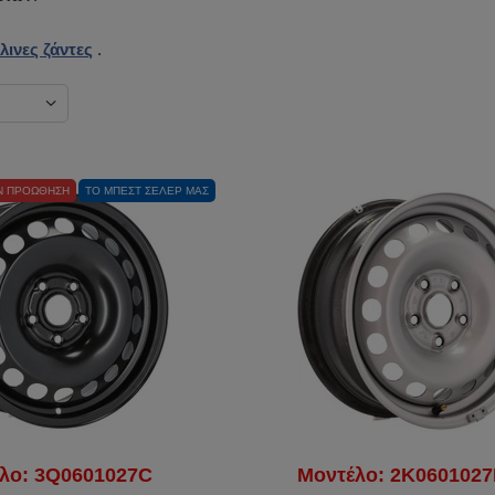
λινες ζάντες
.
Ν ΠΡΟΏΘΗΣΗ
ΤΟ ΜΠΕΣΤ ΣΈΛΕΡ ΜΑΣ
λο: 3Q0601027C
Μοντέλο: 2K060102