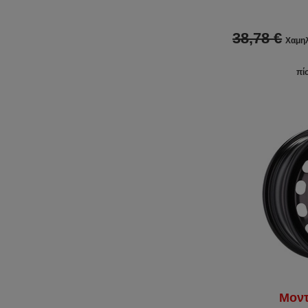
38,78 €
Χαμηλ
πί
Μοντ