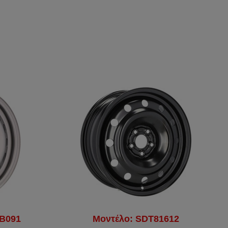
7B091
Μοντέλο: SDT81612