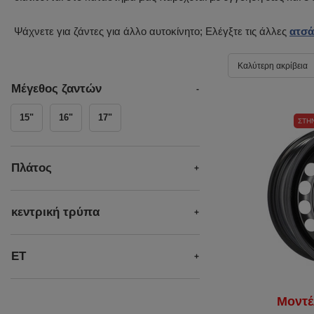
Ψάχνετε για ζάντες για άλλο αυτοκίνητο; Ελέγξτε τις άλλες
ατσά
Καλύτερη ακρίβεια
Μέγεθος ζαντών
15"
16"
17"
ΣΤΗ
Πλάτος
κεντρική τρύπα
ET
Μοντέ