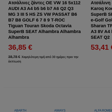
Ατσάλινες ζάντες OE VW 16 5x112
Ατσάλινη 
AUDI A3 A4 b5 b6 b7 A6 Q2 Q3
Karoq Kodi
MG 3 III 5 HS ZS VW PASSAT B6
SuperB S
B7 B8 GOLF 6 7 8 9 T-ROC
e-Golf Go
Tiguan Touran Skoda Octavia
Sharan TR
SuperB SEAT Alhambra Alhambra
A3 8V A4 
Alhambra
SEAT Q2
36,85 €
53,41 
38,78 €
Χαμηλότερη τιμή από 30 ημέρες πριν την
έκπτωση
ABARTH
AIWAYS
ALFA ROME