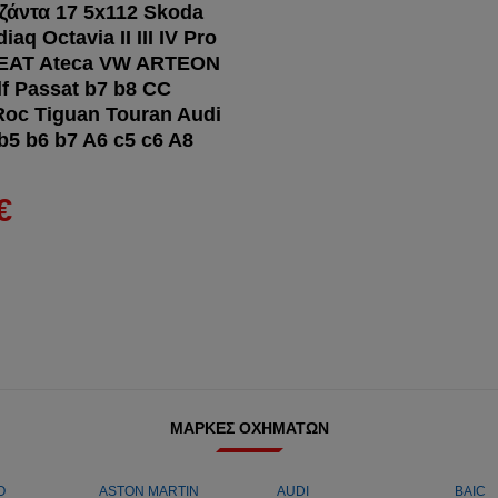
ζάντα 17 5x112 Skoda
aq Octavia II III IV Pro
EAT Ateca VW ARTEON
lf Passat b7 b8 CC
oc Tiguan Touran Audi
b5 b6 b7 A6 c5 c6 A8
€
ΜΆΡΚΕΣ ΟΧΗΜΆΤΩΝ
O
ASTON MARTIN
AUDI
BAIC