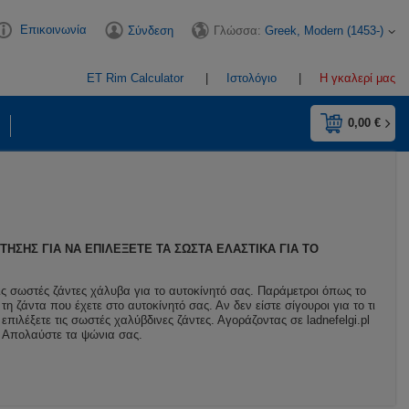
Επικοινωνία
Γλώσσα:
Greek, Modern (1453-)
Σύνδεση
ET Rim Calculator
Ιστολόγιο
Η γκαλερί μας
0,00 €
ΗΣΗΣ ΓΙΑ ΝΑ ΕΠΙΛΈΞΕΤΕ ΤΑ ΣΩΣΤΆ ΕΛΑΣΤΙΚΆ ΓΙΑ ΤΟ
ις σωστές ζάντες χάλυβα για το αυτοκίνητό σας. Παράμετροι όπως το
η ζάντα που έχετε στο αυτοκίνητό σας. Αν δεν είστε σίγουροι για το τι
επιλέξετε τις σωστές χαλύβδινες ζάντες. Αγοράζοντας σε ladnefelgi.pl
ς. Απολαύστε τα ψώνια σας.