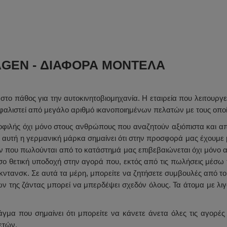
AGEN - ΔΙΆΦΟΡΑ ΜΟΝΤΈΛΑ
 στο πάθος για την αυτοκινητοβιομηχανία. Η εταιρεία που λειτουρ
φαλιστεί από μεγάλο αριθμό ικανοποιημένων πελατών με τους οποί
οφιλής όχι μόνο στους ανθρώπους που αναζητούν αξιόπιστα και απ
ς αυτή η γερμανική μάρκα σημαίνει ότι στην προσφορά μας έχουμε μ
που πωλούνται από το κατάστημά μας επιβεβαιώνεται όχι μόνο απ
 τόσο θετική υποδοχή στην αγορά που, εκτός από τις πωλήσεις μ
τανσκ. Σε αυτά τα μέρη, μπορείτε να ζητήσετε συμβουλές από τους
λων της ζάντας μπορεί να μπερδέψει σχεδόν όλους. Τα άτομα με 
γμα που σημαίνει ότι μπορείτε να κάνετε άνετα όλες τις αγορέ
ετών.