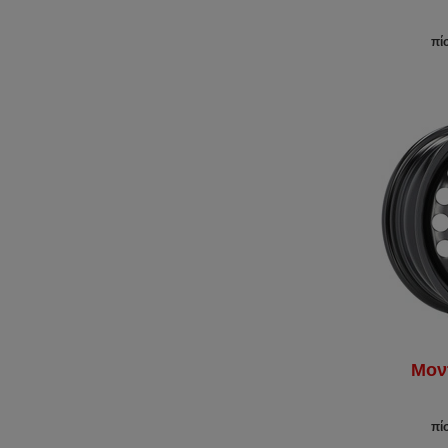
πί
Μον
πί