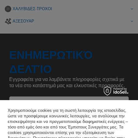
ΧΑΛΥΒΙΔΕΣ-ΤΡΟΧΟΙ
ΑΞΕΣΟΥΑΡ
ΕΝΗΜΕΡΩΤΙΚΌ
ΔΕΛΤΊΟ
Εγγραφείτε για να λαμβάνετε πληροφορίες σχετικά με
τα νέα στο κατάστημά μας και ελκυστικές προσφορές.
Αναφέρετε το όνομά σας
Χρησιμοποιούμε cookies για τη σωστή λειτουργία της ιστοσελίδας,
ώστε να προσφέρουμε κοινωνικές λειτουργίες, να αναλύουμε την
επισκεψιμότητα και να πραγματοποιούμε διαφημιστικές ενέργειες –
Εισάγετε τη διεύθυνση e-mail σας
τόσο από εμάς όσο και από τους Έμπιστους Συνεργάτες μας. Τα
cookies χρησιμοποιούνται επίσης για την εξατομίκευση των
Συμφωνώ με την επεξεργασία των προσωπικών μου δεδομένων για τους σκοπούς και το πεδίο εφαρμογής της υπηρεσίας Newsletter στο