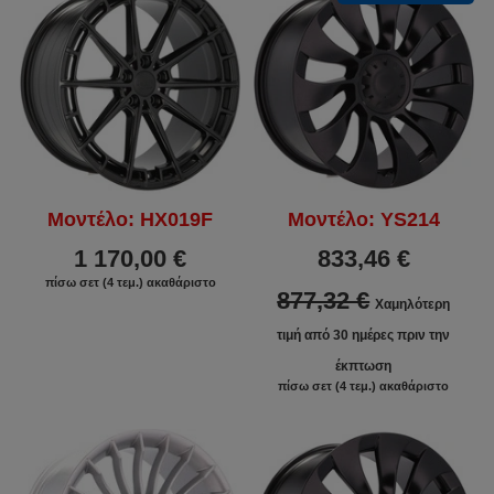
Μοντέλο: HX019F
Μοντέλο: YS214
1 170,00 €
833,46 €
πίσω σετ (4 τεμ.) ακαθάριστο
877,32 €
Χαμηλότερη
τιμή από 30 ημέρες πριν την
έκπτωση
πίσω σετ (4 τεμ.) ακαθάριστο