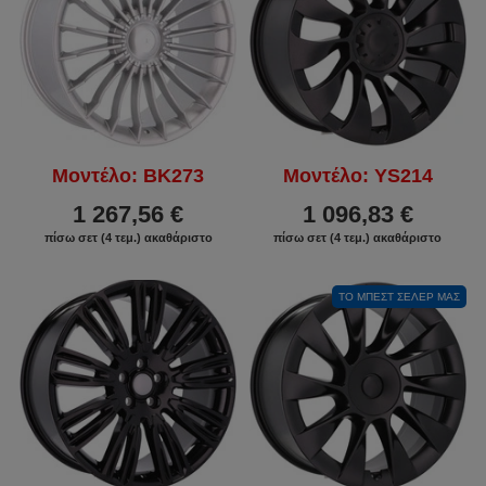
Μοντέλο: BK273
Μοντέλο: YS214
1 267,56 €
1 096,83 €
πίσω σετ (4 τεμ.) ακαθάριστο
πίσω σετ (4 τεμ.) ακαθάριστο
ΤΟ ΜΠΕΣΤ ΣΈΛΕΡ ΜΑΣ