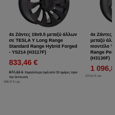
4x Ζάντες 19x9.5 μεταξύ άλλων
4x Ζάντες 
σε TESLA Y Long Range
μεταξύ άλ
Standard Range Hybrid Forged
mοντέλο Y
- YS214 (H3117F)
Range Perf
(H3130F)
833,46 €
1 096,8
877,32 €
Χαμηλότερη τιμή από 30 ημέρες πριν
274,21 € / pc.
την έκπτωση
208,37 € / pc.