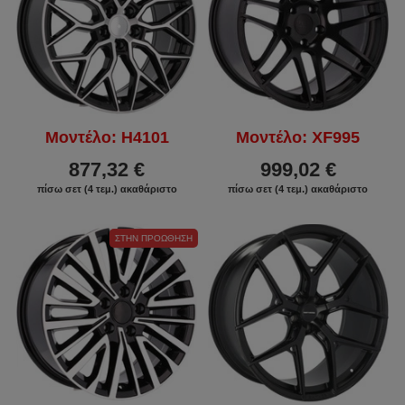
Μοντέλο: H4101
Μοντέλο: XF995
877,32 €
999,02 €
πίσω σετ (4 τεμ.) ακαθάριστο
πίσω σετ (4 τεμ.) ακαθάριστο
ΣΤΗΝ ΠΡΟΏΘΗΣΗ