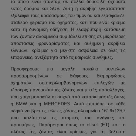
το οποίο είναι στάνταρ σε πολλά δημοφιλή οχήματα
εκτός δρόμου και SUV. Αυτή η ακριβής εγκατάσταση
εξαλείφει τους κραδασμούς του τιμονιού και εξασφαλίζει
σταθερό χειρισμό του οχήματος, κάτι που είναι κρίσιμο
κατά τη δυναμική οδήγηση. Η ελαφρύτερη κατασκευή
των ζαντών αλουμινίου συμβάλλει επίσης σε μικρότερες
αποστάσεις φρεναρίσματος και αυξημένη ακρίβεια
ελιγμών, κρίσιμες για μέγιστη ασφάλεια σε όλες τις
επιφάνειες, ανεξάρτητα από τις καιρικές συνθήκες.
Προσφέρουμε μια μεγάλη ποικιλία μοντέλων
προσαρμοσμένων σε διάφορες διαμορφώσεις
οχημάτων, συμπεριλαμβανομένων επιλογών με
τέσσερις πανομοιότυπες ζάντες και μικτές παραλλαγές,
που χρησιμοποιούνται συχνά από κατασκευαστές όπως
η BMW και η MERCEDES. Αυτό επιτρέπει σε κάθε
οδηγό να βρει τις τέλειες ζάντες αλουμινίου 16" 6x139.7
που καλύπτουν τις ατομικές του ανάγκες και
προτιμήσεις. Παράμετροι όπως το offset (ET) και το
πλάτος της ζάντας είναι κρίσιμες για τη βέλτιστη