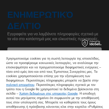
ΕΝΗΜΕΡΩΤΙΚΌ
ΔΕΛΤΊΟ
Εγγραφείτε για να λαμβάνετε πληροφορίες σχετικά με
τα νέα στο κατάστημά μας και ελκυστικές προσφορές.
Αναφέρετε το όνομά σας
Χρησιμοποιούμε cookies για τη σωστή λειτουργία της ιστοσελίδας,
ώστε να προσφέρουμε κοινωνικές λειτουργίες, να αναλύουμε την
επισκεψιμότητα και να πραγματοποιούμε διαφημιστικές ενέργειες –
Εισάγετε τη διεύθυνση e-mail σας
τόσο από εμάς όσο και από τους Έμπιστους Συνεργάτες μας. Τα
cookies χρησιμοποιούνται επίσης για την εξατομίκευση των
Συμφωνώ με την επεξεργασία των προσωπικών μου δεδομένων για τους σκοπούς και το πεδίο εφαρμογής της υπηρεσίας Newsletter στο
διαφημίσεων. Περισσότερες πληροφορίες μπορείτε να βρείτε στην
πολιτική απορρήτου
. Περισσότερες πληροφορίες σχετικά με τον
τρόπο που η Google θα χρησιμοποιεί τα δεδομένα βρίσκονται στη
ΑΠΟΘΉΚΕΥΣΗ
σελίδα –
Χρήση δεδομένων στις υπηρεσίες Google
. Η αποδοχή
αυτού του μηνύματος σημαίνει ότι συμφωνείτε με την αποθήκευσή
τους στον υπολογιστή σας. Μπορείτε να καθορίσετε τους όρους
αποθήκευσης ή πρόσβασης κάνοντας κλικ στην καρτέλα «Ρυθμίσεις