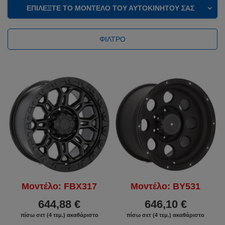
ΕΠΙΛΈΞΤΕ ΤΟ ΜΟΝΤΈΛΟ ΤΟΥ ΑΥΤΟΚΙΝΉΤΟΥ ΣΑΣ
ΦΊΛΤΡΟ
Μοντέλο: FBX317
Μοντέλο: BY531
644,88 €
646,10 €
πίσω σετ (4 τεμ.) ακαθάριστο
πίσω σετ (4 τεμ.) ακαθάριστο