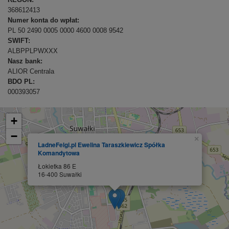
368612413
Numer konta do wpłat:
PL 50 2490 0005 0000 4600 0008 9542
SWIFT:
ALBPPLPWXXX
Nasz bank:
ALIOR Centrala
BDO PL:
000393057
+
−
×
LadneFelgi.pl Ewelina Taraszkiewicz Spółka
Komandytowa
Łokietka 86 E
16-400 Suwałki