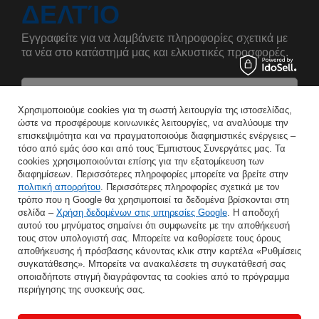
ΔΕΛΤΊΟ
Εγγραφείτε για να λαμβάνετε πληροφορίες σχετικά με
τα νέα στο κατάστημά μας και ελκυστικές προσφορές.
Αναφέρετε το όνομά σας
Χρησιμοποιούμε cookies για τη σωστή λειτουργία της ιστοσελίδας,
ώστε να προσφέρουμε κοινωνικές λειτουργίες, να αναλύουμε την
επισκεψιμότητα και να πραγματοποιούμε διαφημιστικές ενέργειες –
Εισάγετε τη διεύθυνση e-mail σας
τόσο από εμάς όσο και από τους Έμπιστους Συνεργάτες μας. Τα
cookies χρησιμοποιούνται επίσης για την εξατομίκευση των
Συμφωνώ με την επεξεργασία των προσωπικών μου δεδομένων για τους σκοπούς και το πεδίο εφαρμογής της υπηρεσίας Newsletter στο
διαφημίσεων. Περισσότερες πληροφορίες μπορείτε να βρείτε στην
πολιτική απορρήτου
. Περισσότερες πληροφορίες σχετικά με τον
τρόπο που η Google θα χρησιμοποιεί τα δεδομένα βρίσκονται στη
ΑΠΟΘΉΚΕΥΣΗ
σελίδα –
Χρήση δεδομένων στις υπηρεσίες Google
. Η αποδοχή
αυτού του μηνύματος σημαίνει ότι συμφωνείτε με την αποθήκευσή
τους στον υπολογιστή σας. Μπορείτε να καθορίσετε τους όρους
αποθήκευσης ή πρόσβασης κάνοντας κλικ στην καρτέλα «Ρυθμίσεις
συγκατάθεσης». Μπορείτε να ανακαλέσετε τη συγκατάθεσή σας
ΒΟΉΘΕΙΑ
οποιαδήποτε στιγμή διαγράφοντας τα cookies από το πρόγραμμα
περιήγησης της συσκευής σας.
Ο ΛΟΓΑΡΙΑΣΜΌΣ ΜΟΥ