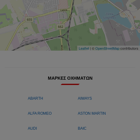
Leaflet
| ©
OpenStreetMap
contributors
ΜΆΡΚΕΣ ΟΧΗΜΆΤΩΝ
ABARTH
AIWAYS
ALFA ROMEO
ASTON MARTIN
AUDI
BAIC