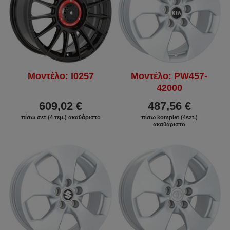
Μοντέλο: I0257
Μοντέλο: PW457-
42000
609,02 €
487,56 €
πίσω σετ (4 τεμ.) ακαθάριστο
πίσω komplet (4szt.)
ακαθάριστο