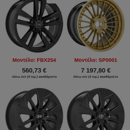
ΕΚΠΤΩΣΗ
Μοντέλο: FBX254
Μοντέλο: SP0001
560,73 €
7 197,80 €
πίσω σετ (4 τεμ.) ακαθάριστο
πίσω σετ (4 τεμ.) ακαθάριστο