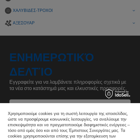
ΧΑΛΥΒΙΔΕΣ-ΤΡΟΧΟΙ
ΑΞΕΣΟΥΑΡ
ΕΝΗΜΕΡΩΤΙΚΌ
ΔΕΛΤΊΟ
Εγγραφείτε για να λαμβάνετε πληροφορίες σχετικά με
τα νέα στο κατάστημά μας και ελκυστικές προσφορές.
Αναφέρετε το όνομά σας
Χρησιμοποιούμε cookies για τη σωστή λειτουργία της ιστοσελίδας,
ώστε να προσφέρουμε κοινωνικές λειτουργίες, να αναλύουμε την
επισκεψιμότητα και να πραγματοποιούμε διαφημιστικές ενέργειες –
Εισάγετε τη διεύθυνση e-mail σας
τόσο από εμάς όσο και από τους Έμπιστους Συνεργάτες μας. Τα
cookies χρησιμοποιούνται επίσης για την εξατομίκευση των
Συμφωνώ με την επεξεργασία των προσωπικών μου δεδομένων για τους σκοπούς και το πεδίο εφαρμογής της υπηρεσίας Newsletter στο