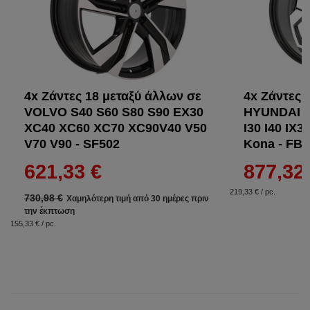
4x Ζάντες 18 μεταξύ άλλων σε
4x Ζάντες 
VOLVO S40 S60 S80 S90 EX30
HYUNDAI E
XC40 XC60 XC70 XC90V40 V50
I30 I40 IX3
V70 V90 - SF502
Kona - FB
621,33 €
877,32
219,33 € / pc.
730,98 €
Χαμηλότερη τιμή από 30 ημέρες πριν
την έκπτωση
155,33 € / pc.