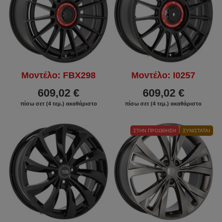
Μοντέλο: FBX298
Μοντέλο: I0257
609,02 €
609,02 €
πίσω σετ (4 τεμ.) ακαθάριστο
πίσω σετ (4 τεμ.) ακαθάριστο
ΣΤΗΝ ΠΡΟΏΘΗΣΗ
ΣΥΝΙΣΤΆΤΑΙ