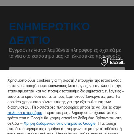
ΕΝΗΜΕΡΩΤΙΚΌ
ΔΕΛΤΊΟ
Εγγραφείτε για να λαμβάνετε πληροφορίες σχετικά με
τα νέα στο κατάστημά μας και ελκυστικές προσφορές.
Αναφέρετε το όνομά σας
Χρησιμοποιούμε cookies για τη σωστή λειτουργία της ιστοσελίδας,
ώστε να προσφέρουμε κοινωνικές λειτουργίες, να αναλύουμε την
επισκεψιμότητα και να πραγματοποιούμε διαφημιστικές ενέργειες –
Εισάγετε τη διεύθυνση e-mail σας
τόσο από εμάς όσο και από τους Έμπιστους Συνεργάτες μας. Τα
cookies χρησιμοποιούνται επίσης για την εξατομίκευση των
Συμφωνώ με την επεξεργασία των προσωπικών μου δεδομένων για τους σκοπούς και το πεδίο εφαρμογής της υπηρεσίας Newsletter στο
διαφημίσεων. Περισσότερες πληροφορίες μπορείτε να βρείτε στην
πολιτική απορρήτου
. Περισσότερες πληροφορίες σχετικά με τον
τρόπο που η Google θα χρησιμοποιεί τα δεδομένα βρίσκονται στη
ΑΠΟΘΉΚΕΥΣΗ
σελίδα –
Χρήση δεδομένων στις υπηρεσίες Google
. Η αποδοχή
αυτού του μηνύματος σημαίνει ότι συμφωνείτε με την αποθήκευσή