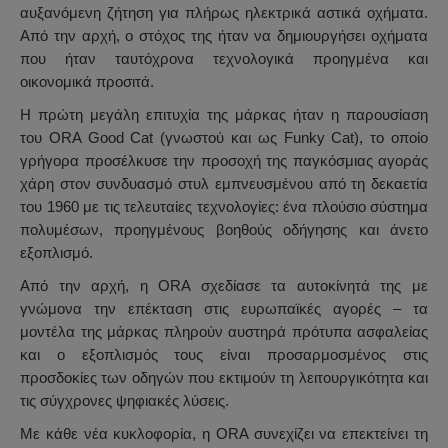
αυξανόμενη ζήτηση για πλήρως ηλεκτρικά αστικά οχήματα.
Από την αρχή, ο στόχος της ήταν να δημιουργήσει οχήματα
που ήταν ταυτόχρονα τεχνολογικά προηγμένα και
οικονομικά προσιτά.
Η πρώτη μεγάλη επιτυχία της μάρκας ήταν η παρουσίαση
του ORA Good Cat (γνωστού και ως Funky Cat), το οποίο
γρήγορα προσέλκυσε την προσοχή της παγκόσμιας αγοράς
χάρη στον συνδυασμό στυλ εμπνευσμένου από τη δεκαετία
του 1960 με τις τελευταίες τεχνολογίες: ένα πλούσιο σύστημα
πολυμέσων, προηγμένους βοηθούς οδήγησης και άνετο
εξοπλισμό.
Από την αρχή, η ORA σχεδίασε τα αυτοκίνητά της με
γνώμονα την επέκταση στις ευρωπαϊκές αγορές – τα
μοντέλα της μάρκας πληρούν αυστηρά πρότυπα ασφαλείας
και ο εξοπλισμός τους είναι προσαρμοσμένος στις
προσδοκίες των οδηγών που εκτιμούν τη λειτουργικότητα και
τις σύγχρονες ψηφιακές λύσεις.
Με κάθε νέα κυκλοφορία, η ORA συνεχίζει να επεκτείνει τη