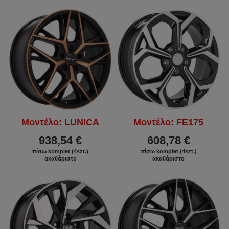
Μοντέλο: LUNICA
Μοντέλο: FE175
938,54 €
608,78 €
πίσω komplet (4szt.)
πίσω komplet (4szt.)
ακαθάριστο
ακαθάριστο