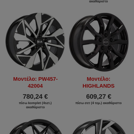
ακαθάριστο
Μοντέλο: PW457-
Μοντέλο:
42004
HIGHLANDS
780,24 €
609,27 €
πίσω komplet (4szt.)
πίσω σετ (4 τεμ.) ακαθάριστο
ακαθάριστο