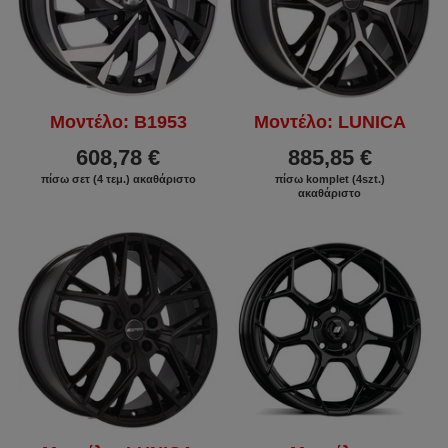
Μοντέλο: B1953
Μοντέλο: LUNICA
608,78 €
885,85 €
πίσω σετ (4 τεμ.) ακαθάριστο
πίσω komplet (4szt.)
ακαθάριστο