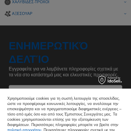
ΧΑΛΥΒΙΔΕΣ-ΤΡΟΧΟΙ
ΑΞΕΣΟΥΑΡ
ΕΝΗΜΕΡΩΤΙΚΌ
ΔΕΛΤΊΟ
Εγγραφείτε για να λαμβάνετε πληροφορίες σχετικά με
τα νέα στο κατάστημά μας και ελκυστικές προσφορές.
Αναφέρετε το όνομά σας
Χρησιμοποιούμε cookies για τη σωστή λειτουργία της ιστοσελίδας,
ώστε να προσφέρουμε κοινωνικές λειτουργίες, να αναλύουμε την
επισκεψιμότητα και να πραγματοποιούμε διαφημιστικές ενέργειες –
Εισάγετε τη διεύθυνση e-mail σας
τόσο από εμάς όσο και από τους Έμπιστους Συνεργάτες μας. Τα
cookies χρησιμοποιούνται επίσης για την εξατομίκευση των
Συμφωνώ με την επεξεργασία των προσωπικών μου δεδομένων για τους σκοπούς και το πεδίο εφαρμογής της υπηρεσίας Newsletter στο
διαφημίσεων. Περισσότερες πληροφορίες μπορείτε να βρείτε στην
πολιτική απορρήτου
. Περισσότερες πληροφορίες σχετικά με τον