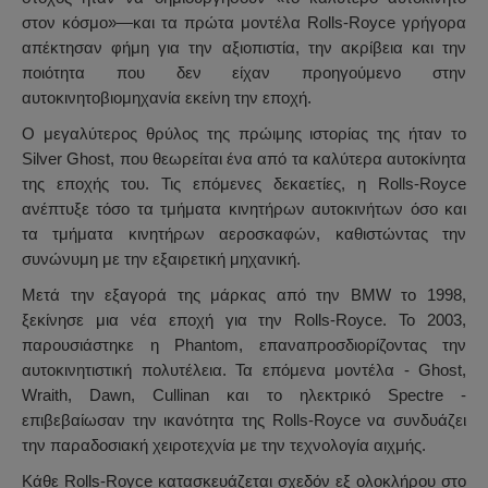
στον κόσμο»—και τα πρώτα μοντέλα Rolls-Royce γρήγορα
απέκτησαν φήμη για την αξιοπιστία, την ακρίβεια και την
ποιότητα που δεν είχαν προηγούμενο στην
αυτοκινητοβιομηχανία εκείνη την εποχή.
Ο μεγαλύτερος θρύλος της πρώιμης ιστορίας της ήταν το
Silver Ghost, που θεωρείται ένα από τα καλύτερα αυτοκίνητα
της εποχής του. Τις επόμενες δεκαετίες, η Rolls-Royce
ανέπτυξε τόσο τα τμήματα κινητήρων αυτοκινήτων όσο και
τα τμήματα κινητήρων αεροσκαφών, καθιστώντας την
συνώνυμη με την εξαιρετική μηχανική.
Μετά την εξαγορά της μάρκας από την BMW το 1998,
ξεκίνησε μια νέα εποχή για την Rolls-Royce. Το 2003,
παρουσιάστηκε η Phantom, επαναπροσδιορίζοντας την
αυτοκινητιστική πολυτέλεια. Τα επόμενα μοντέλα - Ghost,
Wraith, Dawn, Cullinan και το ηλεκτρικό Spectre -
επιβεβαίωσαν την ικανότητα της Rolls-Royce να συνδυάζει
την παραδοσιακή χειροτεχνία με την τεχνολογία αιχμής.
Κάθε Rolls-Royce κατασκευάζεται σχεδόν εξ ολοκλήρου στο