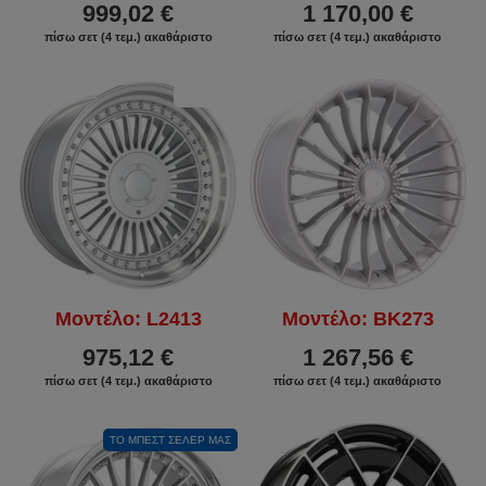
999,02 €
1 170,00 €
πίσω σετ (4 τεμ.) ακαθάριστο
πίσω σετ (4 τεμ.) ακαθάριστο
ΕΚΠΤΩΣΗ
Μοντέλο: L2413
Μοντέλο: BK273
975,12 €
1 267,56 €
πίσω σετ (4 τεμ.) ακαθάριστο
πίσω σετ (4 τεμ.) ακαθάριστο
ΤΟ ΜΠΕΣΤ ΣΈΛΕΡ ΜΑΣ