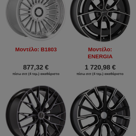
Μοντέλο: B1803
Μοντέλο:
ENERGIA
877,32 €
1 720,98 €
πίσω σετ (4 τεμ.) ακαθάριστο
πίσω σετ (4 τεμ.) ακαθάριστο