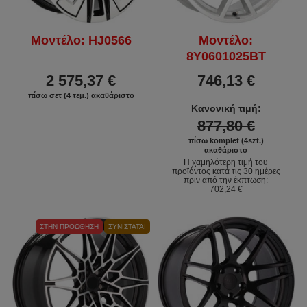
Μοντέλο: HJ0566
Μοντέλο:
8Y0601025BT
2 575,37 €
746,13 €
πίσω σετ (4 τεμ.) ακαθάριστο
Κανονική τιμή:
877,80 €
πίσω komplet (4szt.)
ακαθάριστο
Η χαμηλότερη τιμή του
προϊόντος κατά τις 30 ημέρες
πριν από την έκπτωση:
702,24 €
ΣΤΗΝ ΠΡΟΏΘΗΣΗ
ΣΥΝΙΣΤΆΤΑΙ