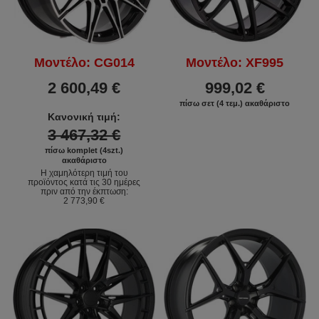
Μοντέλο: CG014
Μοντέλο: XF995
2 600,49 €
999,02 €
πίσω σετ (4 τεμ.) ακαθάριστο
Κανονική τιμή:
3 467,32 €
πίσω komplet (4szt.)
ακαθάριστο
Η χαμηλότερη τιμή του
προϊόντος κατά τις 30 ημέρες
πριν από την έκπτωση:
2 773,90 €