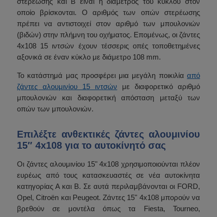
στερέωσης και B είναι η διάμετρος του κύκλου στον
οποίο βρίσκονται. Ο αριθμός των οπών στερέωσης
πρέπει να αντιστοιχεί στον αριθμό των μπουλονιών
(βιδών) στην πλήμνη του οχήματος. Επομένως, οι ζάντες
4x108 15 ιντσών έχουν τέσσερις οπές τοποθετημένες
αξονικά σε έναν κύκλο με διάμετρο 108 mm.
Το κατάστημά μας προσφέρει μια μεγάλη ποικιλία
από
ζάντες αλουμινίου 15 ιντσών
με διαφορετικό αριθμό
μπουλονιών και διαφορετική απόσταση μεταξύ των
οπών των μπουλονιών.
Επιλέξτε ανθεκτικές ζάντες αλουμινίου
15″ 4x108 για το αυτοκίνητό σας
Οι ζάντες αλουμινίου 15" 4x108 χρησιμοποιούνται πλέον
ευρέως από τους κατασκευαστές σε νέα αυτοκίνητα
κατηγορίας Α και Β. Σε αυτά περιλαμβάνονται οι FORD,
Opel, Citroën και Peugeot. Ζάντες 15" 4x108 μπορούν να
βρεθούν σε μοντέλα όπως τα Fiesta, Tourneo,