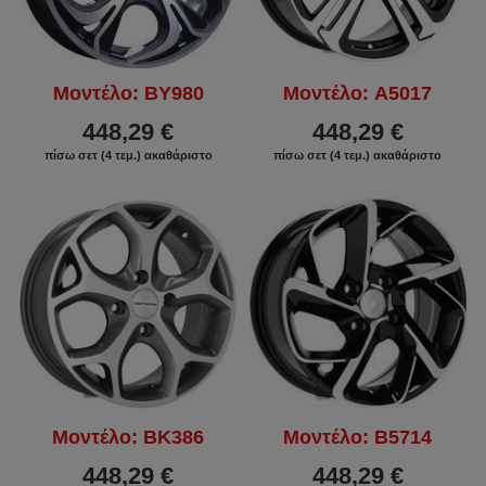
Μοντέλο: BY980
Μοντέλο: A5017
448,29 €
448,29 €
πίσω σετ (4 τεμ.) ακαθάριστο
πίσω σετ (4 τεμ.) ακαθάριστο
Μοντέλο: BK386
Μοντέλο: B5714
448,29 €
448,29 €