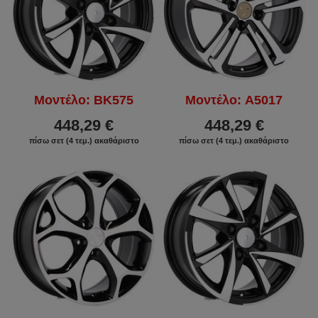
Μοντέλο: BK575
Μοντέλο: A5017
448,29 €
448,29 €
πίσω σετ (4 τεμ.) ακαθάριστο
πίσω σετ (4 τεμ.) ακαθάριστο