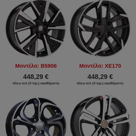
Μοντέλο: B5906
Μοντέλο: XE170
448,29 €
448,29 €
πίσω σετ (4 τεμ.) ακαθάριστο
πίσω σετ (4 τεμ.) ακαθάριστο