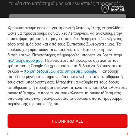
τα νέα στο κατάστημά μας και ελκυστικές προσφορές.
Αναφέρετε το όνομά σας
Χρησιμοποιούμε cookies για τη σωστή λειτουργία της ιστοσελίδας,
ώστε να προσφέρουμε κοινωνικές λειτουργίες, να αναλύουμε την
επισκεψιμότητα και να πραγματοποιούμε διαφημιστικές ενέργειες –
Εισάγετε τη διεύθυνση e-mail σας
τόσο από εμάς όσο και από τους Έμπιστους Συνεργάτες μας. Τα
cookies χρησιμοποιούνται επίσης για την εξατομίκευση των
Συμφωνώ με την επεξεργασία των προσωπικών μου δεδομένων για τους σκοπούς και το πεδίο εφαρμογής της υπηρεσίας Newsletter στο
διαφημίσεων. Περισσότερες πληροφορίες μπορείτε να βρείτε στην
πολιτική απορρήτου
. Περισσότερες πληροφορίες σχετικά με τον
τρόπο που η Google θα χρησιμοποιεί τα δεδομένα βρίσκονται στη
ΑΠΟΘΉΚΕΥΣΗ
σελίδα –
Χρήση δεδομένων στις υπηρεσίες Google
. Η αποδοχή
αυτού του μηνύματος σημαίνει ότι συμφωνείτε με την αποθήκευσή
τους στον υπολογιστή σας. Μπορείτε να καθορίσετε τους όρους
αποθήκευσης ή πρόσβασης κάνοντας κλικ στην καρτέλα «Ρυθμίσεις
συγκατάθεσης». Μπορείτε να ανακαλέσετε τη συγκατάθεσή σας
ΒΟΉΘΕΙΑ
οποιαδήποτε στιγμή διαγράφοντας τα cookies από το πρόγραμμα
περιήγησης της συσκευής σας.
Ο ΛΟΓΑΡΙΑΣΜΌΣ ΜΟΥ
I CONFIRM ALL
ΠΛΗΡΟΦΟΡΊΕΣ