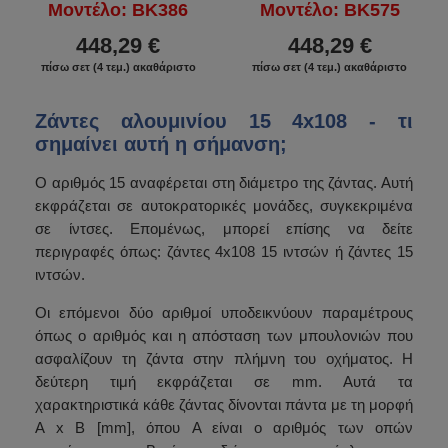
Μοντέλο: BK386
Μοντέλο: BK575
448,29 €
448,29 €
πίσω σετ (4 τεμ.) ακαθάριστο
πίσω σετ (4 τεμ.) ακαθάριστο
Ζάντες αλουμινίου 15 4x108 - τι
σημαίνει αυτή η σήμανση;
Ο αριθμός 15 αναφέρεται στη διάμετρο της ζάντας. Αυτή
εκφράζεται σε αυτοκρατορικές μονάδες, συγκεκριμένα
σε ίντσες. Επομένως, μπορεί επίσης να δείτε
περιγραφές όπως: ζάντες 4x108 15 ιντσών ή ζάντες 15
ιντσών.
Οι επόμενοι δύο αριθμοί υποδεικνύουν παραμέτρους
όπως ο αριθμός και η απόσταση των μπουλονιών που
ασφαλίζουν τη ζάντα στην πλήμνη του οχήματος. Η
δεύτερη τιμή εκφράζεται σε mm. Αυτά τα
χαρακτηριστικά κάθε ζάντας δίνονται πάντα με τη μορφή
A x B [mm], όπου A είναι ο αριθμός των οπών