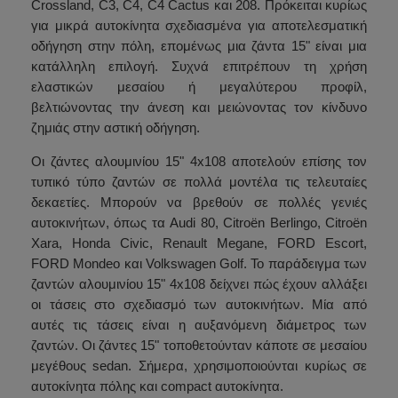
Crossland, C3, C4, C4 Cactus και 208. Πρόκειται κυρίως
για μικρά αυτοκίνητα σχεδιασμένα για αποτελεσματική
οδήγηση στην πόλη, επομένως μια ζάντα 15" είναι μια
κατάλληλη επιλογή. Συχνά επιτρέπουν τη χρήση
ελαστικών μεσαίου ή μεγαλύτερου προφίλ,
βελτιώνοντας την άνεση και μειώνοντας τον κίνδυνο
ζημιάς στην αστική οδήγηση.
Οι ζάντες αλουμινίου 15" 4x108 αποτελούν επίσης τον
τυπικό τύπο ζαντών σε πολλά μοντέλα τις τελευταίες
δεκαετίες. Μπορούν να βρεθούν σε πολλές γενιές
αυτοκινήτων, όπως τα Audi 80, Citroën Berlingo, Citroën
Xara, Honda Civic, Renault Megane, FORD Escort,
FORD Mondeo και Volkswagen Golf. Το παράδειγμα των
ζαντών αλουμινίου 15" 4x108 δείχνει πώς έχουν αλλάξει
οι τάσεις στο σχεδιασμό των αυτοκινήτων. Μία από
αυτές τις τάσεις είναι η αυξανόμενη διάμετρος των
ζαντών. Οι ζάντες 15" τοποθετούνταν κάποτε σε μεσαίου
μεγέθους sedan. Σήμερα, χρησιμοποιούνται κυρίως σε
αυτοκίνητα πόλης και compact αυτοκίνητα.