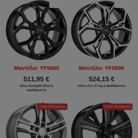
ΕΚΠΤΩΣΗ
ΕΚΠΤΩΣΗ
Μοντέλο: YF5690
Μοντέλο: YF5690
511,95 €
524,15 €
πίσω komplet (4szt.)
πίσω σετ (4 τεμ.) ακαθάριστο
ακαθάριστο
ΣΤΗΝ ΠΡΟΏΘΗΣΗ
ΣΤΗΝ ΠΡΟΏΘΗΣΗ