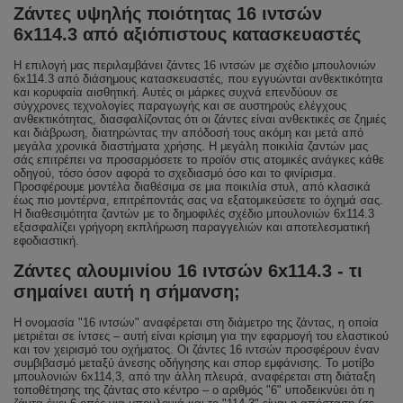
Ζάντες υψηλής ποιότητας 16 ιντσών
6x114.3 από αξιόπιστους κατασκευαστές
Η επιλογή μας περιλαμβάνει ζάντες 16 ιντσών με σχέδιο μπουλονιών
6x114.3 από διάσημους κατασκευαστές, που εγγυώνται ανθεκτικότητα
και κορυφαία αισθητική. Αυτές οι μάρκες συχνά επενδύουν σε
σύγχρονες τεχνολογίες παραγωγής και σε αυστηρούς ελέγχους
ανθεκτικότητας, διασφαλίζοντας ότι οι ζάντες είναι ανθεκτικές σε ζημιές
και διάβρωση, διατηρώντας την απόδοσή τους ακόμη και μετά από
μεγάλα χρονικά διαστήματα χρήσης. Η μεγάλη ποικιλία ζαντών μας
σάς επιτρέπει να προσαρμόσετε το προϊόν στις ατομικές ανάγκες κάθε
οδηγού, τόσο όσον αφορά το σχεδιασμό όσο και το φινίρισμα.
Προσφέρουμε μοντέλα διαθέσιμα σε μια ποικιλία στυλ, από κλασικά
έως πιο μοντέρνα, επιτρέποντάς σας να εξατομικεύσετε το όχημά σας.
Η διαθεσιμότητα ζαντών με το δημοφιλές σχέδιο μπουλονιών 6x114.3
εξασφαλίζει γρήγορη εκπλήρωση παραγγελιών και αποτελεσματική
εφοδιαστική.
Ζάντες αλουμινίου 16 ιντσών 6x114.3 - τι
σημαίνει αυτή η σήμανση;
Η ονομασία "16 ιντσών" αναφέρεται στη διάμετρο της ζάντας, η οποία
μετριέται σε ίντσες – αυτή είναι κρίσιμη για την εφαρμογή του ελαστικού
και τον χειρισμό του οχήματος. Οι ζάντες 16 ιντσών προσφέρουν έναν
συμβιβασμό μεταξύ άνεσης οδήγησης και σπορ εμφάνισης. Το μοτίβο
μπουλονιών 6x114,3, από την άλλη πλευρά, αναφέρεται στη διάταξη
τοποθέτησης της ζάντας στο κέντρο – ο αριθμός "6" υποδεικνύει ότι η