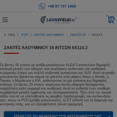
+48 87 737 1900
ΠΊΣΩ
ΣΠΊΤΙ
ΖΑΝΤΕΣ-ΑΛΟΥΜΙΝΙΟΥ
ΖΆΝΤΕΣ 16''
6X114.3
ΖΆΝΤΕΣ ΑΛΟΥΜΙΝΊΟΥ 16 ΙΝΤΣΏΝ 6X114.3
Οι ζάντες 16 ιντσών με μοτίβο μπουλονιών 6x114.3 αποτελούν δημοφιλή
επιλογή μεταξύ των οδηγών που αναζητούν ανθεκτικές και αισθητικά
ευχάριστες λύσεις για πολλά επιβατικά αυτοκίνητα και SUV. Αυτό το μοτίβο
μπουλονιών βρίσκεται συχνά σε μοντέλα από μάρκες όπως η Honda, η
Toyota, η Mazda και η KIA, καθιστώντας το μια ευέλικτη και δημοφιλή
επιλογή. Οι ζάντες 16 ιντσών παρέχουν άνετη οδήγηση διατηρώντας
παράλληλα καλό χειρισμό και αισθητική. Αυτό τις καθιστά έναν σταθερό
συμβιβασμό μεταξύ εμφάνισης και λειτουργικότητας. Πριν από την αγορά,
αξίζει πάντα να επαληθεύετε τις ακριβείς προδιαγραφές του αυτοκινήτου
σας, όπως το PCD (μοτίβο μπουλονιών), το ET (offset) και τη διάμετρο της
κεντρικής οπής, για να εξασφαλίσετε τέλεια εφαρμογή.
ΕΠΙΛΈΞΤΕ ΤΟ ΜΟΝΤΈΛΟ ΤΟΥ ΑΥΤΟΚΙΝΉΤΟΥ ΣΑΣ