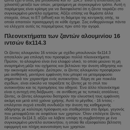
ζάντα έχει 6 οπές για μπουλονιά και το "114,3" είναι η απόσταση (σε
χιλιοστά) μεταξύ των οπών, μετρούμενη με συγκεκριμένο τρόπο. Αυτή η
παράμετρος είναι κρίσιμη για να διασφαλιστεί ότι η ζάντα ταιριάζει στο
συγκεκριμένο μοντέλο οχήματος. Αξίζει επίσης να θυμάστε άλλα
στοιχεία, όπως το ET (offset) και τη διάμετρο της κεντρικής οπής, τα
οποία απαιτούν προσαρμογή σε κάθε όχημα. Σας ενθαρρύνουμε πάντα
να ελέγχετε αυτές τις παραμέτρους πριν από την αγορά.
Πλεονεκτήματα των ζαντών αλουμινίου 16
ιντσών 6x114.3
Οι ζάντες αλουμινίου 16 ιντσών με σχέδιο μπουλονιών 6x114.3
αποτελούν μια επιλογή που προσφέρει πολλά πλεονεκτήματα.
Πρώτον, το αλουμίνιο είναι ένα ελαφρύ υλικό, το οποίο μειώνει τη μη
αναρτημένη μάζα του οχήματος και βελτιώνει την άνεση οδήγησης και
την οικονομία καυσίμου. Δεύτερον, οι ζάντες αλουμινίου προσφέρουν
μια αισθητική, μοντέρνα εμφάνιση που μπορεί να μεταμορφώσει
σημαντικά τον χαρακτήρα ενός αυτοκινήτου. Χάρη σε μια ποικιλία
σχεδίων, είναι εύκολο να ταιριάξετε τις ζάντες με το στυλ του
αυτοκινήτου και τις προτιμήσεις του οδηγού. Ένα άλλο πλεονέκτημα
είναι η αντοχή στη διάβρωση - σε αντίθεση με τις τυπικές ατσάλινες
ζάντες, οι ζάντες αλουμινίου διατηρούν την ελκυστική τους εμφάνιση
ακόμη και μετά από χρόνια χρήσης. Αυτό το μέγεθος - 16 ίντσες -
επιλέγεται συχνά επειδή συνδυάζει την άνεση της καθημερινής
οδήγησης με καλύτερη πρόσφυση και σταθερότητα στο δρόμο, γεγονός
που μεταφράζεται σε ασφάλεια των χρηστών. Όταν επιλέγετε ζάντες
16 ιντσών 6x114.3, αξίζει να λάβετε υπόψη τη συμβατότητα με ένα
συγκεκριμένο μοντέλο αυτοκινήτου, η οποία θα εξασφαλίσει βέλτιστη
εφαρμογή και πλήρη ικανοποίηση των χρηστών.