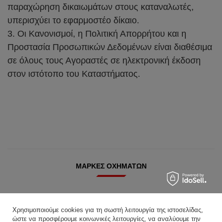
παραχώρηση δικαιωμάτων στους καταναλωτές,
υπερισχύει το εφαρμοστέο δίκαιο.
3. Οι Κανονισμοί, η Πολιτική Απορρήτου και η
Προστασία Προσωπικών Δεδομένων είναι διαθέσιμα
σε όλους τους Αγοραστές σε ηλεκτρονική έκδοση
στον ιστότοπο του Καταστήματος.
ΜΆΡΚΕΣ ΟΧΗΜΆΤΩΝ
ABARTH
AIWAYS
Χρησιμοποιούμε cookies για τη σωστή λειτουργία της ιστοσελίδας,
ώστε να προσφέρουμε κοινωνικές λειτουργίες, να αναλύουμε την