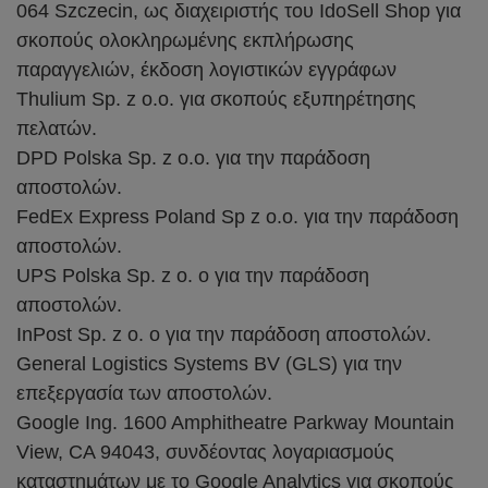
064 Szczecin, ως διαχειριστής του IdoSell Shop για
σκοπούς ολοκληρωμένης εκπλήρωσης
παραγγελιών, έκδοση λογιστικών εγγράφων
Thulium Sp. z o.o. για σκοπούς εξυπηρέτησης
πελατών.
DPD Polska Sp. z o.o. για την παράδοση
αποστολών.
FedEx Express Poland Sp z o.o. για την παράδοση
αποστολών.
UPS Polska Sp. z o. o για την παράδοση
αποστολών.
InPost Sp. z o. o για την παράδοση αποστολών.
General Logistics Systems BV (GLS) για την
επεξεργασία των αποστολών.
Google Ing. 1600 Amphitheatre Parkway Mountain
View, CA 94043, συνδέοντας λογαριασμούς
καταστημάτων με το Google Analytics για σκοπούς