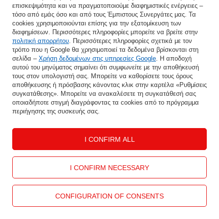
ALFA ROMEO
ASTON MARTIN
επισκεψιμότητα και να πραγματοποιούμε διαφημιστικές ενέργειες –
τόσο από εμάς όσο και από τους Έμπιστους Συνεργάτες μας. Τα
cookies χρησιμοποιούνται επίσης για την εξατομίκευση των
AUDI
BAIC
διαφημίσεων. Περισσότερες πληροφορίες μπορείτε να βρείτε στην
πολιτική απορρήτου
. Περισσότερες πληροφορίες σχετικά με τον
BENTLEY
BMW
τρόπο που η Google θα χρησιμοποιεί τα δεδομένα βρίσκονται στη
σελίδα –
Χρήση δεδομένων στις υπηρεσίες Google
. Η αποδοχή
αυτού του μηνύματος σημαίνει ότι συμφωνείτε με την αποθήκευσή
BMW ALPINA
BYD
τους στον υπολογιστή σας. Μπορείτε να καθορίσετε τους όρους
αποθήκευσης ή πρόσβασης κάνοντας κλικ στην καρτέλα «Ρυθμίσεις
συγκατάθεσης». Μπορείτε να ανακαλέσετε τη συγκατάθεσή σας
CADILLAC
CHERY
οποιαδήποτε στιγμή διαγράφοντας τα cookies από το πρόγραμμα
περιήγησης της συσκευής σας.
CHEVROLET
CHRYSLER
I CONFIRM ALL
CITROEN
CUPRA
DACIA
DAEWOO
I CONFIRM NECESSARY
DAIHATSU
DODGE
CONFIGURATION OF CONSENTS
DONGFENG
DS