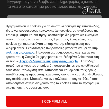
Εγγραφείτε για να λαμβάνετε πληροφορίες σχετικά με
τα νέα στο κατάστημά μας και ελκυστικές προσφορές.
Αναφέρετε το όνομά σας
Χρησιμοποιούμε cookies για τη σωστή λειτουργία της ιστοσελίδας,
ώστε να προσφέρουμε κοινωνικές λειτουργίες, να αναλύουμε την
επισκεψιμότητα και να πραγματοποιούμε διαφημιστικές ενέργειες –
Εισάγετε τη διεύθυνση e-mail σας
τόσο από εμάς όσο και από τους Έμπιστους Συνεργάτες μας. Τα
cookies χρησιμοποιούνται επίσης για την εξατομίκευση των
Συμφωνώ με την επεξεργασία των προσωπικών μου δεδομένων για τους σκοπούς και το πεδίο εφαρμογής της υπηρεσίας Newsletter στο
διαφημίσεων. Περισσότερες πληροφορίες μπορείτε να βρείτε στην
πολιτική απορρήτου
. Περισσότερες πληροφορίες σχετικά με τον
τρόπο που η Google θα χρησιμοποιεί τα δεδομένα βρίσκονται στη
ΑΠΟΘΉΚΕΥΣΗ
σελίδα –
Χρήση δεδομένων στις υπηρεσίες Google
. Η αποδοχή
αυτού του μηνύματος σημαίνει ότι συμφωνείτε με την αποθήκευσή
τους στον υπολογιστή σας. Μπορείτε να καθορίσετε τους όρους
αποθήκευσης ή πρόσβασης κάνοντας κλικ στην καρτέλα «Ρυθμίσεις
συγκατάθεσης». Μπορείτε να ανακαλέσετε τη συγκατάθεσή σας
ΒΟΉΘΕΙΑ
οποιαδήποτε στιγμή διαγράφοντας τα cookies από το πρόγραμμα
περιήγησης της συσκευής σας.
Ο ΛΟΓΑΡΙΑΣΜΌΣ ΜΟΥ
I CONFIRM ALL
ΠΛΗΡΟΦΟΡΊΕΣ