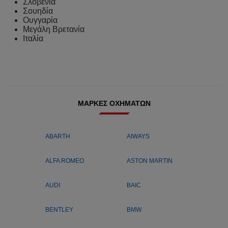
Σλοβενία
Σουηδία
Ουγγαρία
Μεγάλη Βρετανία
Ιταλία
ΜΆΡΚΕΣ ΟΧΗΜΆΤΩΝ
ABARTH
AIWAYS
ALFA ROMEO
ASTON MARTIN
AUDI
BAIC
BENTLEY
BMW