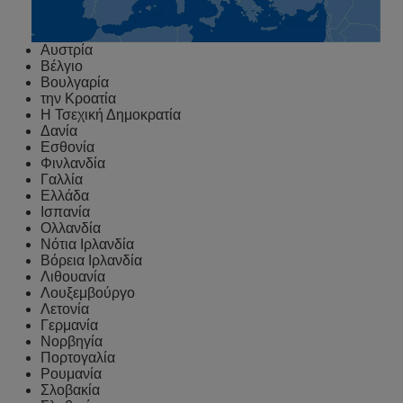
Αυστρία
Βέλγιο
Βουλγαρία
την Κροατία
Η Τσεχική Δημοκρατία
Δανία
Εσθονία
Φινλανδία
Γαλλία
Ελλάδα
Ισπανία
Ολλανδία
Νότια Ιρλανδία
Βόρεια Ιρλανδία
Λιθουανία
Λουξεμβούργο
Λετονία
Γερμανία
Νορβηγία
Πορτογαλία
Ρουμανία
Σλοβακία