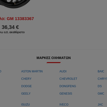
λο: GM 13383367
36,34 €
σω szt. ακαθάριστο
ΜΆΡΚΕΣ ΟΧΗΜΆΤΩΝ
O
ASTON MARTIN
AUDI
BAIC
CHERY
CHEVROLET
CHRY
DODGE
DONGFENG
DS
GEELY
GENESIS
GMC
ISUZU
IVECO
JAC