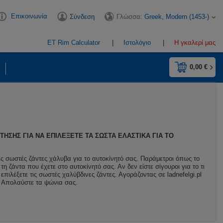
Επικοινωνία
Γλώσσα:
Greek, Modern (1453-)
Σύνδεση
ET Rim Calculator
Ιστολόγιο
Η γκαλερί μας
0,00 €
ΗΣΗΣ ΓΙΑ ΝΑ ΕΠΙΛΈΞΕΤΕ ΤΑ ΣΩΣΤΆ ΕΛΑΣΤΙΚΆ ΓΙΑ ΤΟ
ις σωστές ζάντες χάλυβα για το αυτοκίνητό σας. Παράμετροι όπως το
η ζάντα που έχετε στο αυτοκίνητό σας. Αν δεν είστε σίγουροι για το τι
επιλέξετε τις σωστές χαλύβδινες ζάντες. Αγοράζοντας σε ladnefelgi.pl
ς. Απολαύστε τα ψώνια σας.