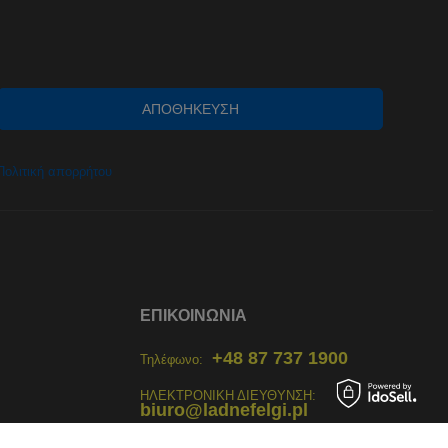
ΑΠΟΘΉΚΕΥΣΗ
Πολιτική απορρήτου
ΕΠΙΚΟΙΝΩΝΊΑ
+48 87 737 1900
Τηλέφωνο:
ΗΛΕΚΤΡΟΝΙΚΗ ΔΙΕΥΘΥΝΣΗ:
biuro@ladnefelgi.pl
Δευ - Παρ 8:00 - 18:00, Σαβ 9:00 -