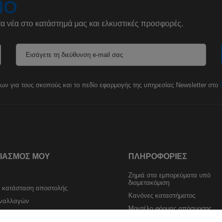
ΊΟ
τα νέα στο κατάστημά μας και ελκυστικές προσφορές.
Εισάγετε τη διεύθυνση e-mail σας
 για τους σκοπούς και το πεδίο εφαρμογής της υπηρεσίας Newsletter στο
ΡΙΑΣΜΌΣ ΜΟΥ
ΠΛΗΡΟΦΟΡΊΕΣ
Ζημιά στα εμπορεύματα υπό
διαμετακόμιση
ν κατάσταση αποστολής
Κανόνες καταστήματος
υναλλαγών
Μοντέλο φόρμας απόσυρσης
ΡΑΦΗ
Πληρωμή και παράδοση