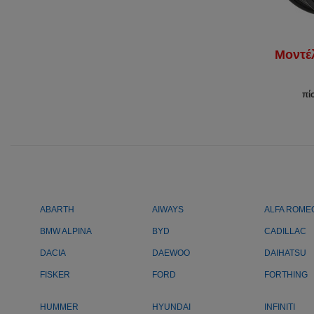
Μοντέ
πί
ABARTH
AIWAYS
ALFA ROME
BMW ALPINA
BYD
CADILLAC
DACIA
DAEWOO
DAIHATSU
FISKER
FORD
FORTHING
HUMMER
HYUNDAI
INFINITI