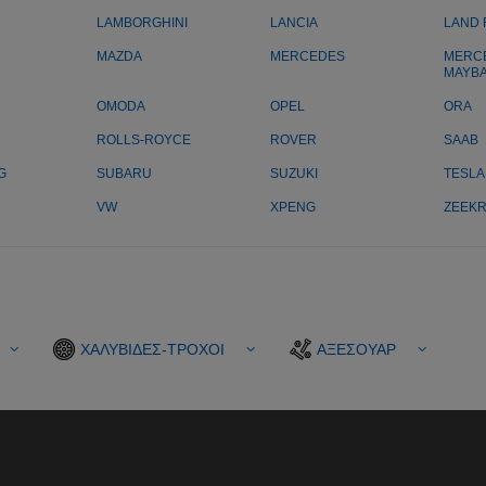
LAMBORGHINI
LANCIA
LAND
MAZDA
MERCEDES
MERC
MAYB
OMODA
OPEL
ORA
ROLLS-ROYCE
ROVER
SAAB
G
SUBARU
SUZUKI
TESLA
VW
XPENG
ZEEK
ΧΑΛΥΒΙΔΕΣ-ΤΡΟΧΟΙ
ΑΞΕΣΟΥΑΡ