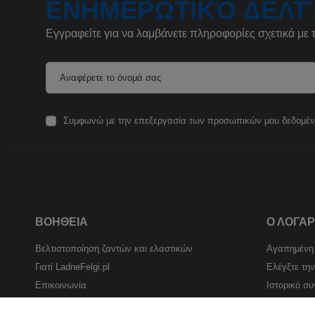
ΕΝΗΜΕΡΩΤΙΚΌ ΔΕΛΤ
Εγγραφείτε για να λαμβάνετε πληροφορίες σχετικά με 
Αναφέρετε το όνομά σας
Συμφωνώ με την επεξεργασία των προσωπικών μου δεδομένων
ΒΟΉΘΕΙΑ
Ο ΛΟΓΑ
Βελτιστοποίηση ζαντών και ελαστικών
Αγαπημένη
Γιατί LadneFelgi.pl
Ελέγξτε τη
Επικοινωνία
Ιστορικό σ
Πιστοποιητικά
κανω ΕΓΓ