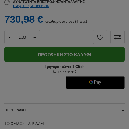
ΔΥΝΑΤΌΤΗΤΑ ΕΠΙΣΤΡΟΦΉΣ/ΑΝΤΑΛΛΑΓΉΣ
Ελέγξτε τις λεπτομέρειες
730,98 €
ακαθάριστο
/
σετ (4 τεμ.)
-
+
ΠΡΟΣΘΉΚΗ ΣΤΟ ΚΑΛΆΘΙ
Γρήγορα ψώνια
1-Click
(χωρίς εγγραφή)
ΠΕΡΙΓΡΑΦΉ
ΤΟ ΧΕΊΛΟΣ ΤΑΙΡΙΆΖΕΙ