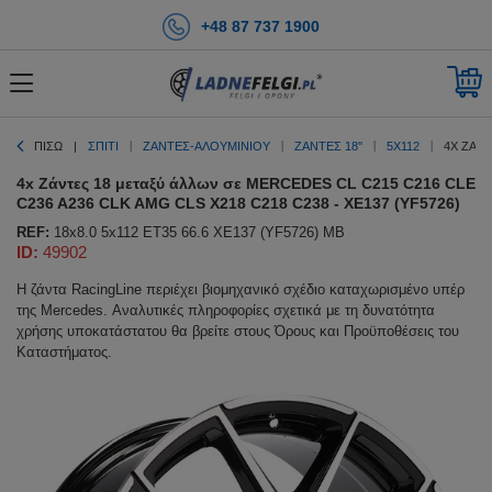
+48 87 737 1900
ΠΊΣΩ
ΣΠΊΤΙ
ΖΑΝΤΕΣ-ΑΛΟΥΜΙΝΙΟΥ
ΖΆΝΤΕΣ 18''
5X112
4X ΖΆΝΤ
4x Ζάντες 18 μεταξύ άλλων σε MERCEDES CL C215 C216 CLE
C236 A236 CLK AMG CLS X218 C218 C238 - XE137 (YF5726)
REF:
18x8.0 5x112 ET35 66.6 XE137 (YF5726) MB
ID:
49902
Η ζάντα RacingLine περιέχει βιομηχανικό σχέδιο καταχωρισμένο υπέρ
της Mercedes. Αναλυτικές πληροφορίες σχετικά με τη δυνατότητα
χρήσης υποκατάστατου θα βρείτε στους Όρους και Προϋποθέσεις του
Καταστήματος.