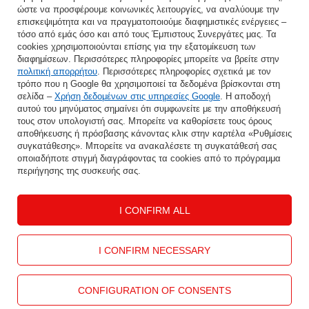
ώστε να προσφέρουμε κοινωνικές λειτουργίες, να αναλύουμε την
Εισάγετε τη διεύθυνση e-mail σας
επισκεψιμότητα και να πραγματοποιούμε διαφημιστικές ενέργειες –
τόσο από εμάς όσο και από τους Έμπιστους Συνεργάτες μας. Τα
Συμφωνώ με την επεξεργασία των προσωπικών μου δεδομένων για τους σκοπούς και το πεδίο εφαρμογής της υπηρεσίας Newsletter στο
cookies χρησιμοποιούνται επίσης για την εξατομίκευση των
διαφημίσεων. Περισσότερες πληροφορίες μπορείτε να βρείτε στην
πολιτική απορρήτου
. Περισσότερες πληροφορίες σχετικά με τον
ΑΠΟΘΉΚΕΥΣΗ
τρόπο που η Google θα χρησιμοποιεί τα δεδομένα βρίσκονται στη
σελίδα –
Χρήση δεδομένων στις υπηρεσίες Google
. Η αποδοχή
αυτού του μηνύματος σημαίνει ότι συμφωνείτε με την αποθήκευσή
τους στον υπολογιστή σας. Μπορείτε να καθορίσετε τους όρους
αποθήκευσης ή πρόσβασης κάνοντας κλικ στην καρτέλα «Ρυθμίσεις
ΒΟΉΘΕΙΑ
συγκατάθεσης». Μπορείτε να ανακαλέσετε τη συγκατάθεσή σας
οποιαδήποτε στιγμή διαγράφοντας τα cookies από το πρόγραμμα
περιήγησης της συσκευής σας.
Ο ΛΟΓΑΡΙΑΣΜΌΣ ΜΟΥ
I CONFIRM ALL
ΠΛΗΡΟΦΟΡΊΕΣ
ΕΠΙΚΟΙΝΩΝΊΑ
I CONFIRM NECESSARY
CONFIGURATION OF CONSENTS