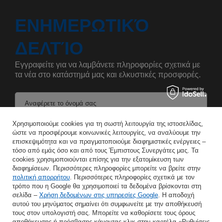
ΕΝΗΜΕΡΩΤΙΚΌ
ΔΕΛΤΊΟ
Εγγραφείτε για να λαμβάνετε πληροφορίες σχετικά με
τα νέα στο κατάστημά μας και ελκυστικές προσφορές.
Αναφέρετε το όνομά σας
Χρησιμοποιούμε cookies για τη σωστή λειτουργία της ιστοσελίδας,
ώστε να προσφέρουμε κοινωνικές λειτουργίες, να αναλύουμε την
Εισάγετε τη διεύθυνση e-mail σας
επισκεψιμότητα και να πραγματοποιούμε διαφημιστικές ενέργειες –
τόσο από εμάς όσο και από τους Έμπιστους Συνεργάτες μας. Τα
Συμφωνώ με την επεξεργασία των προσωπικών μου δεδομένων για τους σκοπούς και το πεδίο εφαρμογής της υπηρεσίας Newsletter στο
cookies χρησιμοποιούνται επίσης για την εξατομίκευση των
διαφημίσεων. Περισσότερες πληροφορίες μπορείτε να βρείτε στην
πολιτική απορρήτου
. Περισσότερες πληροφορίες σχετικά με τον
ΑΠΟΘΉΚΕΥΣΗ
τρόπο που η Google θα χρησιμοποιεί τα δεδομένα βρίσκονται στη
σελίδα –
Χρήση δεδομένων στις υπηρεσίες Google
. Η αποδοχή
αυτού του μηνύματος σημαίνει ότι συμφωνείτε με την αποθήκευσή
τους στον υπολογιστή σας. Μπορείτε να καθορίσετε τους όρους
αποθήκευσης ή πρόσβασης κάνοντας κλικ στην καρτέλα «Ρυθμίσεις