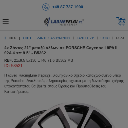
+48 87 737 1900
ΠΊΣΩ
ΣΠΊΤΙ
ΖΑΝΤΕΣ-ΑΛΟΥΜΙΝΙΟΥ
ΖΆΝΤΕΣ 21''
5X130
4X ΖΆΝΤ
4x Ζάντες 21'' μεταξύ άλλων σε PORSCHE Cayenne I 9PA II
92A 4 szt 9.5'' - B5362
REF:
21x9.5 5x130 ET46 71.6 B5362 MB
ID:
53531
Η ζάντα RacingLine περιέχει βιομηχανικό σχέδιο καταχωρισμένο υπέρ
της Porsche. Αναλυτικές πληροφορίες σχετικά με τη δυνατότητα χρήσης
υποκατάστατου θα βρείτε στους Όρους και Προϋποθέσεις του
Καταστήματος.