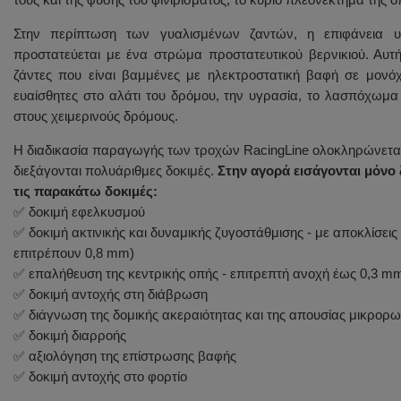
Στην περίπτωση των γυαλισμένων ζαντών, η επιφάνεια υ
προστατεύεται με ένα στρώμα προστατευτικού βερνικιού. Αυτή
ζάντες που είναι βαμμένες με ηλεκτροστατική βαφή σε μονό
ευαίσθητες στο αλάτι του δρόμου, την υγρασία, το λασπόχωμα 
στους χειμερινούς δρόμους.
Η διαδικασία παραγωγής των τροχών RacingLine ολοκληρώνεται μ
διεξάγονται πολυάριθμες δοκιμές.
Στην αγορά εισάγονται μόνο 
τις παρακάτω δοκιμές:
✅ δοκιμή εφελκυσμού
✅ δοκιμή ακτινικής και δυναμικής ζυγοστάθμισης - με αποκλίσει
επιτρέπουν 0,8 mm)
✅ επαλήθευση της κεντρικής οπής - επιτρεπτή ανοχή έως 0,3 m
✅ δοκιμή αντοχής στη διάβρωση
✅ διάγνωση της δομικής ακεραιότητας και της απουσίας μικρο
✅ δοκιμή διαρροής
✅ αξιολόγηση της επίστρωσης βαφής
✅ δοκιμή αντοχής στο φορτίο