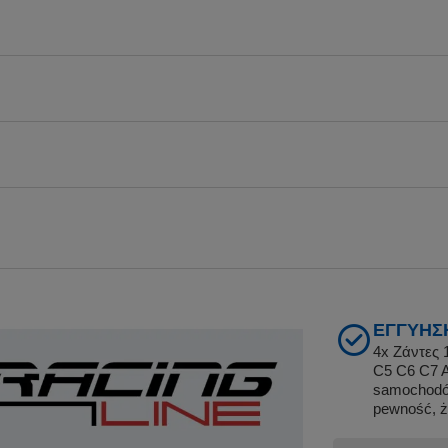
ΕΓΓΎΗΣΗ
4x Ζάντες 
C5 C6 C7 A
samochodów
pewność, ż