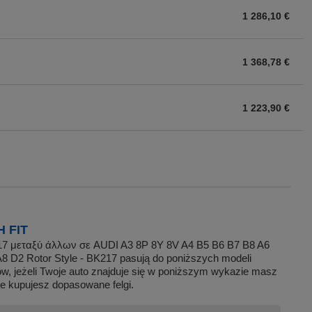
1 286,10 €
1 368,78 €
1 223,90 €
1 250,24 €
1 106,59 €
 FIT
17 μεταξύ άλλων σε AUDI A3 8P 8Y 8V A4 B5 B6 B7 B8 A6
1 265,12 €
8 D2 Rotor Style - BK217 pasują do poniższych modeli
, jeżeli Twoje auto znajduje się w poniższym wykazie masz
e kupujesz dopasowane felgi.
1 305,61 €