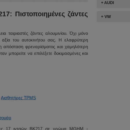
+ AUDI
217: Πιστοποιημένες ζάντες
+ VW
εια ταιριαστές ζάντες αλουμινίου. Όχι μόνο
 αξία του αυτοκινήτου σας. Η ελαφρύτερη
ρη απόσταση φρεναρίσματος και χαμηλότερη
όταν μπορείτε να επιλέξετε δοκιμασμένες και
️
Αισθητήρες TPMS
σουάρ
ντες 17 ιντσών BK217 σε χρώμα MGHM -