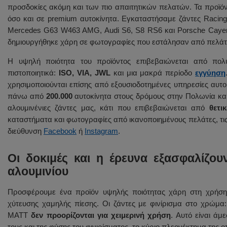
προσδοκίες ακόμη και των πιο απαιτητικών πελατών. Τα προϊόν
όσο και σε premium αυτοκίνητα. Εγκαταστήσαμε ζάντες Racin
Mercedes G63 W463 AMG, Audi S6, S8 RS6 και Porsche Cayen
δημιουργήθηκε χάρη σε φωτογραφίες που εστάλησαν από πελάτ
Η υψηλή ποιότητα του προϊόντος επιβεβαιώνεται από πο
πιστοποιητικά:
ISO, VIA, JWL
και μια μακρά περίοδο
εγγύηση
χρησιμοποιούνται επίσης από εξουσιοδοτημένες υπηρεσίες αυτ
πάνω από
200.000
αυτοκίνητα στους δρόμους στην Πολωνία και
αλουμινένιες ζάντες μας, κάτι που επιβεβαιώνεται από
θετι
καταστήματα και φωτογραφίες από ικανοποιημένους πελάτες, τις 
διεύθυνση
Facebook
ή
Instagram
.
Οι δοκιμές και η έρευνα εξασφαλίζου
αλουμινίου
Προσφέρουμε ένα προϊόν υψηλής ποιότητας χάρη στη χρήση 
χύτευσης χαμηλής πίεσης. Οι ζάντες με φινίρισμα στο 
MATT
δεν προορίζονται για χειμερινή χρήση
. Αυτό είναι ά
τους και της φύσης του φινιρίσματος, το κύριο πλεονέκτημα της οπ