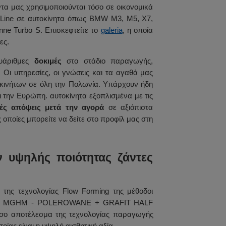
τα μας χρησιμοποιούνται τόσο σε οικονομικά
gLine σε αυτοκίνητα όπως BMW M3, M5, X7,
ne Turbo S. Επισκεφτείτε το
galeria
, η οποία
ες.
λυάριθμες
δοκιμές
στο στάδιο παραγωγής,
. Οι υπηρεσίες, οι γνώσεις και τα αγαθά μας
οκινήτων σε όλη την Πολωνία. Υπάρχουν ήδη
 την Ευρώπη. αυτοκίνητα εξοπλισμένα με τις
κές απόψεις μετά την αγορά
σε αξιόπιστα
οποίες μπορείτε να δείτε στο προφίλ μας στη
ν υψηλής ποιότητας ζάντες
της τεχνολογίας Flow Forming της μέθοδοι
χρώμα: MGHM - POLEROWANE + GRAFIT HALF
μεσο αποτέλεσμα της τεχνολογίας παραγωγής
οίας είναι η υψηλή αισθητική αξία.