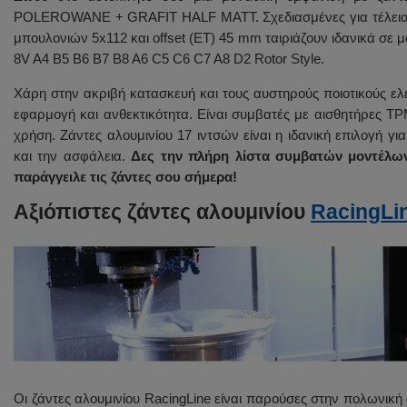
POLEROWANE + GRAFIT HALF MATT. Σχεδιασμένες για τέλεια εφ
μπουλονιών 5x112 και offset (ET) 45 mm ταιριάζουν ιδανικά σε
Bridgestone 215/55 R17 Felgi BK217 MGHM 5x112
8V A4 B5 B6 B7 B8 A6 C5 C6 C7 A8 D2 Rotor Style.
Χάρη στην ακριβή κατασκευή και τους αυστηρούς ποιοτικούς ελ
Pirelli 225/55 R17 + Felgi BK217 MGHM 5x112
εφαρμογή και ανθεκτικότητα. Είναι συμβατές με αισθητήρες T
χρήση. Ζάντες αλουμινίου 17 ιντσών είναι η ιδανική επιλογή γι
και την ασφάλεια.
Δες την πλήρη λίστα συμβατών μοντέλων
Falken 215/55 R17 + Felgi BK217 MGHM 5x112
παράγγειλε τις ζάντες σου σήμερα!
Αξιόπιστες ζάντες αλουμινίου
RacingLi
Goodyear 215/55 R17 + Felgi BK217 MGHM 5x112
Οι ζάντες αλουμινίου RacingLine είναι παρούσες στην πολωνικ