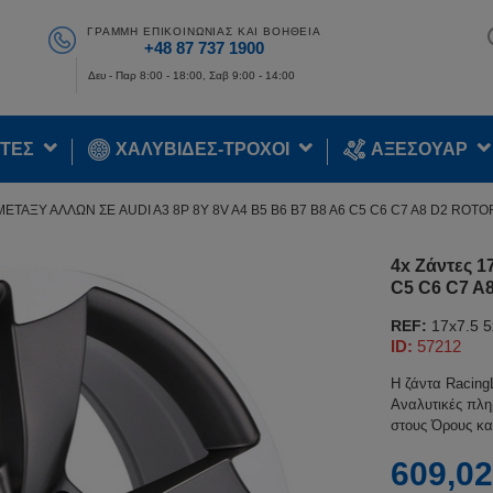
ΓΡΑΜΜΉ ΕΠΙΚΟΙΝΩΝΊΑΣ ΚΑΙ ΒΟΉΘΕΙΑ
+48 87 737 1900
Δευ - Παρ 8:00 - 18:00, Σαβ 9:00 - 14:00
ΤΕΣ
ΧΑΛΥΒΙΔΕΣ-ΤΡΟΧΟΙ
ΑΞΕΣΟΥΑΡ
ΜΕΤΑΞΎ ΆΛΛΩΝ ΣΕ AUDI A3 8P 8Y 8V A4 B5 B6 B7 B8 A6 C5 C6 C7 A8 D2 ROTO
4x Ζάντες 1
C5 C6 C7 A8
REF:
17x7.5 
ID:
57212
Η ζάντα Racing
Αναλυτικές πλη
στους Όρους κα
609,02