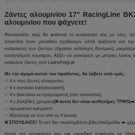
Bridgestone 225/50 R17 Felgi BK217 MGHM 5x112
Ζάντες αλουμινίου 17" RacingLine BK
αλουμινίου που ψάχνετε!
Pirelli 225/50 R17 + Felgi BK217 MGHM 5x112
Φανταστείτε πώς θα φαίνεται το αυτοκίνητό σας με νέες, τέλ
αποκτάτε έναν μοναδικό σχεδιασμό, αλλά αυξάνετε και την
κατασκευή των ζαντών σημαίνει καλύτερη δυναμική, μικρότε
Continental 225/50 R17 Felgi BK217 MGHM 5x112
κατανάλωση καυσίμου. Αξίζει να ρισκάρετε με μέτριες λύσεις 
ασφαλείς ζάντες από LadneFelgi.pl;
Kumho 225/50 R17 + Felgi BK217 MGHM 5x112
Με την αγορά αυτού του προϊόντος, θα λάβετε από εμάς:
✅ 4 x νέες ζάντες αλουμινίου,
✅ 4 x καπάκια κατασκευαστή,
Dębica 215/55 R17 + Felgi BK217 MGHM 5x112
✅ 4 x δακτύλιοι κεντραρίσματος (εάν απαιτείται),
✅ 4 x βαλβίδες χρωμίου
(❌ αυτοί δεν είναι αισθητήρες TPMS)
➡
✅ αρωματικό κρεμαστό
Continental 215/55 R17 Felgi BK217 MGHM 5x112
✅ Αξεσουάρ σε ένα από τα 4 κουτιά,
❌ ΣΠΟΥΔΑΙΟΣ!
Το σετ δεν περιλαμβάνει βίδες/παξιμάδια ➡️
αξε
Hankook 215/55 R17 + Felgi BK217 MGHM 5x112
Δώσε στο αυτοκίνητό σου μια μοναδική εμφάνιση με ζά