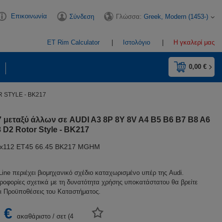
Επικοινωνία
Γλώσσα:
Greek, Modern (1453-)
Σύνδεση
ET Rim Calculator
Ιστολόγιο
Η γκαλερί μας
0,00 €
R STYLE - BK217
7 μεταξύ άλλων σε AUDI A3 8P 8Y 8V A4 B5 B6 B7 B8 A6
 D2 Rotor Style - BK217
5x112 ET45 66.45 BK217 MGHM
Line περιέχει βιομηχανικό σχέδιο καταχωρισμένο υπέρ της Audi.
ροφορίες σχετικά με τη δυνατότητα χρήσης υποκατάστατου θα βρείτε
ι Προϋποθέσεις του Καταστήματος.
 €
ακαθάριστο
/
σετ (4