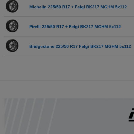
Michelin 225/50 R17 + Felgi BK217 MGHM 5x112
Pirelli 225/50 R17 + Felgi BK217 MGHM 5x112
Bridgestone 225/50 R17 Felgi BK217 MGHM 5x112
Continental 225/50 R17 Felgi BK217 MGHM 5x112
Kumho 225/50 R17 + Felgi BK217 MGHM 5x112
Goodyear 225/50 R17 + Felgi BK217 MGHM 5x112
Falken 225/50 R17 + Felgi BK217 MGHM 5x112