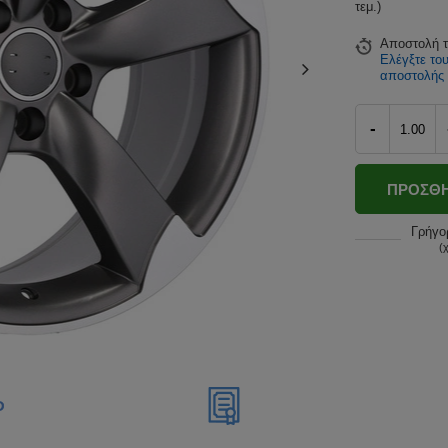
τεμ.)
Αποστολή
Ελέγξτε το
αποστολής
-
ΠΡΟΣΘΉ
Γρήγο
(