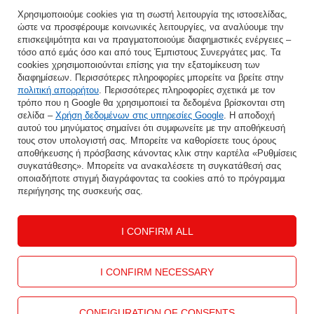
Χρησιμοποιούμε cookies για τη σωστή λειτουργία της ιστοσελίδας,
ώστε να προσφέρουμε κοινωνικές λειτουργίες, να αναλύουμε την
Εισάγετε τη διεύθυνση e-mail σας
επισκεψιμότητα και να πραγματοποιούμε διαφημιστικές ενέργειες –
τόσο από εμάς όσο και από τους Έμπιστους Συνεργάτες μας. Τα
Συμφωνώ με την επεξεργασία των προσωπικών μου δεδομένων για τους σκοπούς και το πεδίο εφαρμογής της υπηρεσίας Newsletter στο
cookies χρησιμοποιούνται επίσης για την εξατομίκευση των
διαφημίσεων. Περισσότερες πληροφορίες μπορείτε να βρείτε στην
πολιτική απορρήτου
. Περισσότερες πληροφορίες σχετικά με τον
ΑΠΟΘΉΚΕΥΣΗ
τρόπο που η Google θα χρησιμοποιεί τα δεδομένα βρίσκονται στη
σελίδα –
Χρήση δεδομένων στις υπηρεσίες Google
. Η αποδοχή
αυτού του μηνύματος σημαίνει ότι συμφωνείτε με την αποθήκευσή
τους στον υπολογιστή σας. Μπορείτε να καθορίσετε τους όρους
αποθήκευσης ή πρόσβασης κάνοντας κλικ στην καρτέλα «Ρυθμίσεις
ΒΟΉΘΕΙΑ
συγκατάθεσης». Μπορείτε να ανακαλέσετε τη συγκατάθεσή σας
οποιαδήποτε στιγμή διαγράφοντας τα cookies από το πρόγραμμα
περιήγησης της συσκευής σας.
Ο ΛΟΓΑΡΙΑΣΜΌΣ ΜΟΥ
I CONFIRM ALL
ΠΛΗΡΟΦΟΡΊΕΣ
ΕΠΙΚΟΙΝΩΝΊΑ
I CONFIRM NECESSARY
CONFIGURATION OF CONSENTS