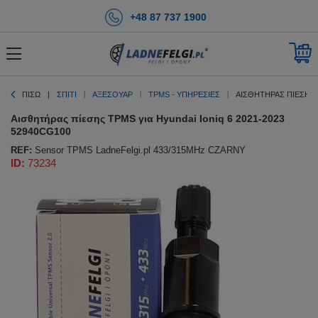
+48 87 737 1900
ΠΊΣΩ
ΣΠΊΤΙ
ΑΞΕΣΟΥΑΡ
TPMS - ΥΠΗΡΕΣΊΕΣ
ΑΙΣΘΗΤΉΡΑΣ ΠΊΕΣΗΣ T
Αισθητήρας πίεσης TPMS για Hyundai Ioniq 6 2021-2023
52940CG100
REF:
Sensor TPMS LadneFelgi.pl 433/315MHz CZARNY
ID:
73234