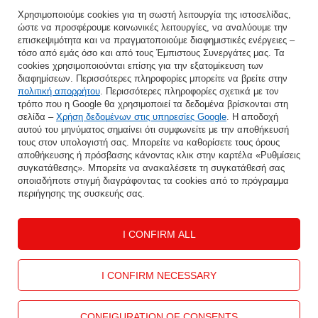
Χρησιμοποιούμε cookies για τη σωστή λειτουργία της ιστοσελίδας,
ώστε να προσφέρουμε κοινωνικές λειτουργίες, να αναλύουμε την
Εισάγετε τη διεύθυνση e-mail σας
επισκεψιμότητα και να πραγματοποιούμε διαφημιστικές ενέργειες –
τόσο από εμάς όσο και από τους Έμπιστους Συνεργάτες μας. Τα
Συμφωνώ με την επεξεργασία των προσωπικών μου δεδομένων για τους σκοπούς και το πεδίο εφαρμογής της υπηρεσίας Newsletter στο
cookies χρησιμοποιούνται επίσης για την εξατομίκευση των
διαφημίσεων. Περισσότερες πληροφορίες μπορείτε να βρείτε στην
πολιτική απορρήτου
. Περισσότερες πληροφορίες σχετικά με τον
ΑΠΟΘΉΚΕΥΣΗ
τρόπο που η Google θα χρησιμοποιεί τα δεδομένα βρίσκονται στη
σελίδα –
Χρήση δεδομένων στις υπηρεσίες Google
. Η αποδοχή
αυτού του μηνύματος σημαίνει ότι συμφωνείτε με την αποθήκευσή
τους στον υπολογιστή σας. Μπορείτε να καθορίσετε τους όρους
αποθήκευσης ή πρόσβασης κάνοντας κλικ στην καρτέλα «Ρυθμίσεις
ΒΟΉΘΕΙΑ
συγκατάθεσης». Μπορείτε να ανακαλέσετε τη συγκατάθεσή σας
οποιαδήποτε στιγμή διαγράφοντας τα cookies από το πρόγραμμα
περιήγησης της συσκευής σας.
Ο ΛΟΓΑΡΙΑΣΜΌΣ ΜΟΥ
I CONFIRM ALL
ΠΛΗΡΟΦΟΡΊΕΣ
ΕΠΙΚΟΙΝΩΝΊΑ
I CONFIRM NECESSARY
CONFIGURATION OF CONSENTS