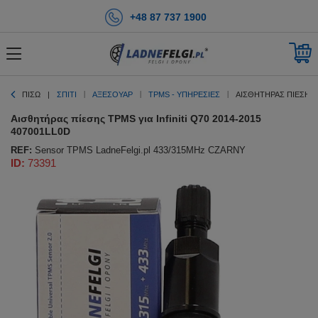
+48 87 737 1900
ΠΊΣΩ
ΣΠΊΤΙ
ΑΞΕΣΟΥΑΡ
TPMS - ΥΠΗΡΕΣΊΕΣ
ΑΙΣΘΗΤΉΡΑΣ ΠΊΕΣΗΣ T
Αισθητήρας πίεσης TPMS για Infiniti Q70 2014-2015
407001LL0D
REF:
Sensor TPMS LadneFelgi.pl 433/315MHz CZARNY
ID:
73391