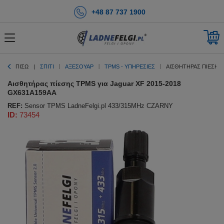
+48 87 737 1900
ΠΊΣΩ
ΣΠΊΤΙ
ΑΞΕΣΟΥΑΡ
TPMS - ΥΠΗΡΕΣΊΕΣ
ΑΙΣΘΗΤΉΡΑΣ ΠΊΕΣΗΣ 
Αισθητήρας πίεσης TPMS για Jaguar XF 2015-2018
GX631A159AA
REF:
Sensor TPMS LadneFelgi.pl 433/315MHz CZARNY
ID:
73454