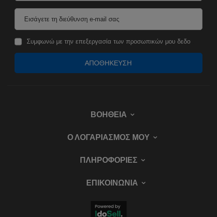
Εισάγετε τη διεύθυνση e-mail σας
Συμφωνώ με την επεξεργασία των προσωπικών μου δεδομένων για τους σκοπούς και το πεδίο εφαρμογής της υπηρεσίας Newsletter στο
ΑΠΟΘΉΚΕΥΣΗ
ΒΟΉΘΕΙΑ
Ο ΛΟΓΑΡΙΑΣΜΌΣ ΜΟΥ
ΠΛΗΡΟΦΟΡΊΕΣ
ΕΠΙΚΟΙΝΩΝΊΑ